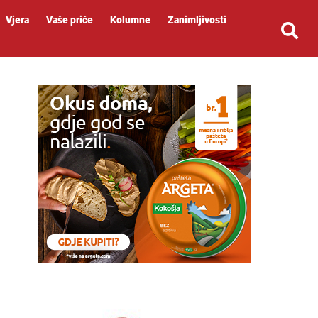
Vjera
Vaše priče
Kolumne
Zanimljivosti