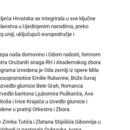
tljeća Hrvatska se integrirala u sve ključne
članstva u Ujedinjenim narodima, preko
 uniji, uključujući europodručje i
epa naša domovino i Odom radosti, himnom
estra Oružanih snaga RH i Akademskog zbora
grama izvedena je Oda zemlji iz opere Mila
osopranistice Emilie Rukavine, Bože čuvaj
 izvedbi glumice Bele Grah, Romanca
 izvedbi baritona Ljubomira Puškarića, Ave
oša i Ivice Krajača u izvedbi glumice i
dene u pratnji Orkestra i Zbora.
e Zrinka Tutića i Zlatana Stipišića Gibonnija u
lobodi iz pastorala Dubravka, Ivana