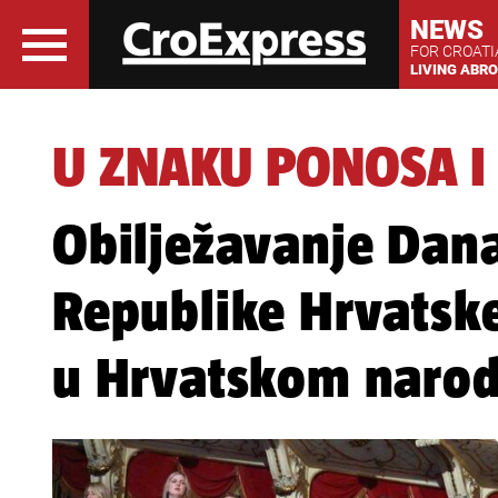
NEWS
FOR CROAT
LIVING ABR
U ZNAKU PONOSA I
Obilježavanje Dana
Republike Hrvatske
u Hrvatskom narod