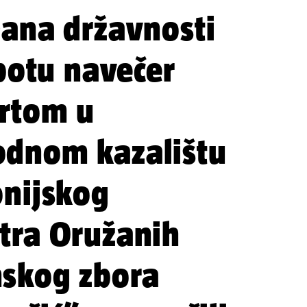
Dana državnosti
ubotu navečer
rtom u
odnom kazalištu
onijskog
tra Oružanih
skog zbora