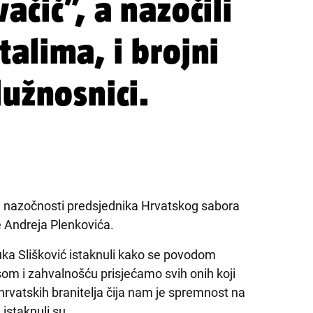
ačić”, a nazočili
alima, i brojni
dužnosnici.
 u nazočnosti predsjednika Hrvatskog sabora
 Andreja Plenkovića.
uka Slišković istaknuli kako se povodom
om i zahvalnošću prisjećamo svih onih koji
 hrvatskih branitelja čija nam je spremnost na
 istaknuli su.