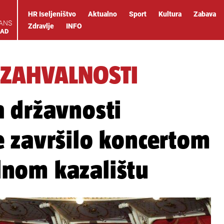
HR Iseljeništvo
Aktualno
Sport
Kultura
Zabava
IANS
Zdravlje
INFO
OAD
 ZAHVALNOSTI
 državnosti
 završilo koncertom
nom kazalištu