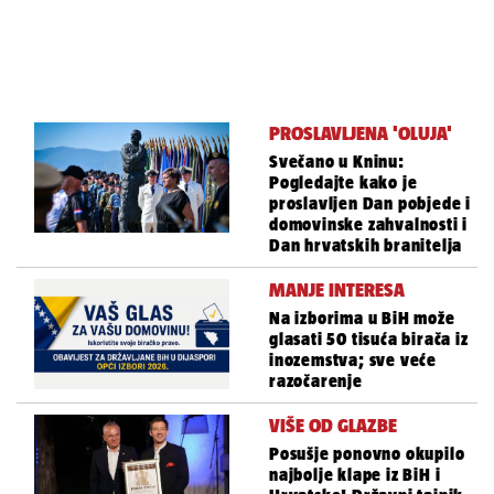
PROSLAVLJENA 'OLUJA'
Svečano u Kninu:
Pogledajte kako je
proslavljen Dan pobjede i
domovinske zahvalnosti i
Dan hrvatskih branitelja
MANJE INTERESA
Na izborima u BiH može
glasati 50 tisuća birača iz
inozemstva; sve veće
razočarenje
VIŠE OD GLAZBE
Posušje ponovno okupilo
najbolje klape iz BiH i