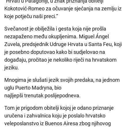
“Hrvati u Patagoniji, u znak priznanja obitelji
Kokotović-Romeo za očuvanje sjećanja na zemlju iz
koje potječu naši preci.”
Svečanost je obilježila i gesta koja nije prošla
nezapaženo među okupljenima. Miguel Ángel
Zuvela, predsjednik Udruge Hrvata u Santa Feu, koji
je posebno doputovao kako bi sudjelovao na
događaju, pročitao je nekoliko riječi na hrvatskom
jeziku.
Mnogima je slušati jezik svojih predaka, na jednom
uglu Puerto Madryna, bio
najljepši trenutak poslijepodneva.
Tom je prigodom obitelji kojoj je odano priznanje
uručena i zahvalnica koju je poslalo hrvatsko
veleposlanstvo iz Buenos Airesa zbog njihovog