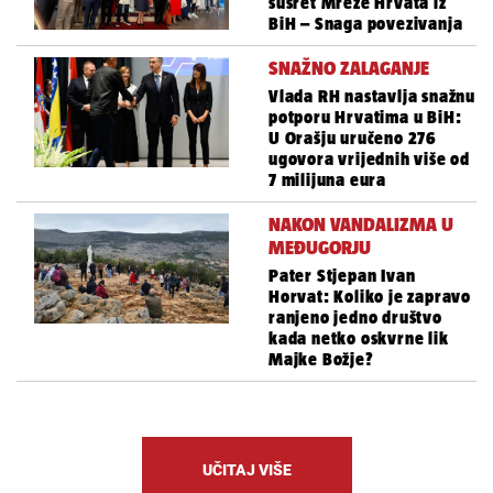
susret Mreže Hrvata iz
BiH – Snaga povezivanja
SNAŽNO ZALAGANJE
Vlada RH nastavlja snažnu
potporu Hrvatima u BiH:
U Orašju uručeno 276
ugovora vrijednih više od
7 milijuna eura
NAKON VANDALIZMA U
MEĐUGORJU
Pater Stjepan Ivan
Horvat: Koliko je zapravo
ranjeno jedno društvo
kada netko oskvrne lik
Majke Božje?
UČITAJ VIŠE