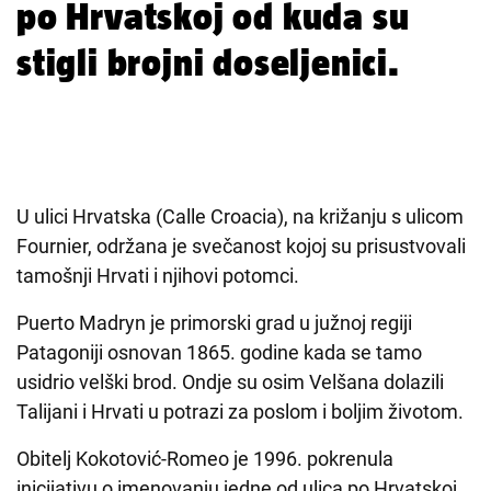
po Hrvatskoj od kuda su
stigli brojni doseljenici.
U ulici Hrvatska (Calle Croacia), na križanju s ulicom
Fournier, održana je svečanost kojoj su prisustvovali
tamošnji Hrvati i njihovi potomci.
Puerto Madryn je primorski grad u južnoj regiji
Patagoniji osnovan 1865. godine kada se tamo
usidrio velški brod. Ondje su osim Velšana dolazili
Talijani i Hrvati u potrazi za poslom i boljim životom.
Obitelj Kokotović-Romeo je 1996. pokrenula
inicijativu o imenovanju jedne od ulica po Hrvatskoj,