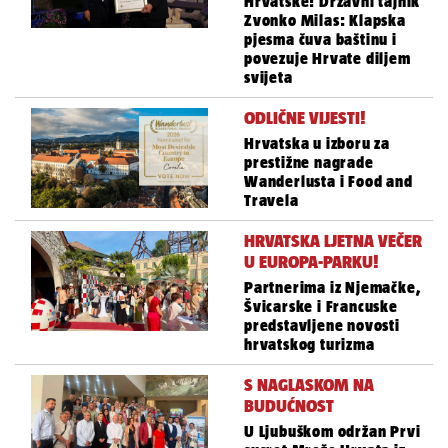
Hrvatske! Državni tajnik
Zvonko Milas: Klapska
pjesma čuva baštinu i
povezuje Hrvate diljem
svijeta
ODLIČNE VIJESTI!
Hrvatska u izboru za
prestižne nagrade
Wanderlusta i Food and
Travela
HRVATSKA LJETNA VEČER
U EUROPA-PARKU!
Partnerima iz Njemačke,
Švicarske i Francuske
predstavljene novosti
hrvatskog turizma
S NAGLASKOM NA
BUDUĆNOST
U Ljubuškom održan Prvi