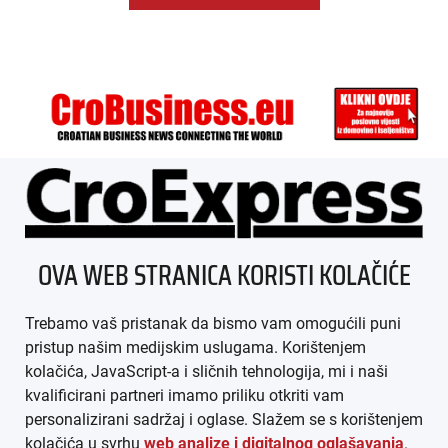
ÜBER UNS
OVA WEB STRANICA KORISTI KOLAČIĆE
IMPRESSUM
Trebamo vaš pristanak da bismo vam omogućili puni
AGB
pristup našim medijskim uslugama. Korištenjem
kolačića, JavaScript-a i sličnih tehnologija, mi i naši
DATENSCHUTZ
kvalificirani partneri imamo priliku otkriti vam
personalizirani sadržaj i oglase. Slažem se s korištenjem
MEDIADATEN
kolačića u svrhu
web analize i digitalnog oglašavanja
.