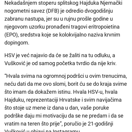
Nekadašnjem stoperu splitskog Hajduka Njemački
nogometni savez (DFB) je odredio dvogodišnju
zabranu nastupa, jer su u rujnu prošle godine u
njegovom uzorku pronađeni tragovi eritropoietina
(EPO), sredstva koje se kolokvijalno naziva krvnim
dopingom.
HSV je već najavio da će se žaliti na tu odluku, a
Vušković je od samog početka tvrdio da nije kriv.
“Hvala svima na ogromnoj podršci u ovim trenucima,
neću dati da me ovo slomi, borit ću se do kraja svime
što imam da dokažem istinu. Hvala HSV-u, hvala
Hajduku, reprezentaciji Hrvatske i svim navijačima
što stoje uz mene iz dana u dan, vaše poruke
podrške daju mi motivaciju da se ne predam i da se
vratim na teren što prije”, poručio je 21-godišnji
Vušković u objavi na Instagramu.