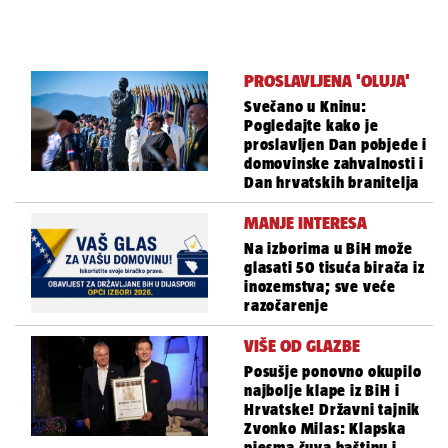
PROSLAVLJENA 'OLUJA'
Svečano u Kninu:
Pogledajte kako je
proslavljen Dan pobjede i
domovinske zahvalnosti i
Dan hrvatskih branitelja
MANJE INTERESA
Na izborima u BiH može
glasati 50 tisuća birača iz
inozemstva; sve veće
razočarenje
VIŠE OD GLAZBE
Posušje ponovno okupilo
najbolje klape iz BiH i
Hrvatske! Državni tajnik
Zvonko Milas: Klapska
pjesma čuva baštinu i