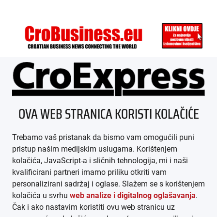
ÜBER UNS
OVA WEB STRANICA KORISTI KOLAČIĆE
IMPRESSUM
Trebamo vaš pristanak da bismo vam omogućili puni
AGB
pristup našim medijskim uslugama. Korištenjem
kolačića, JavaScript-a i sličnih tehnologija, mi i naši
DATENSCHUTZ
kvalificirani partneri imamo priliku otkriti vam
personalizirani sadržaj i oglase. Slažem se s korištenjem
MEDIADATEN
kolačića u svrhu
web analize i digitalnog oglašavanja
.
Čak i ako nastavim koristiti ovu web stranicu uz
ARHIVA (PDF)