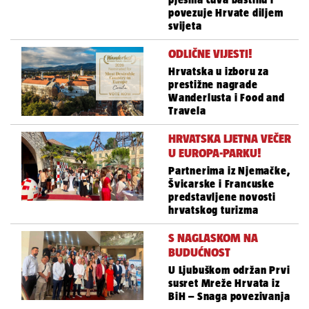
povezuje Hrvate diljem
svijeta
ODLIČNE VIJESTI!
Hrvatska u izboru za
prestižne nagrade
Wanderlusta i Food and
Travela
HRVATSKA LJETNA VEČER
U EUROPA-PARKU!
Partnerima iz Njemačke,
Švicarske i Francuske
predstavljene novosti
hrvatskog turizma
S NAGLASKOM NA
BUDUĆNOST
U Ljubuškom održan Prvi
susret Mreže Hrvata iz
BiH – Snaga povezivanja