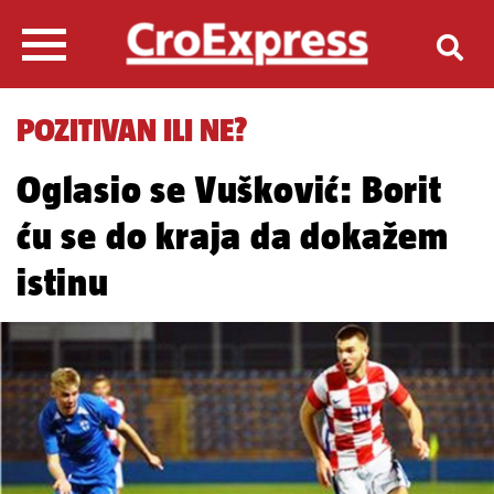
POZITIVAN ILI NE?
Oglasio se Vušković: Borit
ću se do kraja da dokažem
istinu