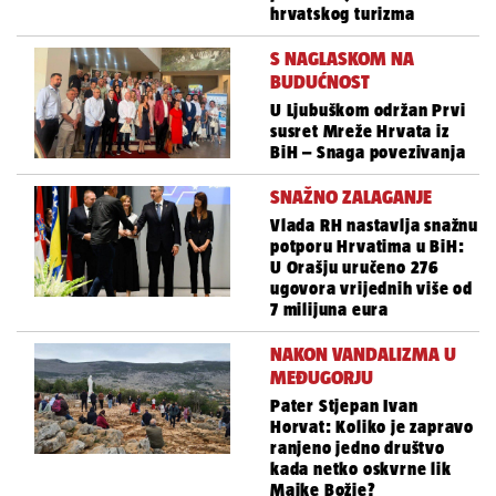
hrvatskog turizma
S NAGLASKOM NA
BUDUĆNOST
U Ljubuškom održan Prvi
susret Mreže Hrvata iz
BiH – Snaga povezivanja
SNAŽNO ZALAGANJE
Vlada RH nastavlja snažnu
potporu Hrvatima u BiH:
U Orašju uručeno 276
ugovora vrijednih više od
7 milijuna eura
NAKON VANDALIZMA U
MEĐUGORJU
Pater Stjepan Ivan
Horvat: Koliko je zapravo
ranjeno jedno društvo
kada netko oskvrne lik
Majke Božje?