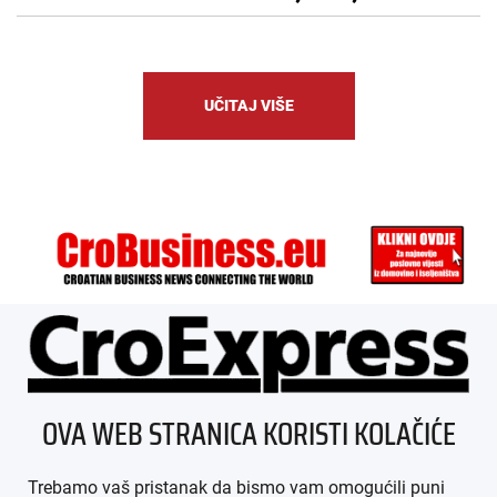
UČITAJ VIŠE
ÜBER UNS
OVA WEB STRANICA KORISTI KOLAČIĆE
IMPRESSUM
Trebamo vaš pristanak da bismo vam omogućili puni
AGB