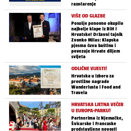
razočarenje
VIŠE OD GLAZBE
Posušje ponovno okupilo
najbolje klape iz BiH i
Hrvatske! Državni tajnik
Zvonko Milas: Klapska
pjesma čuva baštinu i
povezuje Hrvate diljem
svijeta
ODLIČNE VIJESTI!
Hrvatska u izboru za
prestižne nagrade
Wanderlusta i Food and
Travela
HRVATSKA LJETNA VEČER
U EUROPA-PARKU!
Partnerima iz Njemačke,
Švicarske i Francuske
predstavljene novosti