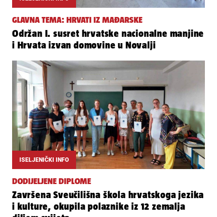
GLAVNA TEMA: HRVATI IZ MAĐARSKE
Održan I. susret hrvatske nacionalne manjine
i Hrvata izvan domovine u Novalji
ISELJENIČKI INFO
DODIJELJENE DIPLOME
Završena Sveučilišna škola hrvatskoga jezika
i kulture, okupila polaznike iz 12 zemalja