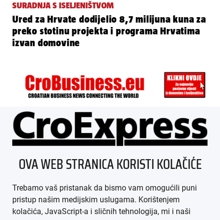
SURADNJA S ISELJENIŠTVOM
Ured za Hrvate dodijelio 8,7 milijuna kuna za
preko stotinu projekta i programa Hrvatima
izvan domovine
ÜBER UNS
OVA WEB STRANICA KORISTI KOLAČIĆE
IMPRESSUM
Trebamo vaš pristanak da bismo vam omogućili puni
AGB
pristup našim medijskim uslugama. Korištenjem
kolačića, JavaScript-a i sličnih tehnologija, mi i naši
DATENSCHUTZ