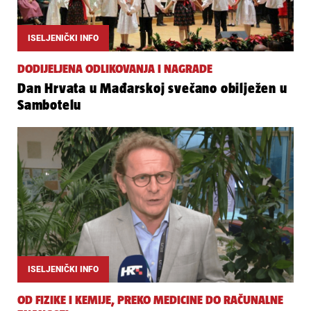
ISELJENIČKI INFO
DODIJELJENA ODLIKOVANJA I NAGRADE
Dan Hrvata u Mađarskoj svečano obilježen u
Sambotelu
ISELJENIČKI INFO
OD FIZIKE I KEMIJE, PREKO MEDICINE DO RAČUNALNE