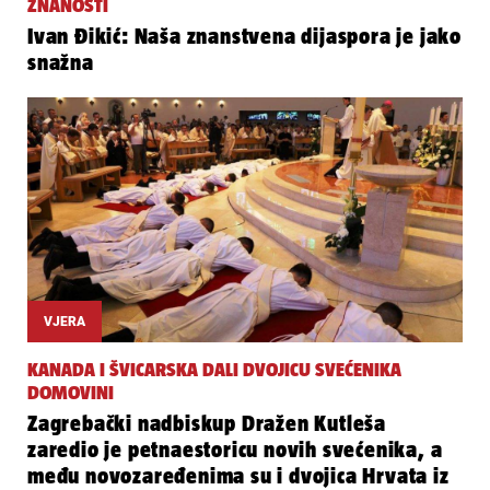
ZNANOSTI
Ivan Đikić: Naša znanstvena dijaspora je jako
snažna
VJERA
KANADA I ŠVICARSKA DALI DVOJICU SVEĆENIKA
DOMOVINI
Zagrebački nadbiskup Dražen Kutleša
zaredio je petnaestoricu novih svećenika, a
među novozaređenima su i dvojica Hrvata iz