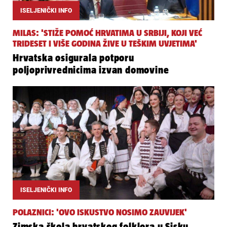
ISELJENIČKI INFO
MILAS: 'STIŽE POMOĆ HRVATIMA U SRBIJI, KOJI VEĆ
TRIDESET I VIŠE GODINA ŽIVE U TEŠKIM UVJETIMA'
Hrvatska osigurala potporu
poljoprivrednicima izvan domovine
ISELJENIČKI INFO
POLAZNICI: 'OVO ISKUSTVO NOSIMO ZAUVIJEK'
Zimska škola hrvatskog folklora u Sisku