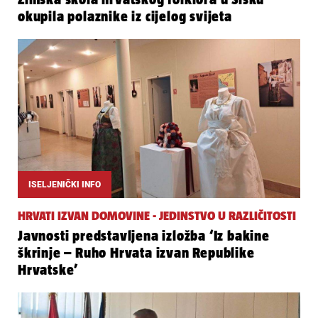
okupila polaznike iz cijelog svijeta
ISELJENIČKI INFO
HRVATI IZVAN DOMOVINE - JEDINSTVO U RAZLIČITOSTI
Javnosti predstavljena izložba ‘Iz bakine
škrinje – Ruho Hrvata izvan Republike
Hrvatske’