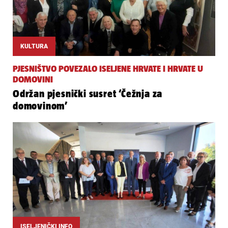
KULTURA
PJESNIŠTVO POVEZALO ISELJENE HRVATE I HRVATE U
DOMOVINI
Održan pjesnički susret ‘Čežnja za
domovinom’
ISELJENIČKI INFO