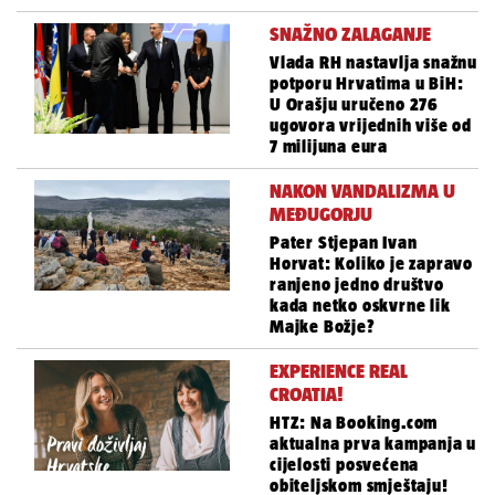
SNAŽNO ZALAGANJE
Vlada RH nastavlja snažnu
potporu Hrvatima u BiH:
U Orašju uručeno 276
ugovora vrijednih više od
7 milijuna eura
NAKON VANDALIZMA U
MEĐUGORJU
Pater Stjepan Ivan
Horvat: Koliko je zapravo
ranjeno jedno društvo
kada netko oskvrne lik
Majke Božje?
EXPERIENCE REAL
CROATIA!
HTZ: Na Booking.com
aktualna prva kampanja u
cijelosti posvećena
obiteljskom smještaju!