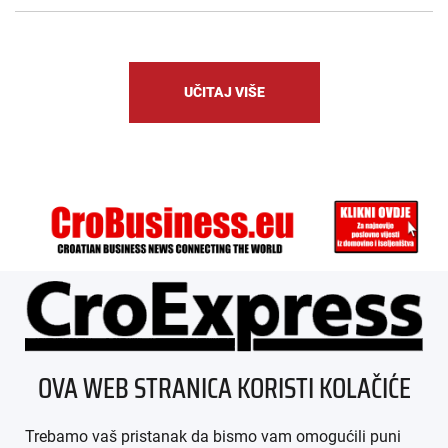
UČITAJ VIŠE
ÜBER UNS
OVA WEB STRANICA KORISTI KOLAČIĆE
IMPRESSUM
Trebamo vaš pristanak da bismo vam omogućili puni
AGB