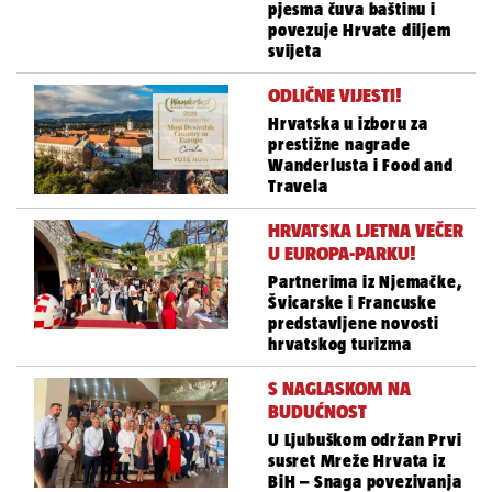
pjesma čuva baštinu i
povezuje Hrvate diljem
svijeta
ODLIČNE VIJESTI!
Hrvatska u izboru za
prestižne nagrade
Wanderlusta i Food and
Travela
HRVATSKA LJETNA VEČER
U EUROPA-PARKU!
Partnerima iz Njemačke,
Švicarske i Francuske
predstavljene novosti
hrvatskog turizma
S NAGLASKOM NA
BUDUĆNOST
U Ljubuškom održan Prvi
susret Mreže Hrvata iz
BiH – Snaga povezivanja