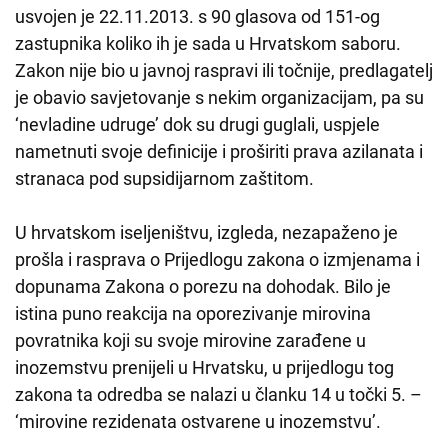
usvojen je 22.11.2013. s 90 glasova od 151-og
zastupnika koliko ih je sada u Hrvatskom saboru.
Zakon nije bio u javnoj raspravi ili točnije, predlagatelj
je obavio savjetovanje s nekim organizacijam, pa su
‘nevladine udruge’ dok su drugi guglali, uspjele
nametnuti svoje definicije i proširiti prava azilanata i
stranaca pod supsidijarnom zaštitom.
U hrvatskom iseljeništvu, izgleda, nezapaženo je
prošla i rasprava o Prijedlogu zakona o izmjenama i
dopunama Zakona o porezu na dohodak. Bilo je
istina puno reakcija na oporezivanje mirovina
povratnika koji su svoje mirovine zarađene u
inozemstvu prenijeli u Hrvatsku, u prijedlogu tog
zakona ta odredba se nalazi u članku 14 u točki 5. –
‘mirovine rezidenata ostvarene u inozemstvu’.