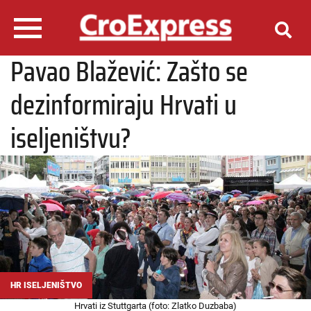
Pavao Blažević: Zašto se
dezinformiraju Hrvati u
iseljeništvu?
HR ISELJENIŠTVO
Hrvati iz Stuttgarta (foto: Zlatko Duzbaba)