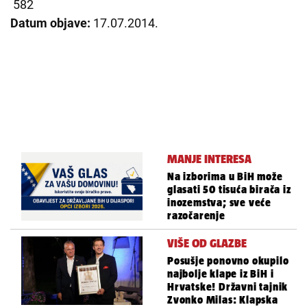
582
Datum objave:
17.07.2014.
MANJE INTERESA
Na izborima u BiH može
glasati 50 tisuća birača iz
inozemstva; sve veće
razočarenje
VIŠE OD GLAZBE
Posušje ponovno okupilo
najbolje klape iz BiH i
Hrvatske! Državni tajnik
Zvonko Milas: Klapska