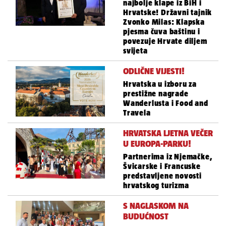
najbolje klape iz BiH i
Hrvatske! Državni tajnik
Zvonko Milas: Klapska
pjesma čuva baštinu i
povezuje Hrvate diljem
svijeta
ODLIČNE VIJESTI!
Hrvatska u izboru za
prestižne nagrade
Wanderlusta i Food and
Travela
HRVATSKA LJETNA VEČER
U EUROPA-PARKU!
Partnerima iz Njemačke,
Švicarske i Francuske
predstavljene novosti
hrvatskog turizma
S NAGLASKOM NA
BUDUĆNOST