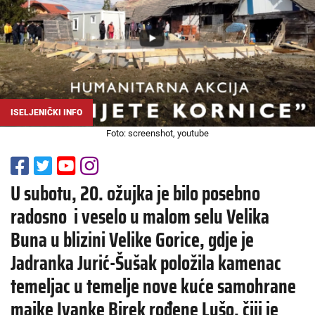
ISELJENIČKI INFO
Foto: screenshot, youtube
U subotu, 20. ožujka je bilo posebno
radosno i veselo u malom selu Velika
Buna u blizini Velike Gorice, gdje je
Jadranka Jurić-Šušak položila kamenac
temeljac u temelje nove kuće samohrane
majke Ivanke Birek rođene Lušo, čiji je