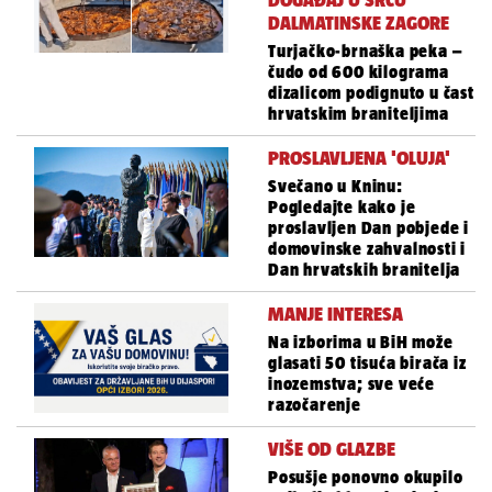
DOGAĐAJ U SRCU
DALMATINSKE ZAGORE
Turjačko-brnaška peka –
čudo od 600 kilograma
dizalicom podignuto u čast
hrvatskim braniteljima
PROSLAVLJENA 'OLUJA'
Svečano u Kninu:
Pogledajte kako je
proslavljen Dan pobjede i
domovinske zahvalnosti i
Dan hrvatskih branitelja
MANJE INTERESA
Na izborima u BiH može
glasati 50 tisuća birača iz
inozemstva; sve veće
razočarenje
VIŠE OD GLAZBE
Posušje ponovno okupilo