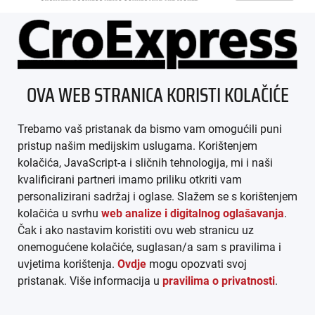
ÜBER UNS
OVA WEB STRANICA KORISTI KOLAČIĆE
IMPRESSUM
Trebamo vaš pristanak da bismo vam omogućili puni
AGB
pristup našim medijskim uslugama. Korištenjem
kolačića, JavaScript-a i sličnih tehnologija, mi i naši
DATENSCHUTZ
kvalificirani partneri imamo priliku otkriti vam
personalizirani sadržaj i oglase. Slažem se s korištenjem
MEDIADATEN
kolačića u svrhu
web analize i digitalnog oglašavanja
.
Čak i ako nastavim koristiti ovu web stranicu uz
ARHIVA (PDF)
onemogućene kolačiće, suglasan/a sam s pravilima i
uvjetima korištenja.
Ovdje
mogu opozvati svoj
pristanak. Više informacija u
pravilima o privatnosti
.