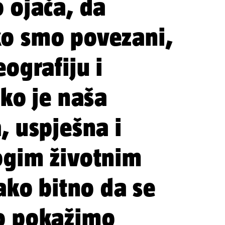
 ojača, da
o smo povezani,
ografiju i
iko je naša
, uspješna i
ogim životnim
jako bitno da se
o pokažimo