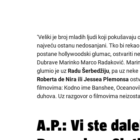
‘Veliki je broj mladih ljudi koji pokušavaju
najveću ostanu nedosanjani. Tko bi rekao 
postane hollywoodski glumac, ostvariti n
Dubrave Marinko Marco Radaković. Marinko 
glumio je uz
Radu Šerbedžiju
, pa uz neke
Roberta de Nira ili Jessea Plemonsa
ost
filmovima: Kodno ime Banshee, Oceanovih 8
duhova. Uz razgovor o filmovima neizosta
A.P.: Vi ste dal