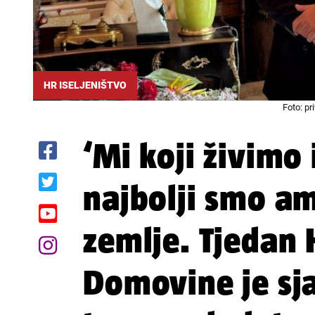
HR ISELJENIŠTVO
Foto: pr
‘Mi koji živimo
najbolji smo a
zemlje. Tjedan 
Domovine je sja