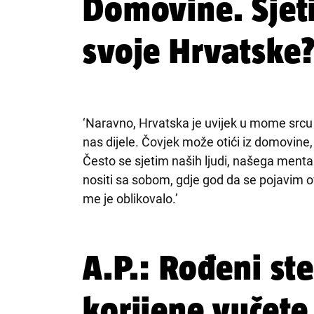
Domovine. Sjeti
svoje Hrvatske
‘Naravno, Hrvatska je uvijek u mome srcu i
nas dijele. Čovjek može otići iz domovine,
Često se sjetim naših ljudi, našega menta
nositi sa sobom, gdje god da se pojavim ov
me je oblikovalo.’
A.P.: Rođeni ste
korijene vučete