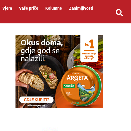
Vjera
Vaše priče
Kolumne
Zanimljivosti