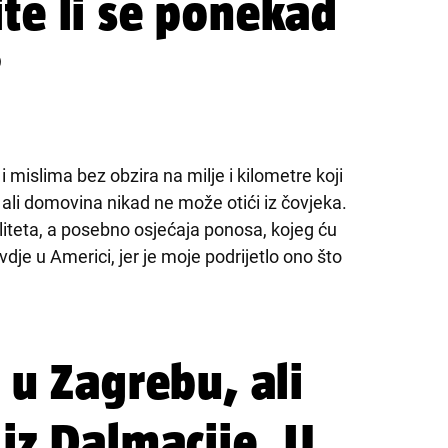
te li se ponekad
?
 mislima bez obzira na milje i kilometre koji
 ali domovina nikad ne može otići iz čovjeka.
liteta, a posebno osjećaja ponosa, kojeg ću
dje u Americi, jer je moje podrijetlo ono što
 u Zagrebu, ali
 iz Dalmacije. U