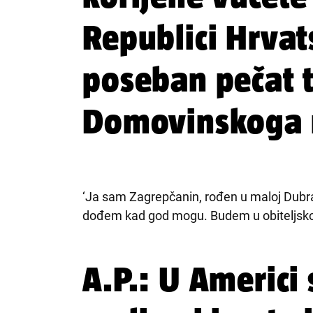
Republici Hrvats
poseban pečat 
Domovinskoga 
‘Ja sam Zagrepčanin, rođen u maloj Dubravi
dođem kad god mogu. Budem u obiteljskoj
A.P.: U Americi 