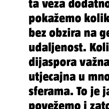
ta veza dodatno
pokažemo kolik
bez obzira na ge
udaljenost. Kol
dijaspora važna
utjecajna u mn
sferama. To je 
povežemo i zat