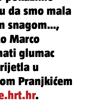
tu da smo mala
om snagom…,
ko Marco
nati glumac
ijetla u
tom Pranjkićem
e.hrt.hr
.