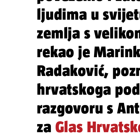
ljudima u svije
zemlja s velik
rekao je Marin
Radaković, poz
hrvatskoga podr
razgovoru s An
za
Glas Hrvatsk