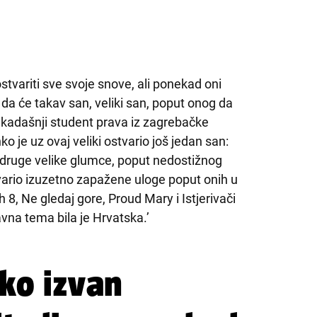
 ostvariti sve svoje snove, ali ponekad oni
da će takav san, veliki san, poput onog da
ekadašnji student prava iz zagrebačke
je uz ovaj veliki ostvario još jedan san:
 druge velike glumce, poput nedostižnog
vario izuzetno zapažene uloge poput onih u
, Ne gledaj gore, Proud Mary i Istjerivači
vna tema bila je Hrvatska.’
eko izvan