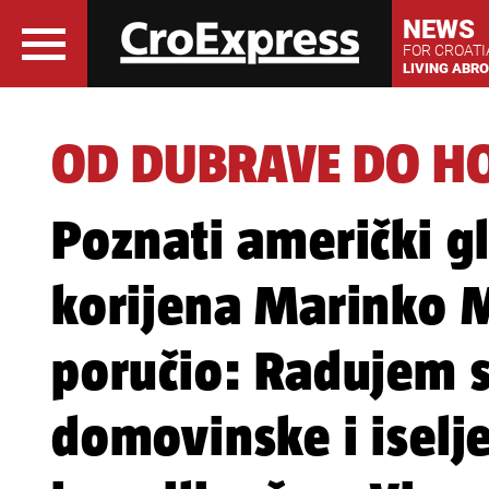
NEWS
FOR CROAT
LIVING ABR
OD DUBRAVE DO H
Poznati američki g
korijena Marinko 
poručio: Radujem se
domovinske i isel