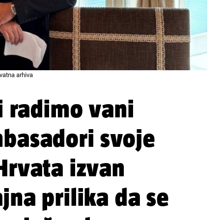
ivatna arhiva
 i radimo vani
mbasadori svoje
Hrvata izvan
jna prilika da se