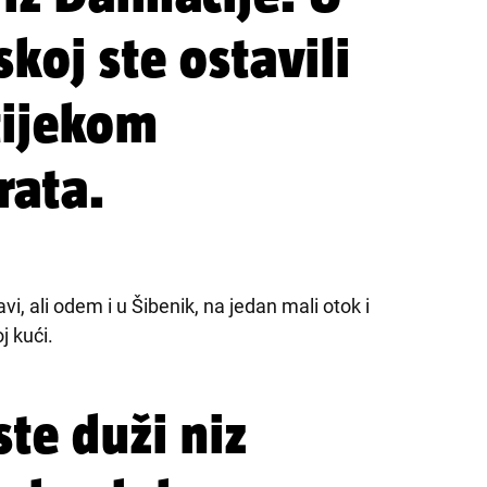
koj ste ostavili
tijekom
rata.
, ali odem i u Šibenik, na jedan mali otok i
 kući.
ste duži niz