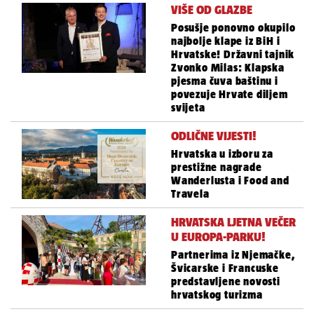
VIŠE OD GLAZBE
Posušje ponovno okupilo
najbolje klape iz BiH i
Hrvatske! Državni tajnik
Zvonko Milas: Klapska
pjesma čuva baštinu i
povezuje Hrvate diljem
svijeta
ODLIČNE VIJESTI!
Hrvatska u izboru za
prestižne nagrade
Wanderlusta i Food and
Travela
HRVATSKA LJETNA VEČER
U EUROPA-PARKU!
Partnerima iz Njemačke,
Švicarske i Francuske
predstavljene novosti
hrvatskog turizma