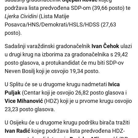
podržava lista predvođena SDP-om (39,66 posto) te
Ljerka Cividini
(Lista Matije
Posavca/HNS/Demokrati/HSLS/HDSS (27,63
posto).
Sadašnji varaždinski gradonačelnik
Ivan Čehok
ulazi
u drugi krug na izborima za gradonačelnika s 29,42
posto glasova, a protukandidat će mu biti SDP-ov
Neven Bosilj koji je osvojio 19,34 posto.
U Splitu će se u drugome krugu nadmetati
Ivica
Puljak
(Centar koji je osvojio 26,82 posto glasova i
Vice Mihanović
(HDZ) koji je u prvome krugu osvojio
23,23 posto glasova.
U Osijeku će u drugome krugu podršku birača tražiti
Ivan Radić
kojeg podržava lista predvođena HDZ-