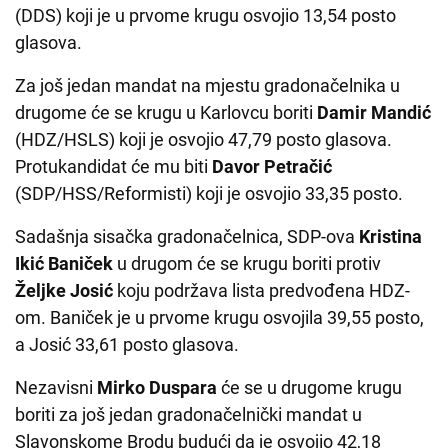
(DDS) koji je u prvome krugu osvojio 13,54 posto
glasova.
Za još jedan mandat na mjestu gradonačelnika u
drugome će se krugu u Karlovcu boriti
Damir Mandić
(HDZ/HSLS) koji je osvojio 47,79 posto glasova.
Protukandidat će mu biti
Davor Petračić
(SDP/HSS/Reformisti) koji je osvojio 33,35 posto.
Sadašnja sisačka gradonačelnica, SDP-ova
Kristina
Ikić Baniček
u drugom će se krugu boriti protiv
Željke Josić
koju podržava lista predvođena HDZ-
om. Baniček je u prvome krugu osvojila 39,55 posto,
a Josić 33,61 posto glasova.
Nezavisni
Mirko Duspara
će se u drugome krugu
boriti za još jedan gradonačelnički mandat u
Slavonskome Brodu budući da je osvojio 42,18