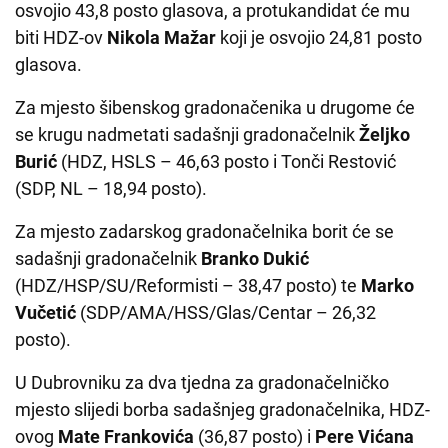
osvojio 43,8 posto glasova, a protukandidat će mu
biti HDZ-ov
Nikola Mažar
koji je osvojio 24,81 posto
glasova.
Za mjesto šibenskog gradonačenika u drugome će
se krugu nadmetati sadašnji gradonačelnik
Željko
Burić
(HDZ, HSLS – 46,63 posto i Tonči Restović
(SDP, NL – 18,94 posto).
Za mjesto zadarskog gradonačelnika borit će se
sadašnji gradonačelnik
Branko Dukić
(HDZ/HSP/SU/Reformisti – 38,47 posto) te
Marko
Vučetić
(SDP/AMA/HSS/Glas/Centar – 26,32
posto).
U Dubrovniku za dva tjedna za gradonačelničko
mjesto slijedi borba sadašnjeg gradonačelnika, HDZ-
ovog
Mate Frankovića
(36,87 posto) i
Pere Vićana