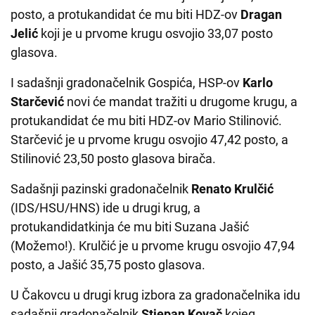
posto, a protukandidat će mu biti HDZ-ov
Dragan
Jelić
koji je u prvome krugu osvojio 33,07 posto
glasova.
I sadašnji gradonačelnik Gospića, HSP-ov
Karlo
Starčević
novi će mandat tražiti u drugome krugu, a
protukandidat će mu biti HDZ-ov Mario Stilinović.
Starčević je u prvome krugu osvojio 47,42 posto, a
Stilinović 23,50 posto glasova birača.
Sadašnji pazinski gradonačelnik
Renato Krulčić
(IDS/HSU/HNS) ide u drugi krug, a
protukandidatkinja će mu biti Suzana Jašić
(Možemo!). Krulčić je u prvome krugu osvojio 47,94
posto, a Jašić 35,75 posto glasova.
U Čakovcu u drugi krug izbora za gradonačelnika idu
sadašnji gradonačelnik
Stjepan Kovač
kojeg