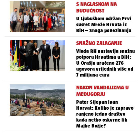
S NAGLASKOM NA
BUDUĆNOST
U Ljubuškom održan Prvi
susret Mreže Hrvata iz
BiH – Snaga povezivanja
SNAŽNO ZALAGANJE
Vlada RH nastavlja snažnu
potporu Hrvatima u BiH:
U Orašju uručeno 276
ugovora vrijednih više od
7 milijuna eura
NAKON VANDALIZMA U
MEĐUGORJU
Pater Stjepan Ivan
Horvat: Koliko je zapravo
ranjeno jedno društvo
kada netko oskvrne lik
Majke Božje?