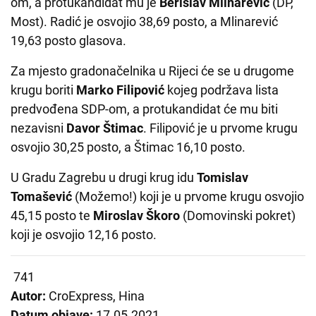
om, a protukandidat mu je
Berislav Mlinarević
(DP,
Most). Radić je osvojio 38,69 posto, a Mlinarević
19,63 posto glasova.
Za mjesto gradonačelnika u Rijeci će se u drugome
krugu boriti
Marko Filipović
kojeg podržava lista
predvođena SDP-om, a protukandidat će mu biti
nezavisni
Davor Štimac
. Filipović je u prvome krugu
osvojio 30,25 posto, a Štimac 16,10 posto.
U Gradu Zagrebu u drugi krug idu
Tomislav
Tomašević
(Možemo!) koji je u prvome krugu osvojio
45,15 posto te
Miroslav Škoro
(Domovinski pokret)
koji je osvojio 12,16 posto.
741
Autor:
CroExpress, Hina
Datum objave:
17.05.2021.