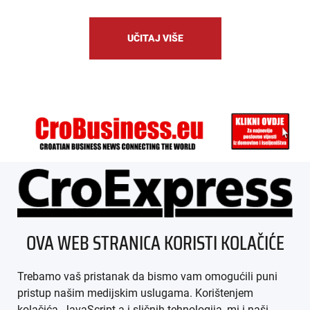
UČITAJ VIŠE
ÜBER UNS
OVA WEB STRANICA KORISTI KOLAČIĆE
IMPRESSUM
Trebamo vaš pristanak da bismo vam omogućili puni
AGB
pristup našim medijskim uslugama. Korištenjem
kolačića, JavaScript-a i sličnih tehnologija, mi i naši