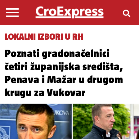
LOKALNI IZBORI U RH
Poznati gradonačelnici
četiri županijska središta,
Penava i Mažar u drugom
krugu za Vukovar