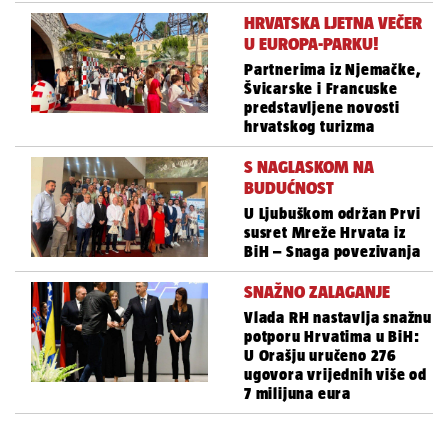
HRVATSKA LJETNA VEČER
U EUROPA-PARKU!
Partnerima iz Njemačke,
Švicarske i Francuske
predstavljene novosti
hrvatskog turizma
S NAGLASKOM NA
BUDUĆNOST
U Ljubuškom održan Prvi
susret Mreže Hrvata iz
BiH – Snaga povezivanja
SNAŽNO ZALAGANJE
Vlada RH nastavlja snažnu
potporu Hrvatima u BiH:
U Orašju uručeno 276
ugovora vrijednih više od
7 milijuna eura