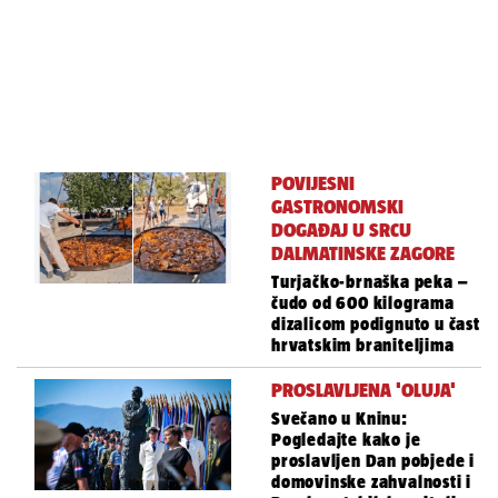
POVIJESNI
GASTRONOMSKI
DOGAĐAJ U SRCU
DALMATINSKE ZAGORE
Turjačko-brnaška peka –
čudo od 600 kilograma
dizalicom podignuto u čast
hrvatskim braniteljima
PROSLAVLJENA 'OLUJA'
Svečano u Kninu:
Pogledajte kako je
proslavljen Dan pobjede i
domovinske zahvalnosti i