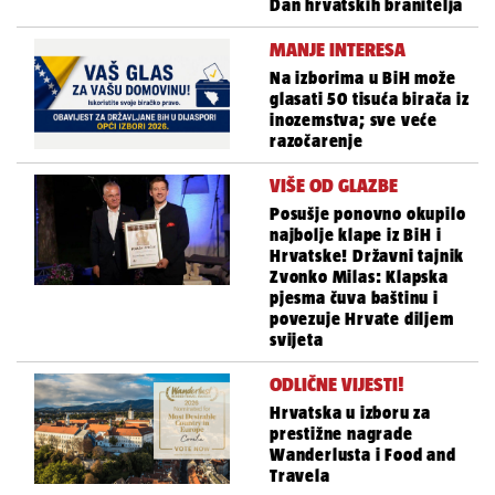
Dan hrvatskih branitelja
MANJE INTERESA
Na izborima u BiH može
glasati 50 tisuća birača iz
inozemstva; sve veće
razočarenje
VIŠE OD GLAZBE
Posušje ponovno okupilo
najbolje klape iz BiH i
Hrvatske! Državni tajnik
Zvonko Milas: Klapska
pjesma čuva baštinu i
povezuje Hrvate diljem
svijeta
ODLIČNE VIJESTI!
Hrvatska u izboru za
prestižne nagrade
Wanderlusta i Food and
Travela