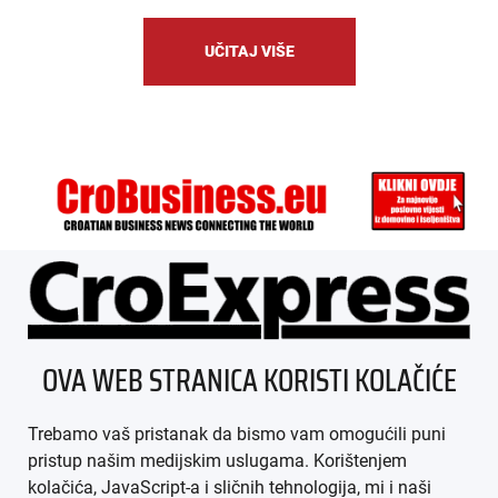
UČITAJ VIŠE
ÜBER UNS
OVA WEB STRANICA KORISTI KOLAČIĆE
IMPRESSUM
Trebamo vaš pristanak da bismo vam omogućili puni
AGB
pristup našim medijskim uslugama. Korištenjem
kolačića, JavaScript-a i sličnih tehnologija, mi i naši
DATENSCHUTZ