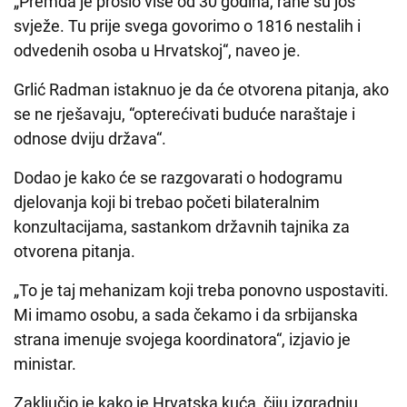
„Premda je prošlo više od 30 godina, rane su još
svježe. Tu prije svega govorimo o 1816 nestalih i
odvedenih osoba u Hrvatskoj“, naveo je.
Grlić Radman istaknuo je da će otvorena pitanja, ako
se ne rješavaju, “opterećivati buduće naraštaje i
odnose dviju država“.
Dodao je kako će se razgovarati o hodogramu
djelovanja koji bi trebao početi bilateralnim
konzultacijama, sastankom državnih tajnika za
otvorena pitanja.
„To je taj mehanizam koji treba ponovno uspostaviti.
Mi imamo osobu, a sada čekamo i da srbijanska
strana imenuje svojega koordinatora“, izjavio je
ministar.
Zaključio je kako je Hrvatska kuća, čiju izgradnju