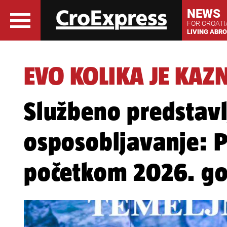
NEWS
FOR CROAT
LIVING ABR
EVO KOLIKA JE KAZ
Službeno predstav
osposobljavanje: Pr
početkom 2026. g