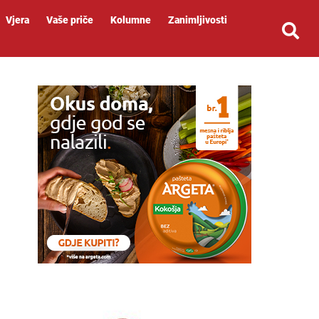
Vjera
Vaše priče
Kolumne
Zanimljivosti