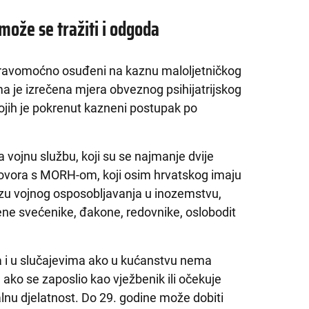
može se tražiti i odgoda
 pravomoćno osuđeni na kaznu maloljetničkog
ma je izrečena mjera obveznog psihijatrijskog
iv kojih je pokrenut kazneni postupak po
 vojnu službu, koji su se najmanje dvije
ovora s MORH-om, koji osim hrvatskog imaju
vezu vojnog osposobljavanja u inozemstvu,
đene svećenike, đakone, redovnike, oslobodit
 i u slučajevima ako u kućanstvu nema
 ako se zaposlio kao vježbenik ili očekuje
talnu djelatnost. Do 29. godine može dobiti