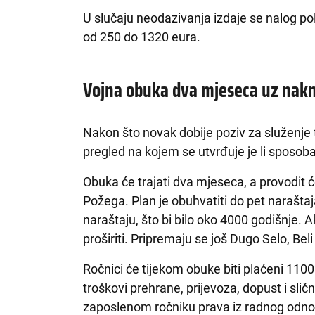
U slučaju neodazivanja izdaje se nalog poli
od 250 do 1320 eura.
Vojna obuka dva mjeseca uz nak
Nakon što novak dobije poziv za služenje 
pregled na kojem se utvrđuje je li sposoban
Obuka će trajati dva mjeseca, a provodit će
Požega. Plan je obuhvatiti do pet narašta
naraštaju, što bi bilo oko 4000 godišnje. A
proširiti. Pripremaju se još Dugo Selo, Be
Ročnici će tijekom obuke biti plaćeni 1100
troškovi prehrane, prijevoza, dopust i slič
zaposlenom ročniku prava iz radnog odnos