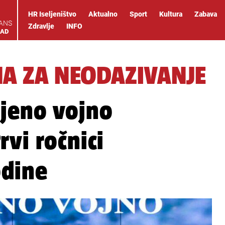
HR Iseljeništvo
Aktualno
Sport
Kultura
Zabava
IANS
Zdravlje
INFO
OAD
NA ZA NEODAZIVANJE
ljeno vojno
vi ročnici
odine