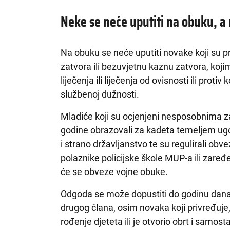
Neke se neće uputiti na obuku, a 
Na obuku se neće uputiti novake koji su
zatvora ili bezuvjetnu kaznu zatvora, koji
liječenja ili liječenja od ovisnosti ili prot
službenoj dužnosti.
Mladiće koji su ocjenjeni nesposobnima za
godine obrazovali za kadeta temeljem ug
i strano državljanstvo te su regulirali ob
polaznike policijske škole MUP-a ili zare
će se obveze vojne obuke.
Odgoda se može dopustiti do godinu dana
drugog člana, osim novaka koji privređuje,
rođenje djeteta ili je otvorio obrt i samos