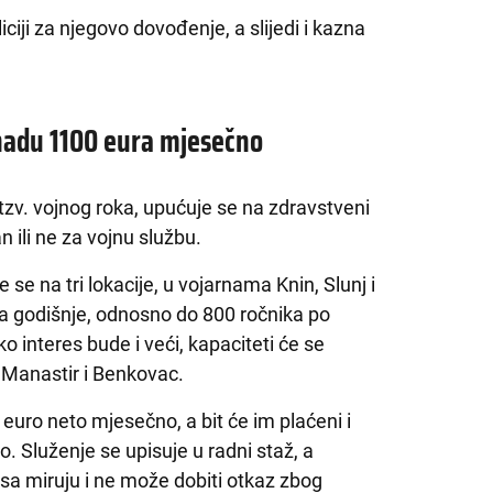
ciji za njegovo dovođenje, a slijedi i kazna
nadu 1100 eura mjesečno
tzv. vojnog roka, upućuje se na zdravstveni
 ili ne za vojnu službu.
 se na tri lokacije, u vojarnama Knin, Slunj i
ja godišnje, odnosno do 800 ročnika po
ko interes bude i veći, kapaciteti će se
li Manastir i Benkovac.
 euro neto mjesečno, a bit će im plaćeni i
no. Služenje se upisuje u radni staž, a
a miruju i ne može dobiti otkaz zbog