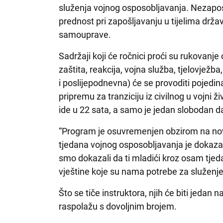
služenja vojnog osposobljavanja. Nezaposl
prednost pri zapošljavanju u tijelima drža
samouprave.
Sadržaji koji će ročnici proći su rukovanj
zaštita, reakcija, vojna služba, tjelovjež
i poslijepodnevna) će se provoditi pojedin
pripremu za tranziciju iz civilnog u vojni ž
ide u 22 sata, a samo je jedan slobodan d
“Program je osuvremenjen obzirom na no
tjedana vojnog osposobljavanja je dokaza
smo dokazali da ti mladići kroz osam tje
vještine koje su nama potrebe za služenje 
Što se tiče instruktora, njih će biti jedan 
raspolažu s dovoljnim brojem.