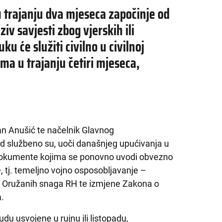
 trajanju dva mjeseca započinje od
ziv savjesti zbog vjerskih ili
u će služiti civilno u civilnoj
cama u trajanju četiri mjeseca,
an Anušić te načelnik Glavnog
d službeno su, uoči današnjeg upućivanja u
e dokumente kojima se ponovno uvodi obvezno
, tj. temeljno vojno osposobljavanje –
ja Oružanih snaga RH te izmjene Zakona o
a.
u usvojene u rujnu ili listopadu,