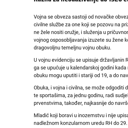
Vojna se obveza sastoji od novačke obvez
civilne službe za one koji se pozovu na prizi
ne žele nositi oružje, i služenja u priču
vojnog osposobljavanja izuzete su žene koj
dragovoljnu temeljnu vojnu obuku.
U vojnu evidenciju se upisuje državljanin
ga se upućuje u kalendarskoj godini kada
obuku mogu uputiti i stariji od 19, a do n
Obuka, i vojna i civilna, se može odgoditi 
te sportašima, za jednu godinu, radi sudj
prvenstvima, također, najkasnije do navr
Mladić koji boravi u inozemstvu i nije upis
nadležnom konzularnom uredu RH do 29. 