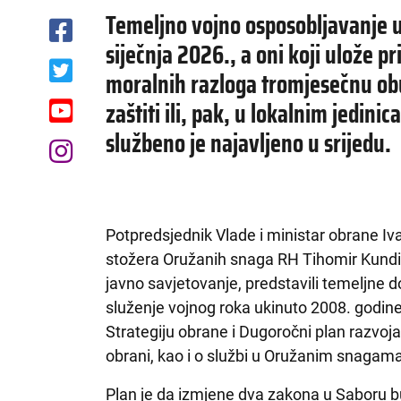
Temeljno vojno osposobljavanje u
siječnja 2026., a oni koji ulože pri
moralnih razloga tromjesečnu obuk
zaštiti ili, pak, u lokalnim jedini
službeno je najavljeno u srijedu.
Potpredsjednik Vlade i ministar obrane Iv
stožera Oružanih snaga RH Tihomir Kundi
javno savjetovanje, predstavili temeljn
služenje vojnog roka ukinuto 2008. godine
Strategiju obrane i Dugoročni plan razvo
obrani, kao i o službi u Oružanim snagam
Plan je da izmjene dva zakona u Saboru bud