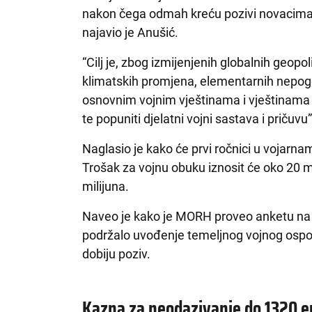
nakon čega odmah kreću pozivi novacima i
najavio je Anušić.
“Cilj je, zbog izmijenjenih globalnih geopol
klimatskih promjena, elementarnih nepogod
osnovnim vojnim vještinama i vještinama 
te popuniti djelatni vojni sastava i pričuvu
Naglasio je kako će prvi ročnici u vojarna
Trošak za vojnu obuku iznosit će oko 20 mi
milijuna.
Naveo je kako je MORH proveo anketu na 12
podržalo uvođenje temeljnog vojnog ospos
dobiju poziv.
Kazna za neodazivanje do 1320 e