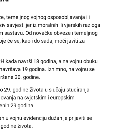
e, temeljnog vojnog osposobljavanja ili
v savjesti jer iz moralnih ili vjerskih razloga
vnom sastavu. Od novačke obveze i temeljnog
e će se, kao i do sada, moći javiti za
 RH kada navrši 18 godina, a na vojnu obuku
 navršava 19 godina. Iznimno, na vojnu se
avršene 30. godine.
do 29. godine života u slučaju studiranja
elovanja na svjetskim i europskim
šenih 29 godina.
an u vojnu evidenciju dužan je prijaviti se
godine života.