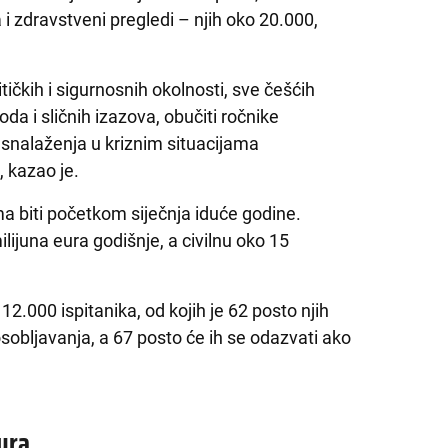
 zdravstveni pregledi – njih oko 20.000,
itičkih i sigurnosnih okolnosti, sve češćih
a i sličnih izazova, obučiti ročnike
snalaženja u kriznim situacijama
”, kazao je.
ma biti početkom siječnja iduće godine.
lijuna eura godišnje, a civilnu oko 15
.000 ispitanika, od kojih je 62 posto njih
obljavanja, a 67 posto će ih se odazvati ako
ura