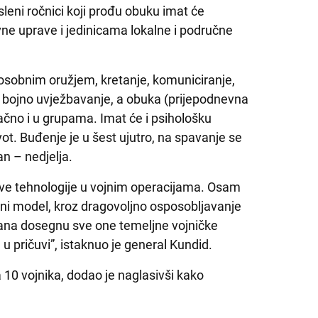
eni ročnici koji prođu obuku imat će
vne uprave i jedinicama lokalne i područne
e osobnim oružjem, kretanje, komuniciranje,
ba, bojno uvježbavanje, a obuka (prijepodnevna
ačno i u grupama. Imat će i psihološku
ivot. Buđenje je u šest ujutro, na spavanje se
an – nedjelja.
ve tehnologije u vojnim operacijama. Osam
ni model, kroz dragovoljno osposobljavanje
dana dosegnu sve one temeljne vojničke
u pričuvi”, istaknuo je general Kundid.
na 10 vojnika, dodao je naglasivši kako