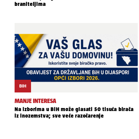
braniteljima
BIH
MANJE INTERESA
Na izborima u BiH može glasati 50 tisuća birača
iz inozemstva; sve veće razočarenje