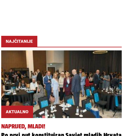
NAJČITANIJE
AKTUALNO
NAPRIJED, MLADI!
Po prvi put konstituiran Savjet mladih Hrvata