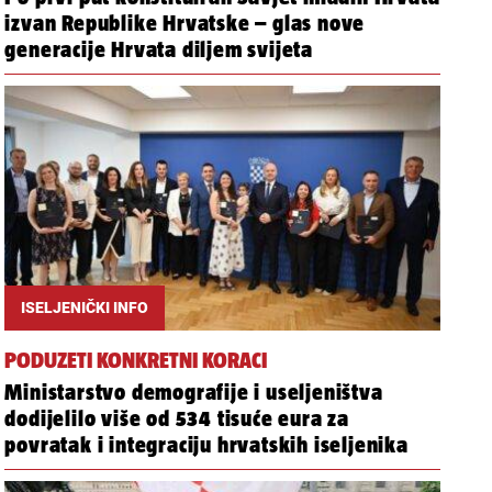
izvan Republike Hrvatske – glas nove
generacije Hrvata diljem svijeta
ISELJENIČKI INFO
PODUZETI KONKRETNI KORACI
Ministarstvo demografije i useljeništva
dodijelilo više od 534 tisuće eura za
povratak i integraciju hrvatskih iseljenika