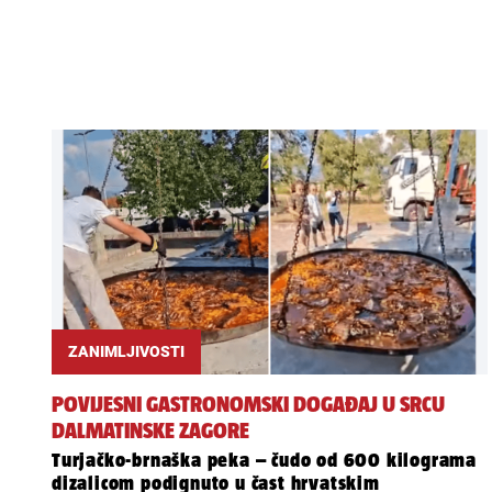
ZANIMLJIVOSTI
POVIJESNI GASTRONOMSKI DOGAĐAJ U SRCU
DALMATINSKE ZAGORE
Turjačko-brnaška peka – čudo od 600 kilograma
dizalicom podignuto u čast hrvatskim