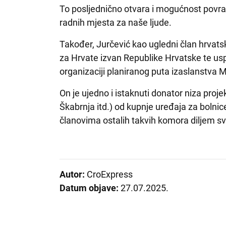
To posljednično otvara i mogućnost povratka
radnih mjesta za naše ljude.
Također, Jurčević kao ugledni član hrvats
za Hrvate izvan Republike Hrvatske te usp
organizaciji planiranog puta izaslanstva M
On je ujedno i istaknuti donator niza proj
Škabrnja itd.) od kupnje uređaja za bolnic
članovima ostalih takvih komora diljem svi
Autor:
CroExpress
Datum objave:
27.07.2025.