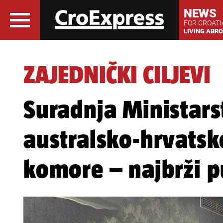
NEWS
FOR CROAT
LIVING ABR
ZAJEDNIČKI CILJEVI
Suradnja Ministars
australsko-hrvats
komore – najbrži p