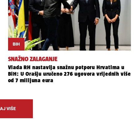
BIH
SNAŽNO ZALAGANJE
Vlada RH nastavlja snažnu potporu Hrvatima u
BiH: U Orašju uručeno 276 ugovora vrijednih više
od 7 milijuna eura
AJ VIŠE