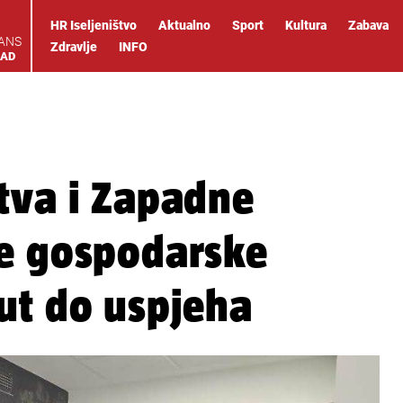
HR Iseljeništvo
Aktualno
Sport
Kultura
Zabava
IANS
Zdravlje
INFO
OAD
tva i Zapadne
ke gospodarske
ut do uspjeha