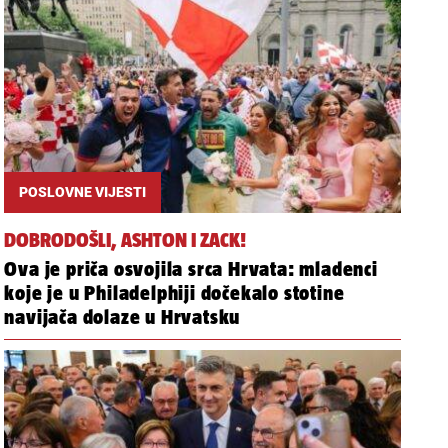
POSLOVNE VIJESTI
DOBRODOŠLI, ASHTON I ZACK!
Ova je priča osvojila srca Hrvata: mladenci
koje je u Philadelphiji dočekalo stotine
navijača dolaze u Hrvatsku