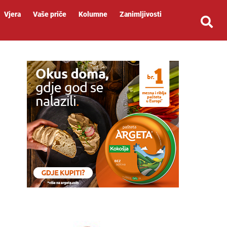
Vjera
Vaše priče
Kolumne
Zanimljivosti