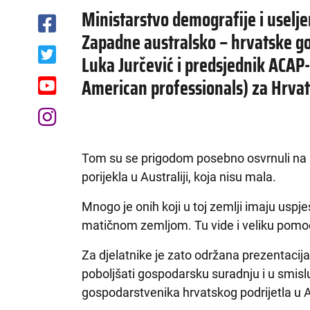
Ministarstvo demografije i useljen
Zapadne australsko – hrvatske g
Luka Jurčević i predsjednik ACAP-
American professionals) za Hrva
Tom su se prigodom posebno osvrnuli na
porijekla u Australiji, koja nisu mala.
Mnogo je onih koji u toj zemlji imaju uspje
matičnom zemljom. Tu vide i veliku pomoć
Za djelatnike je zato održana prezentacij
poboljšati gospodarsku suradnju i u smislu
gospodarstvenika hrvatskog podrijetla u Au