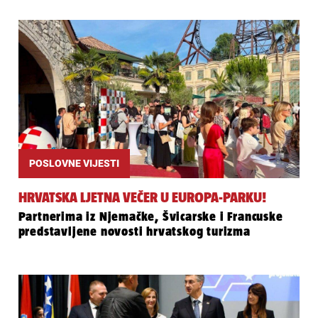
POSLOVNE VIJESTI
HRVATSKA LJETNA VEČER U EUROPA-PARKU!
Partnerima iz Njemačke, Švicarske i Francuske
predstavljene novosti hrvatskog turizma