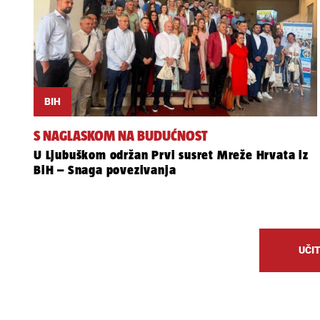
BIH
S NAGLASKOM NA BUDUĆNOST
U Ljubuškom održan Prvi susret Mreže Hrvata iz
BiH – Snaga povezivanja
UČIT