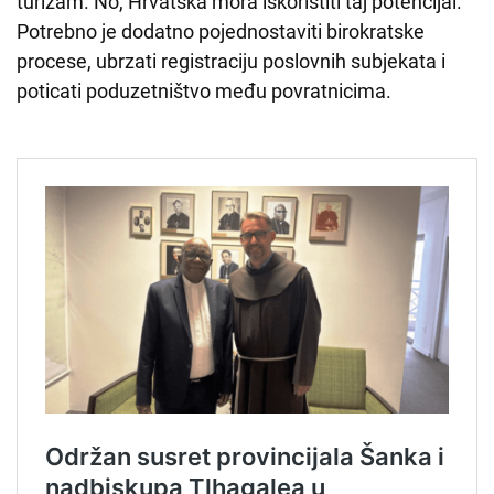
turizam. No, Hrvatska mora iskoristiti taj potencijal.
Potrebno je dodatno pojednostaviti birokratske
procese, ubrzati registraciju poslovnih subjekata i
poticati poduzetništvo među povratnicima.