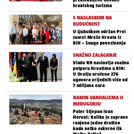
hrvatskog turizma
S NAGLASKOM NA
BUDUĆNOST
U Ljubuškom održan Prvi
susret Mreže Hrvata iz
BiH – Snaga povezivanja
SNAŽNO ZALAGANJE
Vlada RH nastavlja snažnu
potporu Hrvatima u BiH:
U Orašju uručeno 276
ugovora vrijednih više od
7 milijuna eura
NAKON VANDALIZMA U
MEĐUGORJU
Pater Stjepan Ivan
Horvat: Koliko je zapravo
ranjeno jedno društvo
kada netko oskvrne lik