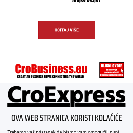
Majke Božje?
UČITAJ VIŠE
ÜBER UNS
OVA WEB STRANICA KORISTI KOLAČIĆE
IMPRESSUM
Trebamo vaš pristanak da bismo vam omogućili puni