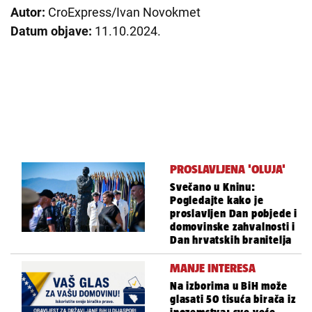
Autor:
CroExpress/Ivan Novokmet
Datum objave:
11.10.2024.
PROSLAVLJENA 'OLUJA'
Svečano u Kninu:
Pogledajte kako je
proslavljen Dan pobjede i
domovinske zahvalnosti i
Dan hrvatskih branitelja
MANJE INTERESA
Na izborima u BiH može
glasati 50 tisuća birača iz