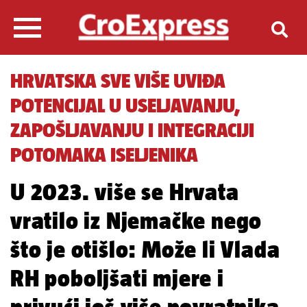
HRVATSKA SVE VIŠE UVIĐA
POTENCIJAL U USELJAVANJU,
ZAPOŠLJAVANJU I INTEGRACIJI
POTOMAKA ISELJENIKA
U 2023. više se Hrvata
vratilo iz Njemačke nego
što je otišlo: Može li Vlada
RH poboljšati mjere i
privući još više povratnika