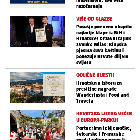
inozemstva; sve veće
razočarenje
VIŠE OD GLAZBE
Posušje ponovno okupilo
najbolje klape iz BiH i
Hrvatske! Državni tajnik
Zvonko Milas: Klapska
pjesma čuva baštinu i
povezuje Hrvate diljem
svijeta
ODLIČNE VIJESTI!
Hrvatska u izboru za
prestižne nagrade
Wanderlusta i Food and
Travela
HRVATSKA LJETNA VEČER
U EUROPA-PARKU!
Partnerima iz Njemačke,
Švicarske i Francuske
predstavljene novosti