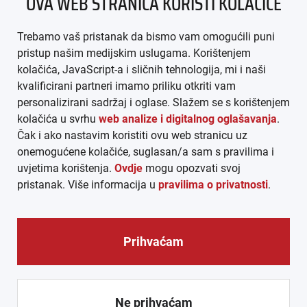
OVA WEB STRANICA KORISTI KOLAČIĆE
IMPRESSUM
Trebamo vaš pristanak da bismo vam omogućili puni
AGB
pristup našim medijskim uslugama. Korištenjem
kolačića, JavaScript-a i sličnih tehnologija, mi i naši
DATENSCHUTZ
kvalificirani partneri imamo priliku otkriti vam
personalizirani sadržaj i oglase. Slažem se s korištenjem
MEDIADATEN
kolačića u svrhu
web analize i digitalnog oglašavanja
.
Čak i ako nastavim koristiti ovu web stranicu uz
ARHIVA (PDF)
onemogućene kolačiće, suglasan/a sam s pravilima i
uvjetima korištenja.
Ovdje
mogu opozvati svoj
pristanak. Više informacija u
pravilima o privatnosti
.
Prihvaćam
© CROEXPRESS │ INFORMATIVNI MEDIJ HRVATA IZVAN
REPUBLIKE HRVATSKE 2026.
Ne prihvaćam