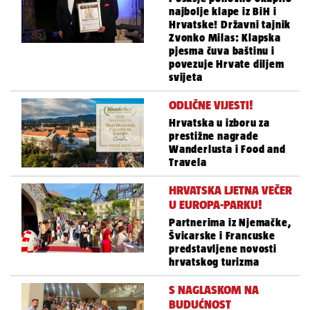
najbolje klape iz BiH i
Hrvatske! Državni tajnik
Zvonko Milas: Klapska
pjesma čuva baštinu i
povezuje Hrvate diljem
svijeta
ODLIČNE VIJESTI!
Hrvatska u izboru za
prestižne nagrade
Wanderlusta i Food and
Travela
HRVATSKA LJETNA VEČER
U EUROPA-PARKU!
Partnerima iz Njemačke,
Švicarske i Francuske
predstavljene novosti
hrvatskog turizma
S NAGLASKOM NA
BUDUĆNOST