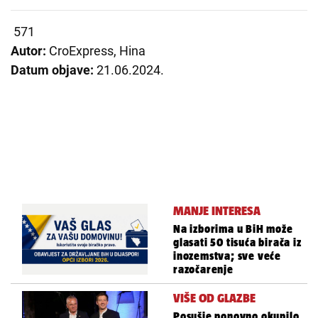
571
Autor:
CroExpress, Hina
Datum objave:
21.06.2024.
MANJE INTERESA
Na izborima u BiH može
glasati 50 tisuća birača iz
inozemstva; sve veće
razočarenje
VIŠE OD GLAZBE
Posušje ponovno okupilo