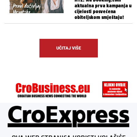
aktualna prva kampanja u
cijelosti posvećena
obiteljskom smještaju!
UČITAJ VIŠE
ÜBER UNS