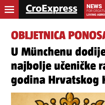
NEWS
FOR CROAT
LIVING ABR
OBLJETNICA PONOSA
U Münchenu dodije
najbolje učeničke 
godina Hrvatskog 