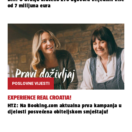
od 7 milijuna eura
POSLOVNE VIJESTI
EXPERIENCE REAL CROATIA!
HTZ: Na Booking.com aktualna prva kampanja u
cijelosti posvećena obiteljskom smještaju!