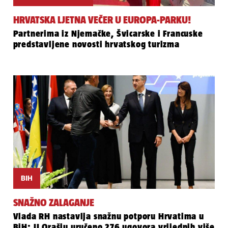
HRVATSKA LJETNA VEČER U EUROPA-PARKU!
Partnerima iz Njemačke, Švicarske i Francuske
predstavljene novosti hrvatskog turizma
BIH
SNAŽNO ZALAGANJE
Vlada RH nastavlja snažnu potporu Hrvatima u
BiH: U Orašju uručeno 276 ugovora vrijednih više