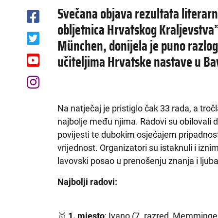
Svečana objava rezultata literar
obljetnica Hrvatskog Kraljevstva”
München, donijela je puno razlo
učiteljima Hrvatske nastave u Ba
Na natječaj je pristiglo čak 33 rada, a tro
najbolje među njima. Radovi su obilovali
povijesti te dubokim osjećajem pripadnost
vrijednost. Organizatori su istaknuli i izni
lavovski posao u prenošenju znanja i ljub
Najbolji radovi:
🥇
1. mjesto
: Ivano (7. razred, Memming