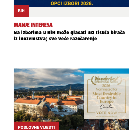
BIH
MANJE INTERESA
Na izborima u BiH može glasati 50 tisuća birača
iz inozemstva; sve veće razočarenje
POSLOVNE VIJESTI