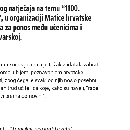
nog natječaja na temu “1100.
, u organizaciji Matice hrvatske
ga za ponos među učenicima i
varskoj.
člana komisija imala je težak zadatak izabrati
 domoljubljem, poznavanjem hrvatske
i, zbog čega je svaki od njih nosio posebnu
man trud učiteljica koje, kako su naveli, “rade
avi prema domovini”.
en) –
“Tomislav, prvi kralj Hrvata”