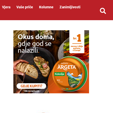
Vjera
Vaše priče
Kolumne
Zanimljivosti