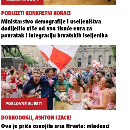
PODUZETI KONKRETNI KORACI
Ministarstvo demografije i useljeništva
dodijelilo više od 534 tisuće eura za
povratak i integraciju hrvatskih iseljenika
POSLOVNE VIJESTI
DOBRODOŠLI, ASHTON I ZACK!
Ova je priča osvojila srca Hrvata: mladenci