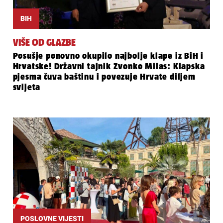
BIH
VIŠE OD GLAZBE
Posušje ponovno okupilo najbolje klape iz BiH i
Hrvatske! Državni tajnik Zvonko Milas: Klapska
pjesma čuva baštinu i povezuje Hrvate diljem
svijeta
POSLOVNE VIJESTI