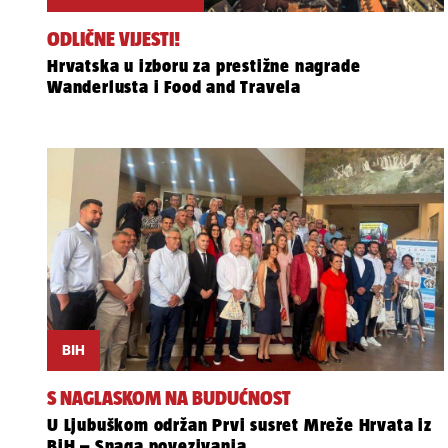
ODLIČNE VIJESTI!
Hrvatska u izboru za prestižne nagrade
Wanderlusta i Food and Travela
BIH
S NAGLASKOM NA BUDUĆNOST
U Ljubuškom održan Prvi susret Mreže Hrvata iz
BiH – Snaga povezivanja