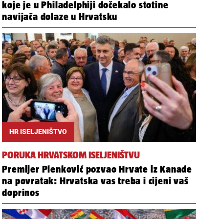
koje je u Philadelphiji dočekalo stotine
navijača dolaze u Hrvatsku
HR ISELJENIŠTVO
PORUKA HRVATSKOM ISELJENIŠTVU
Premijer Plenković pozvao Hrvate iz Kanade
na povratak: Hrvatska vas treba i cijeni vaš
doprinos