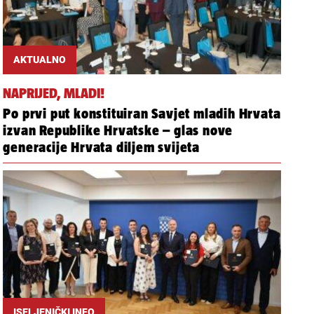
AKTUALNO
NAPRIJED, MLADI!
Po prvi put konstituiran Savjet mladih Hrvata
izvan Republike Hrvatske – glas nove
generacije Hrvata diljem svijeta
ISELJENIČKI INFO