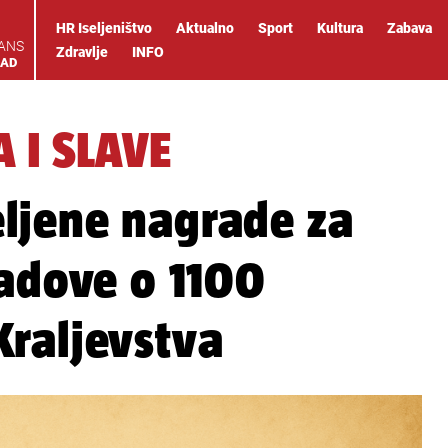
HR Iseljeništvo
Aktualno
Sport
Kultura
Zabava
IANS
Zdravlje
INFO
OAD
 I SLAVE
ljene nagrade za
radove o 1100
Kraljevstva