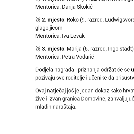
Mentorica: Darija Skokić
🥈
2. mjesto
: Roko (9. razred, Ludwigsvor
glagoljicom
Mentorica: Iva Levak
🥉
3. mjesto
: Marija (6. razred, Ingolstadt
Mentorica: Petra Vodarić
Dodjela nagrada i priznanja održat će se
u
pozivaju sve roditelje i učenike da prisust
Ovaj natječaj još je jedan dokaz kako hrvat
žive i izvan granica Domovine, zahvaljuju
mladih naraštaja.