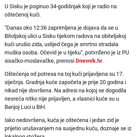
U Sisku je poginuo 34-godišnjak koji je radio na
oštećenoj kući.
“Danas oko 12:36 zaprimljena je dojava da se u
Bitoljskoj ulici u Sisku tijekom radova na obiteljskoj
kući urušio zida, uslijed čega je smrtno stradala
muška osoba. Očevid je u tijeku”, potvrđeno je iz PU
sisačko-moslavačke, prenosi
Dnevnik.hr
.
Oštećenja od potresa na toj kući prijavljena su 17.
siječnja. Gradnja kuće započeta je prije 20 godina i
nikad nije dovršena. Na adresi na kojoj se dogodila
nesreća nitko nije prijavljen, a vlasnici kuće su u
Banjoj Luci u BiH.
Iako nedovršena, kuća je oštećena i jedan zid je
prijetio urušavanjem na susjednu kuću, doznaje se iz
lokalnog stožera.