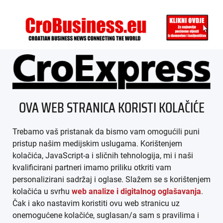
ÜBER UNS
OVA WEB STRANICA KORISTI KOLAČIĆE
IMPRESSUM
Trebamo vaš pristanak da bismo vam omogućili puni
AGB
pristup našim medijskim uslugama. Korištenjem
kolačića, JavaScript-a i sličnih tehnologija, mi i naši
DATENSCHUTZ
kvalificirani partneri imamo priliku otkriti vam
personalizirani sadržaj i oglase. Slažem se s korištenjem
MEDIADATEN
kolačića u svrhu
web analize i digitalnog oglašavanja
.
Čak i ako nastavim koristiti ovu web stranicu uz
ARHIVA (PDF)
onemogućene kolačiće, suglasan/a sam s pravilima i