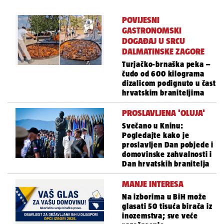
POVIJESNI
GASTRONOMSKI
DOGAĐAJ U SRCU
DALMATINSKE ZAGORE
Turjačko-brnaška peka –
čudo od 600 kilograma
dizalicom podignuto u čast
hrvatskim braniteljima
PROSLAVLJENA 'OLUJA'
Svečano u Kninu:
Pogledajte kako je
proslavljen Dan pobjede i
domovinske zahvalnosti i
Dan hrvatskih branitelja
MANJE INTERESA
Na izborima u BiH može
glasati 50 tisuća birača iz
inozemstva; sve veće