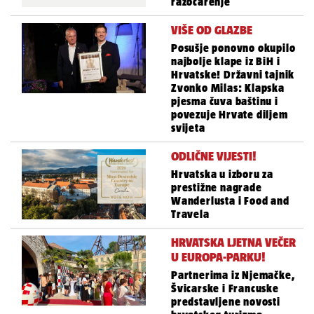
razočarenje
VIŠE OD GLAZBE
Posušje ponovno okupilo
najbolje klape iz BiH i
Hrvatske! Državni tajnik
Zvonko Milas: Klapska
pjesma čuva baštinu i
povezuje Hrvate diljem
svijeta
ODLIČNE VIJESTI!
Hrvatska u izboru za
prestižne nagrade
Wanderlusta i Food and
Travela
HRVATSKA LJETNA VEČER
U EUROPA-PARKU!
Partnerima iz Njemačke,
Švicarske i Francuske
predstavljene novosti