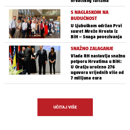
hrvatskog turizma
S NAGLASKOM NA
BUDUĆNOST
U Ljubuškom održan Prvi
susret Mreže Hrvata iz
BiH – Snaga povezivanja
SNAŽNO ZALAGANJE
Vlada RH nastavlja snažnu
potporu Hrvatima u BiH:
U Orašju uručeno 276
ugovora vrijednih više od
7 milijuna eura
UČITAJ VIŠE