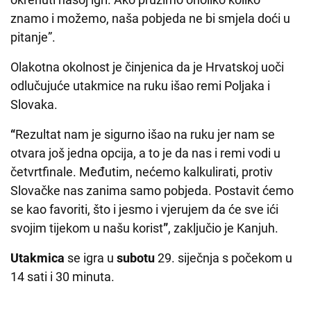
znamo i možemo, naša pobjeda ne bi smjela doći u
pitanje”.
Olakotna okolnost je činjenica da je Hrvatskoj uoči
odlučujuće utakmice na ruku išao remi Poljaka i
Slovaka.
“
Rezultat nam je sigurno išao na ruku jer nam se
otvara još jedna opcija, a to je da nas i remi vodi u
četvrtfinale. Međutim, nećemo kalkulirati, protiv
Slovačke nas zanima samo pobjeda. Postavit ćemo
se kao favoriti, što i jesmo i vjerujem da će sve ići
svojim tijekom u našu korist
”
, zaključio je Kanjuh.
Utakmica
se igra u
subotu
29. siječnja s počekom u
14 sati i 30
minuta.