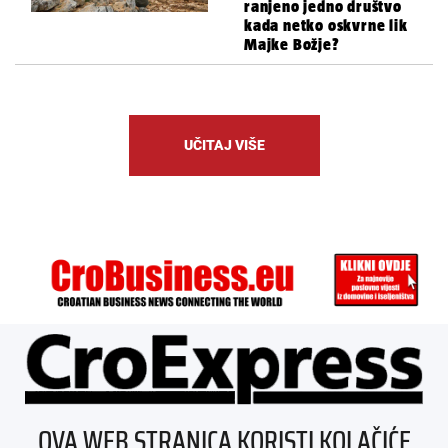
ranjeno jedno društvo
kada netko oskvrne lik
Majke Božje?
UČITAJ VIŠE
ÜBER UNS
OVA WEB STRANICA KORISTI KOLAČIĆE
IMPRESSUM