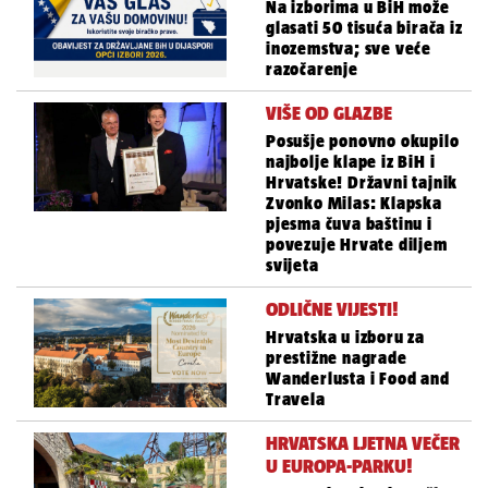
Na izborima u BiH može
glasati 50 tisuća birača iz
inozemstva; sve veće
razočarenje
VIŠE OD GLAZBE
Posušje ponovno okupilo
najbolje klape iz BiH i
Hrvatske! Državni tajnik
Zvonko Milas: Klapska
pjesma čuva baštinu i
povezuje Hrvate diljem
svijeta
ODLIČNE VIJESTI!
Hrvatska u izboru za
prestižne nagrade
Wanderlusta i Food and
Travela
HRVATSKA LJETNA VEČER
U EUROPA-PARKU!