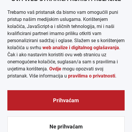
Trebamo vaš pristanak da bismo vam omogućili puni
AGB
pristup našim medijskim uslugama. Korištenjem
kolačića, JavaScript-a i sličnih tehnologija, mi i naši
DATENSCHUTZ
kvalificirani partneri imamo priliku otkriti vam
personalizirani sadržaj i oglase. Slažem se s korištenjem
MEDIADATEN
kolačića u svrhu
web analize i digitalnog oglašavanja
.
Čak i ako nastavim koristiti ovu web stranicu uz
ARHIVA (PDF)
onemogućene kolačiće, suglasan/a sam s pravilima i
uvjetima korištenja.
Ovdje
mogu opozvati svoj
pristanak. Više informacija u
pravilima o privatnosti
.
Prihvaćam
© CROEXPRESS │ INFORMATIVNI MEDIJ HRVATA IZVAN
REPUBLIKE HRVATSKE 2026.
Ne prihvaćam