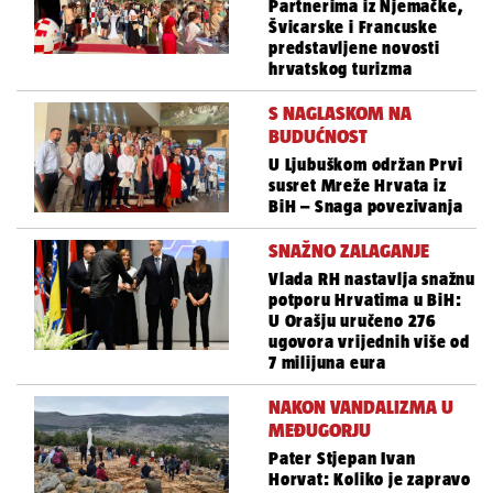
Partnerima iz Njemačke,
Švicarske i Francuske
predstavljene novosti
hrvatskog turizma
S NAGLASKOM NA
BUDUĆNOST
U Ljubuškom održan Prvi
susret Mreže Hrvata iz
BiH – Snaga povezivanja
SNAŽNO ZALAGANJE
Vlada RH nastavlja snažnu
potporu Hrvatima u BiH:
U Orašju uručeno 276
ugovora vrijednih više od
7 milijuna eura
NAKON VANDALIZMA U
MEĐUGORJU
Pater Stjepan Ivan
Horvat: Koliko je zapravo