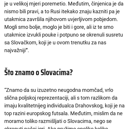
je u velikoj mjeri poremetio. Međutim, činjenica je da
nismo bili pravi, a to Rusi itekako znaju kazniti pa je
utakmica završila njihovom uvjerljivom pobjedom.
Mogli smo bolje, moglo je biti i gore, ali iz te smo
utakmice izvukli pouke i potpuno se okrenuli susretu
sa Slovačkom, koji je u ovom trenutku za nas
najvažniji
”
.
Što znamo o Slovacima?
“Znamo da su izuzetno neugodna momčad, vrlo
slična poljskoj reprezentaciji, ali s tom razlikom da
imaju kvalitetnijeg individualca Drahovskog, koji je na
top razini europskog futsala. Međutim, mislim da ne
moramo toliko razmišljati o Slovacima, nego se
okrenuti našoj igri. Ako pružimo onoliko koliko