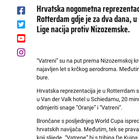
Hrvatska nogometna reprezentaci
Rotterdam gdje je za dva dana, u s
Lige nacija protiv Nizozemske.
“Vatreni” su na put prema Nizozemskoj kr
najavljen let s krčkog aerodroma. Međuti
bure.
Hrvatska reprezentacija je u Rotterrdam sl
u Van der Valk hotel u Schiedamu, 20 min
odmjeriti snage “Oranje” i “Vatreni”.
Brončane s posljednjeg World Cupa ispred
hrvatskih navijača. Međutim, tek se prav
koji slijede. “Vatrene” bi s tribina De Kui