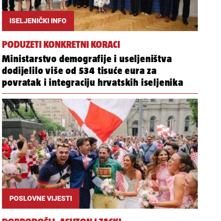
ISELJENIČKI INFO
PODUZETI KONKRETNI KORACI
Ministarstvo demografije i useljeništva
dodijelilo više od 534 tisuće eura za
povratak i integraciju hrvatskih iseljenika
POSLOVNE VIJESTI