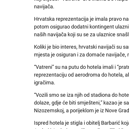
navijača.
Hrvatska reprezentacija je imala pravo na
potom osigurao dodatni kontingent ulaznic
naših navijača koji su se za ulaznice snašl
Koliki je bio interes, hrvatski navijači su
mjesta je osiguran i za domaće navijače, 
“Vatreni” su na putu do hotela imali i “prat
reprezentaciju od aerodroma do hotela, ali 
igračima.
“Vozili smo se iza njih od stadiona do hote
dolaze, gdje će biti smješteni,” kazao je s
Nizozemskoj, a porijeklom je iz Nove Grad
Ispred hotela je stigla i obitelj Barbarić k