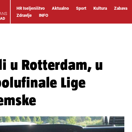
HR Iseljeništvo
Aktualno
Sport
Kultura
Zabava
IANS
Zdravlje
INFO
OAD
li u Rotterdam, u
polufinale Lige
zemske