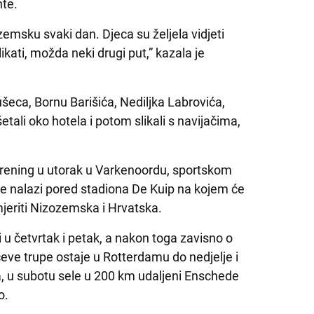
nte.
emsku svaki dan. Djeca su željela vidjeti
ikati, možda neki drugi put,” kazala je
ušeca, Bornu Barišića, Nediljka Labrovića,
šetali oko hotela i potom slikali s navijačima,
 trening u utorak u Varkenoordu, sportskom
e nalazi pored stadiona De Kuip na kojem će
dmjeriti Nizozemska i Hrvatska.
 u četvrtak i petak, a nakon toga zavisno o
ćeve trupe ostaje u Rotterdamu do nedjelje i
a, u subotu sele u 200 km udaljeni Enschede
o.