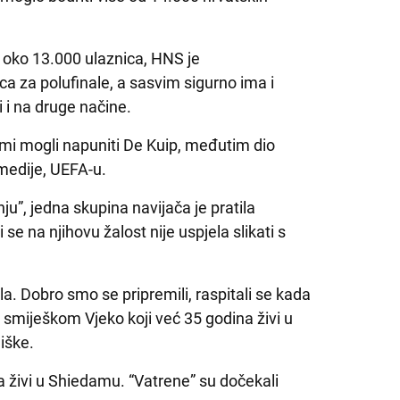
 oko 13.000 ulaznica, HNS je
a za polufinale, a sasvim sigurno ima i
i i na druge načine.
 sami mogli napuniti De Kuip, međutim dio
medije, UEFA-u.
nju”, jedna skupina navijača je pratila
se na njihovu žalost nije uspjela slikati s
la. Dobro smo se pripremili, raspitali se kada
a smiješkom Vjeko koji već 35 godina živi u
iške.
oja živi u Shiedamu. “Vatrene” su dočekali