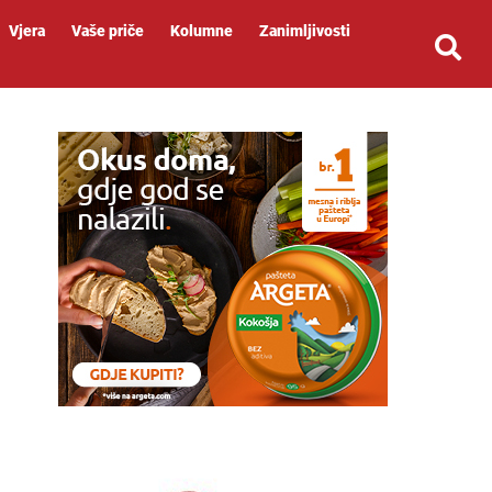
Vjera
Vaše priče
Kolumne
Zanimljivosti