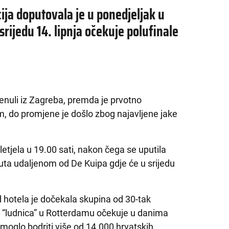
ja doputovala je u ponedjeljak u
rijedu 14. lipnja očekuje polufinale
enuli iz Zagreba, premda je prvotno
m, do promjene je došlo zbog najavljene jake
etjela u 19.00 sati, nakon čega se uputila
uta udaljenom od De Kuipa gdje će u srijedu
 hotela je dočekala skupina od 30-tak
a “ludnica” u Rotterdamu očekuje u danima
pa moglo bodriti više od 14.000 hrvatskih