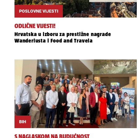
POSLOVNE VIJESTI
ODLIČNE VIJESTI!
Hrvatska u izboru za prestižne nagrade
Wanderlusta i Food and Travela
BIH
S NAGLASKOM NA BUDUĆNOST