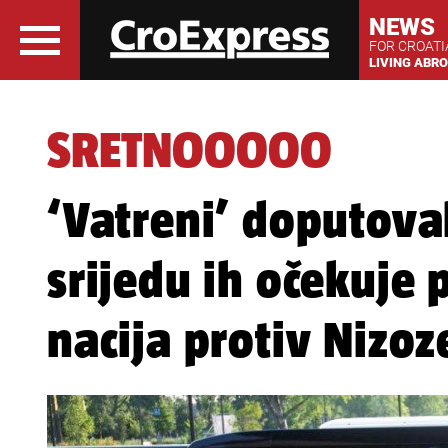
NEWS
FOR CROAT
LIVING ABR
SRETNOOOOO
‘Vatreni’ doputova
srijedu ih očekuje 
nacija protiv Nizo