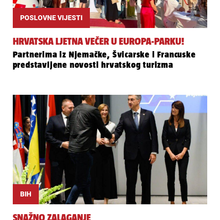
POSLOVNE VIJESTI
HRVATSKA LJETNA VEČER U EUROPA-PARKU!
Partnerima iz Njemačke, Švicarske i Francuske
predstavljene novosti hrvatskog turizma
BIH
SNAŽNO ZALAGANJE