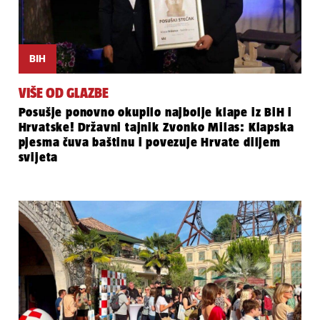
BIH
VIŠE OD GLAZBE
Posušje ponovno okupilo najbolje klape iz BiH i
Hrvatske! Državni tajnik Zvonko Milas: Klapska
pjesma čuva baštinu i povezuje Hrvate diljem
svijeta