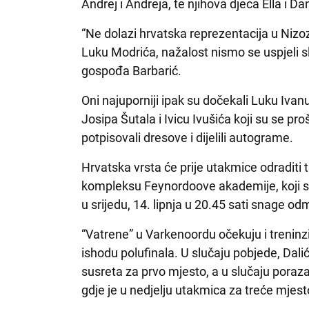
Andrej i Andreja, te njihova djeca Ella i Da
“Ne dolazi hrvatska reprezentacija u Nizoz
Luku Modrića, nažalost nismo se uspjeli sl
gospođa Barbarić.
Oni najuporniji ipak su dočekali Luku Ivan
Josipa Šutala i Ivicu Ivušića koji su se pro
potpisovali dresove i dijelili autograme.
Hrvatska vrsta će prije utakmice odraditi
kompleksu Feynordoove akademije, koji s
u srijedu, 14. lipnja u 20.45 sati snage o
“Vatrene” u Varkenoordu očekuju i treninzi
ishodu polufinala. U slučaju pobjede, Dali
susreta za prvo mjesto, a u slučaju poraz
gdje je u nedjelju utakmica za treće mjest