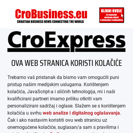
ÜBER UNS
OVA WEB STRANICA KORISTI KOLAČIĆE
IMPRESSUM
Trebamo vaš pristanak da bismo vam omogućili puni
AGB
pristup našim medijskim uslugama. Korištenjem
kolačića, JavaScript-a i sličnih tehnologija, mi i naši
DATENSCHUTZ
kvalificirani partneri imamo priliku otkriti vam
personalizirani sadržaj i oglase. Slažem se s korištenjem
MEDIADATEN
kolačića u svrhu
web analize i digitalnog oglašavanja
.
Čak i ako nastavim koristiti ovu web stranicu uz
ARHIVA (PDF)
onemogućene kolačiće, suglasan/a sam s pravilima i