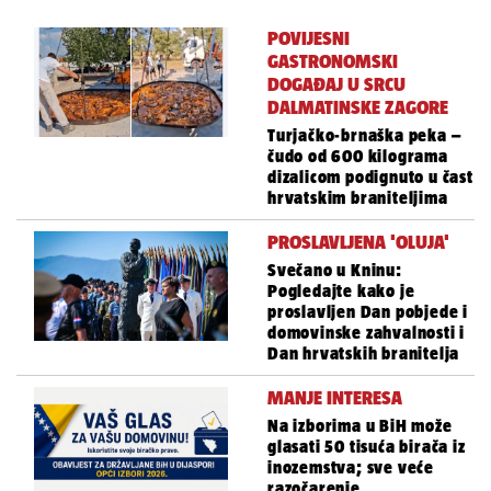
POVIJESNI
GASTRONOMSKI
DOGAĐAJ U SRCU
DALMATINSKE ZAGORE
Turjačko-brnaška peka –
čudo od 600 kilograma
dizalicom podignuto u čast
hrvatskim braniteljima
PROSLAVLJENA 'OLUJA'
Svečano u Kninu:
Pogledajte kako je
proslavljen Dan pobjede i
domovinske zahvalnosti i
Dan hrvatskih branitelja
MANJE INTERESA
Na izborima u BiH može
glasati 50 tisuća birača iz
inozemstva; sve veće
razočarenje