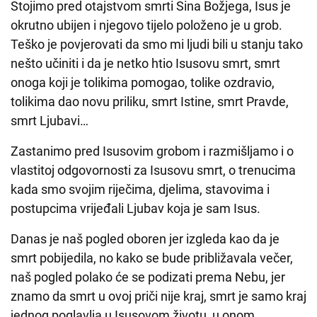
Stojimo pred otajstvom smrti Sina Božjega, Isus je
okrutno ubijen i njegovo tijelo položeno je u grob.
Teško je povjerovati da smo mi ljudi bili u stanju tako
nešto učiniti i da je netko htio Isusovu smrt, smrt
onoga koji je tolikima pomogao, tolike ozdravio,
tolikima dao novu priliku, smrt Istine, smrt Pravde,
smrt Ljubavi…
Zastanimo pred Isusovim grobom i razmišljamo i o
vlastitoj odgovornosti za Isusovu smrt, o trenucima
kada smo svojim riječima, djelima, stavovima i
postupcima vrijeđali Ljubav koja je sam Isus.
Danas je naš pogled oboren jer izgleda kao da je
smrt pobijedila, no kako se bude približavala večer,
naš pogled polako će se podizati prema Nebu, jer
znamo da smrt u ovoj priči nije kraj, smrt je samo kraj
jednog poglavlja u Isusovom životu, u onom