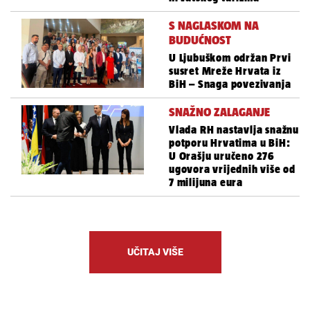
S NAGLASKOM NA
BUDUĆNOST
U Ljubuškom održan Prvi
susret Mreže Hrvata iz
BiH – Snaga povezivanja
SNAŽNO ZALAGANJE
Vlada RH nastavlja snažnu
potporu Hrvatima u BiH:
U Orašju uručeno 276
ugovora vrijednih više od
7 milijuna eura
UČITAJ VIŠE