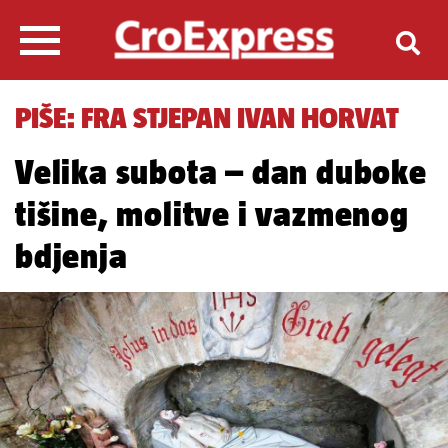
PIŠE: FRA STJEPAN IVAN HORVAT
Velika subota – dan duboke
tišine, molitve i vazmenog
bdjenja