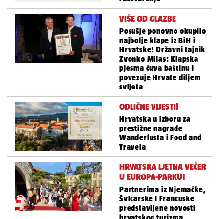
VIŠE OD GLAZBE
Posušje ponovno okupilo
najbolje klape iz BiH i
Hrvatske! Državni tajnik
Zvonko Milas: Klapska
pjesma čuva baštinu i
povezuje Hrvate diljem
svijeta
ODLIČNE VIJESTI!
Hrvatska u izboru za
prestižne nagrade
Wanderlusta i Food and
Travela
HRVATSKA LJETNA VEČER
U EUROPA-PARKU!
Partnerima iz Njemačke,
Švicarske i Francuske
predstavljene novosti
hrvatskog turizma