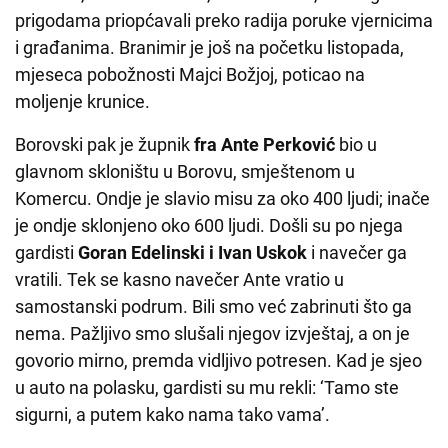
prigodama priopćavali preko radija poruke vjernicima
i građanima. Branimir je još na početku listopada,
mjeseca pobožnosti Majci Božjoj, poticao na
moljenje krunice.
Borovski pak je župnik
fra Ante Perković
bio u
glavnom skloništu u Borovu, smještenom u
Komercu. Ondje je slavio misu za oko 400 ljudi; inače
je ondje sklonjeno oko 600 ljudi. Došli su po njega
gardisti
Goran Edelinski i Ivan Uskok
i navečer ga
vratili. Tek se kasno navečer Ante vratio u
samostanski podrum. Bili smo već zabrinuti što ga
nema. Pažljivo smo slušali njegov izvještaj, a on je
govorio mirno, premda vidljivo potresen. Kad je sjeo
u auto na polasku, gardisti su mu rekli: ‘Tamo ste
sigurni, a putem kako nama tako vama’.