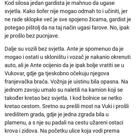
Kod silosa jedan gardista je mahnuo da ugase
svjetla. Kako šofer nije mogao odmah to i učiniti, jer
ne rade sklopke već je sve spojeno žicama, gardist je
potegao pištolj da na taj način ugasi farove. No, ipak
je prošlo bez pucnjave.
Dalje su vozili bez svjetla. Ante je spomenuo da je
mogao i ostati u skloništu i vozač je nakanio okrenuti
auto, ali je Ante ocijenio da je ipak bolje vratiti se u
Vukovar, gdje ga tjeskobno očekuju njegova
franjevačka braća. Vožnja je uistinu bila opasna. Na
jednom zavoju umalo su naletili na kamion koji se
također kretao bez svjetla. I kod bolnice se netko
kretao cestom. Sretno su prešli most na Vuki i prošli
središtem grada, gdje je jedna zgrada bila u
plamenu, a s nje su padali na cestu užareni ostaci
krova i zidova. Na početku ulice koja vodi prema