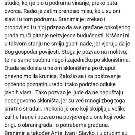
studio, koji je bio u podrumu vinarije, preko puta
dvorca. Radio je zatim prenosio misu, koju su oni
slavili u tom podrumu. Branimir je izrekao i
propovijed i u njoj priznao da sve građane opkoljenog
grada muči pitanje neizvjesne budućnosti. Kršćani ni
u takvom stanju ne smiju gubiti nade, jer vjeruju da je
Bog gospodar povijesti. Stoga je pozvao na molitvu, i
to ne samo osobnu nego i zajedničku po skloništima.
Otada se doista u nekim skloništima po dvaput
dnevno molila krunica. Založio se i za poštovanje
općenito poznatih uredbi i tako podržao odluke
javnih vlasti. Tako pozvao je ljude da ne napuštaju
neodgovorno skloništa, jer su već mnogi zbog toga
smrtno stradali. Prekorio je one koji skupljaju velike
zalihe hrane i pozvao na povjerenje u one koji vode
brigu o obrani grada i o potrebama građana.
Branimir, a također Ante, Ivan i Slavko, i u drugim su