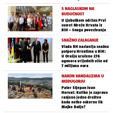
S NAGLASKOM NA
BUDUĆNOST
U Ljubuškom održan Prvi
susret Mreže Hrvata iz
BiH – Snaga povezivanja
SNAŽNO ZALAGANJE
Vlada RH nastavlja snažnu
potporu Hrvatima u BiH:
U Orašju uručeno 276
ugovora vrijednih više od
7 milijuna eura
NAKON VANDALIZMA U
MEĐUGORJU
Pater Stjepan Ivan
Horvat: Koliko je zapravo
ranjeno jedno društvo
kada netko oskvrne lik
Majke Božje?