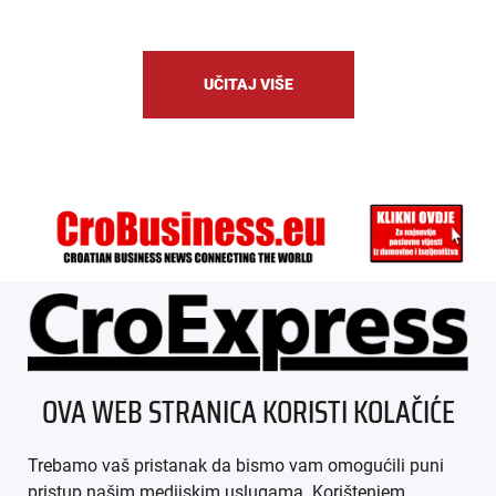
UČITAJ VIŠE
ÜBER UNS
OVA WEB STRANICA KORISTI KOLAČIĆE
IMPRESSUM
Trebamo vaš pristanak da bismo vam omogućili puni
AGB
pristup našim medijskim uslugama. Korištenjem