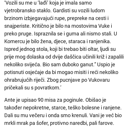
‘Vozili su me u ‘lađi’ koja je imala samo
vjetrobransko staklo. Gardisti su vozili ludom
brzinom izbjegavajući rupe, prepreke na cesti i
snajperiste. Kritično je bilo na mostovima Vuke i
preko pruge. Ispraznila se i guma ali nismo stali. U
Komercu je bilo žena, djece, staraca i ranjenika.
Ispred jednog stola, koji bi trebao biti oltar, ljudi su
prije mog dolaska od dvije daščica učinili križ i zapalili
nekoliko svijeća. Bio sam duboko ganut.” Uspio je
potisnuti osjećaje da bi mogao misiti i reći nekoliko
ohrabrujućih riječi. Zbog pucnjave po Vukovaru
pričekali su s povratkom.’
Ante je upisao 90 misa za poginule. Obišao je
također nepokretne, starce, teško bolesne i ranjene.
Dali su mu večeru i onda smo krenuli. Vani je već bio
mrkli mrak pa šofer, protivno naredbi, pali farove.