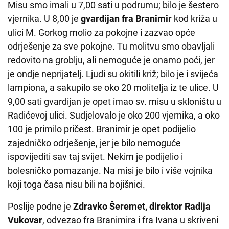
Misu smo imali u 7,00 sati u podrumu; bilo je šestero
vjernika. U 8,00 je
gvardijan fra Branimir
kod križa u
ulici M. Gorkog molio za pokojne i zazvao opće
odrješenje za sve pokojne. Tu molitvu smo obavljali
redovito na groblju, ali nemoguće je onamo poći, jer
je ondje neprijatelj. Ljudi su okitili križ; bilo je i svijeća
lampiona, a sakupilo se oko 20 molitelja iz te ulice. U
9,00 sati gvardijan je opet imao sv. misu u skloništu u
Radićevoj ulici. Sudjelovalo je oko 200 vjernika, a oko
100 je primilo pričest. Branimir je opet podijelio
zajedničko odrješenje, jer je bilo nemoguće
ispovijediti sav taj svijet. Nekim je podijelio i
bolesničko pomazanje. Na misi je bilo i više vojnika
koji toga časa nisu bili na bojišnici.
Poslije podne je
Zdravko Šeremet, direktor Radija
Vukovar
, odvezao fra Branimira i fra Ivana u skriveni