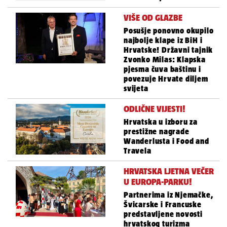
VIŠE OD GLAZBE
Posušje ponovno okupilo
najbolje klape iz BiH i
Hrvatske! Državni tajnik
Zvonko Milas: Klapska
pjesma čuva baštinu i
povezuje Hrvate diljem
svijeta
ODLIČNE VIJESTI!
Hrvatska u izboru za
prestižne nagrade
Wanderlusta i Food and
Travela
HRVATSKA LJETNA VEČER
U EUROPA-PARKU!
Partnerima iz Njemačke,
Švicarske i Francuske
predstavljene novosti
hrvatskog turizma