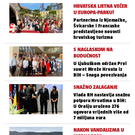
HRVATSKA LJETNA VEČER
U EUROPA-PARKU!
Partnerima iz Njemačke,
Švicarske i Francuske
predstavljene novosti
hrvatskog turizma
S NAGLASKOM NA
BUDUĆNOST
U Ljubuškom održan Prvi
susret Mreže Hrvata iz
BiH – Snaga povezivanja
SNAŽNO ZALAGANJE
Vlada RH nastavlja snažnu
potporu Hrvatima u BiH:
U Orašju uručeno 276
ugovora vrijednih više od
7 milijuna eura
NAKON VANDALIZMA U