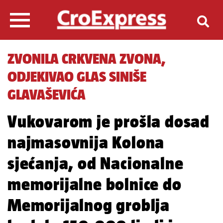
ZVONILA CRKVENA ZVONA,
ODJEKIVAO GLAS SINIŠE
GLAVAŠEVIĆA
Vukovarom je prošla dosad
najmasovnija Kolona
sjećanja, od Nacionalne
memorijalne bolnice do
Memorijalnog groblja