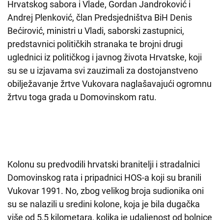
Hrvatskog sabora i Vlade, Gordan Jandroković i
Andrej Plenković, član Predsjedništva BiH Denis
Bećirović, ministri u Vladi, saborski zastupnici,
predstavnici političkih stranaka te brojni drugi
uglednici iz političkog i javnog života Hrvatske, koji
su se u izjavama svi zauzimali za dostojanstveno
obilježavanje žrtve Vukovara naglašavajući ogromnu
žrtvu toga grada u Domovinskom ratu.
Kolonu su predvodili hrvatski branitelji i stradalnici
Domovinskog rata i pripadnici HOS-a koji su branili
Vukovar 1991. No, zbog velikog broja sudionika oni
su se nalazili u sredini kolone, koja je bila dugačka
više od 5,5 kilometara, kolika je udaljenost od bolnice