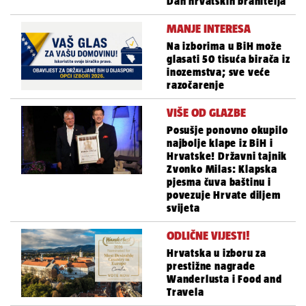
Dan hrvatskih branitelja
MANJE INTERESA
Na izborima u BiH može
glasati 50 tisuća birača iz
inozemstva; sve veće
razočarenje
VIŠE OD GLAZBE
Posušje ponovno okupilo
najbolje klape iz BiH i
Hrvatske! Državni tajnik
Zvonko Milas: Klapska
pjesma čuva baštinu i
povezuje Hrvate diljem
svijeta
ODLIČNE VIJESTI!
Hrvatska u izboru za
prestižne nagrade
Wanderlusta i Food and
Travela