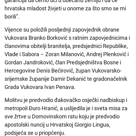
garancija da ćemo ući u obećanu zemlju i da će
hrvatska mladost živjeti u onome za što smo se mi
borili”.
Vijence su položili posljednji zapovjednik obrane
Vukovara Branko Borković s ratnim zapovjednicima i
članovima obitelji branitelja, predsjednici Republike,
Vlade i Sabora – Zoran Milanović, Andrej Plenković i
Gordan Jandroković, član Predsjedništva Bosne i
Hercegovine Denis Bećirović, župan Vukovarsko-
srijemske županije Damir Dekanić te gradonačelnik
Grada Vukovara Ivan Penava.
Molitvu je predvodio đakovačko osječki nadbiskup i
metropoli Đuro Hranić, a uslijedila je i sveta misa za
sve žrtve u Domovinskom ratu koju je predvodio
apostolski nuncij u Hrvatskoj Giorgio Lingua,
podsjeća se u priopćenju.