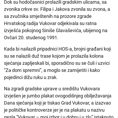
Dok su hodočasnici prolazili gradskim ulicama, sa
zvonika crkve sv. Filipa i Jakova zvonila su zvona, a
sa zvučnika smještenih na prozore zgrade
Hrvatskog radija Vukovar odjekivala su ratna
izvješća pokojnog Siniše Glavaševića, ubijenog na
Ovčari 20. studenog 1991.
Kada bi nailazili pripadnici HOS-a, brojni građani koji
su se nalazili duž trase kojom je prolazila kolona
sjećanja zapljeskali bi, sporadično su se čuli i uzvici
“Za dom spremni”, a moglo se zamijetiti i kako
pojedinci dižu ruku u zrak.
Na zgradi gradske uprave u središtu Vukovara
izvješen je jumbo plakat ovogodišnjeg obilježavanja
Dana sjećanja koji je tiskao Grad Vukovar, a izazvao
je političke kontroverze jer je na plakatu u nazivu
gesla “Vukovar – moj izbor i u dobru i u zlu” istaknuto