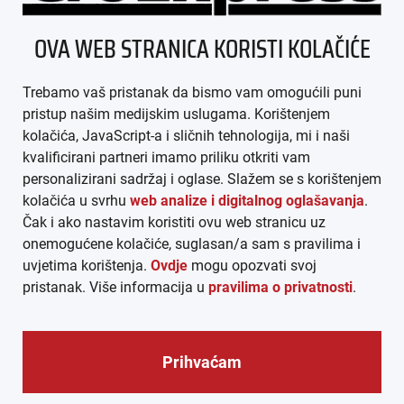
ÜBER UNS
OVA WEB STRANICA KORISTI KOLAČIĆE
IMPRESSUM
Trebamo vaš pristanak da bismo vam omogućili puni
AGB
pristup našim medijskim uslugama. Korištenjem
kolačića, JavaScript-a i sličnih tehnologija, mi i naši
DATENSCHUTZ
kvalificirani partneri imamo priliku otkriti vam
personalizirani sadržaj i oglase. Slažem se s korištenjem
MEDIADATEN
kolačića u svrhu
web analize i digitalnog oglašavanja
.
Čak i ako nastavim koristiti ovu web stranicu uz
ARHIVA (PDF)
onemogućene kolačiće, suglasan/a sam s pravilima i
uvjetima korištenja.
Ovdje
mogu opozvati svoj
pristanak. Više informacija u
pravilima o privatnosti
.
Prihvaćam