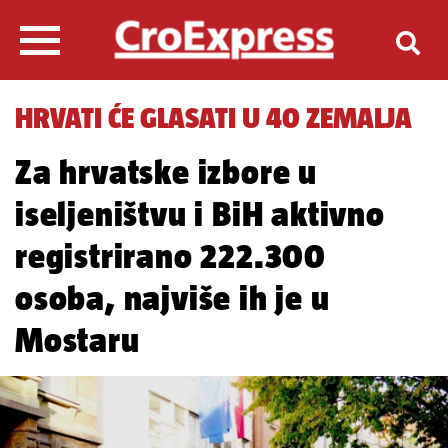
HRVATI ĆE GLASATI U 40 ZEMALJA
Za hrvatske izbore u
iseljeništvu i BiH aktivno
registrirano 222.300
osoba, najviše ih je u
Mostaru