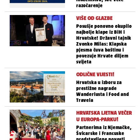
razočarenje
VIŠE OD GLAZBE
Posušje ponovno okupilo
najbolje klape iz BiH i
Hrvatske! Državni tajnik
Zvonko Milas: Klapska
pjesma čuva baštinu i
povezuje Hrvate diljem
svijeta
ODLIČNE VIJESTI!
Hrvatska u izboru za
prestižne nagrade
Wanderlusta i Food and
Travela
HRVATSKA LJETNA VEČER
U EUROPA-PARKU!
Partnerima iz Njemačke,
Švicarske i Francuske
predstavljene novosti