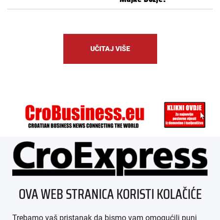
UČITAJ VIŠE
ÜBER UNS
OVA WEB STRANICA KORISTI KOLAČIĆE
IMPRESSUM
Trebamo vaš pristanak da bismo vam omogućili puni