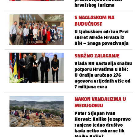
hrvatskog turizma
S NAGLASKOM NA
BUDUĆNOST
U Ljubuškom održan Prvi
susret Mreže Hrvata iz
BiH – Snaga povezivanja
SNAŽNO ZALAGANJE
Vlada RH nastavlja snažnu
potporu Hrvatima u BiH:
U Orašju uručeno 276
ugovora vrijednih više od
7 milijuna eura
NAKON VANDALIZMA U
MEĐUGORJU
Pater Stjepan Ivan
Horvat: Koliko je zapravo
ranjeno jedno društvo
kada netko oskvrne lik
Majke Božje?