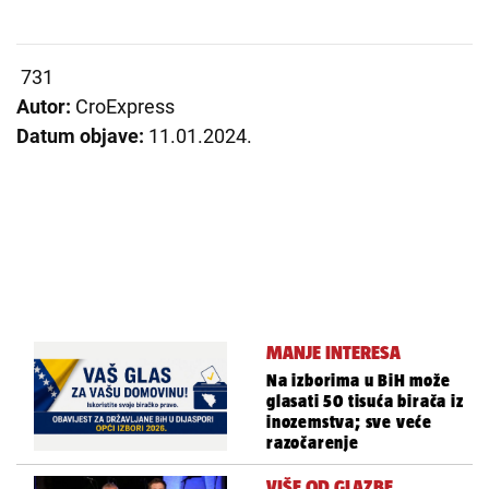
731
Autor:
CroExpress
Datum objave:
11.01.2024.
MANJE INTERESA
Na izborima u BiH može
glasati 50 tisuća birača iz
inozemstva; sve veće
razočarenje
VIŠE OD GLAZBE