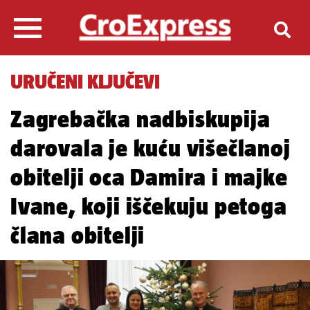
URUČENI KLJUČEVI
Zagrebačka nadbiskupija
darovala je kuću višečlanoj
obitelji oca Damira i majke
Ivane, koji iščekuju petoga
člana obitelji