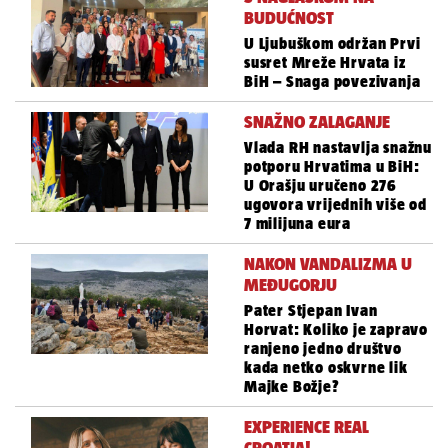
BUDUĆNOST
U Ljubuškom održan Prvi
susret Mreže Hrvata iz
BiH – Snaga povezivanja
SNAŽNO ZALAGANJE
Vlada RH nastavlja snažnu
potporu Hrvatima u BiH:
U Orašju uručeno 276
ugovora vrijednih više od
7 milijuna eura
NAKON VANDALIZMA U
MEĐUGORJU
Pater Stjepan Ivan
Horvat: Koliko je zapravo
ranjeno jedno društvo
kada netko oskvrne lik
Majke Božje?
EXPERIENCE REAL