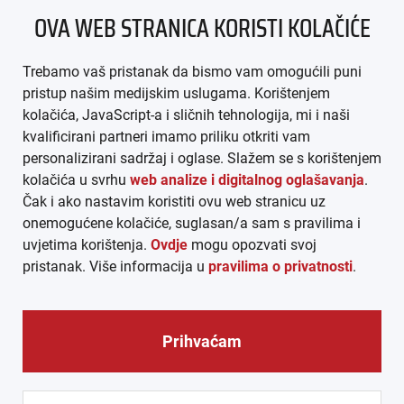
OVA WEB STRANICA KORISTI KOLAČIĆE
IMPRESSUM
Trebamo vaš pristanak da bismo vam omogućili puni
AGB
pristup našim medijskim uslugama. Korištenjem
kolačića, JavaScript-a i sličnih tehnologija, mi i naši
DATENSCHUTZ
kvalificirani partneri imamo priliku otkriti vam
personalizirani sadržaj i oglase. Slažem se s korištenjem
MEDIADATEN
kolačića u svrhu
web analize i digitalnog oglašavanja
.
Čak i ako nastavim koristiti ovu web stranicu uz
ARHIVA (PDF)
onemogućene kolačiće, suglasan/a sam s pravilima i
uvjetima korištenja.
Ovdje
mogu opozvati svoj
pristanak. Više informacija u
pravilima o privatnosti
.
Prihvaćam
© CROEXPRESS │ INFORMATIVNI MEDIJ HRVATA IZVAN