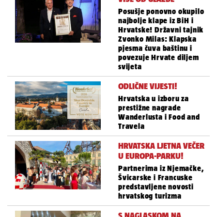
Posušje ponovno okupilo
najbolje klape iz BiH i
Hrvatske! Državni tajnik
Zvonko Milas: Klapska
pjesma čuva baštinu i
povezuje Hrvate diljem
svijeta
ODLIČNE VIJESTI!
Hrvatska u izboru za
prestižne nagrade
Wanderlusta i Food and
Travela
HRVATSKA LJETNA VEČER
U EUROPA-PARKU!
Partnerima iz Njemačke,
Švicarske i Francuske
predstavljene novosti
hrvatskog turizma
S NAGLASKOM NA