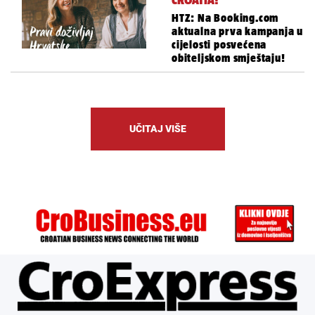
CROATIA!
HTZ: Na Booking.com
aktualna prva kampanja u
cijelosti posvećena
obiteljskom smještaju!
UČITAJ VIŠE
ÜBER UNS