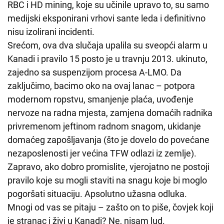
RBC i HD mining, koje su učinile upravo to, su samo
medijski eksponirani vrhovi sante leda i definitivno
nisu izolirani incidenti.
Srećom, ova dva slučaja upalila su sveopći alarm u
Kanadi i pravilo 15 posto je u travnju 2013. ukinuto,
zajedno sa suspenzijom procesa A-LMO. Da
zaključimo, bacimo oko na ovaj lanac – potpora
modernom ropstvu, smanjenje plaća, uvođenje
nervoze na radna mjesta, zamjena domaćih radnika
privremenom jeftinom radnom snagom, ukidanje
domaćeg zapošljavanja (što je dovelo do povećane
nezaposlenosti jer većina TFW odlazi iz zemlje).
Zapravo, ako dobro promislite, vjerojatno ne postoji
pravilo koje su mogli staviti na snagu koje bi moglo
pogoršati situaciju. Apsolutno užasna odluka.
Mnogi od vas se pitaju – zašto on to piše, čovjek koji
je stranac i živi u Kanadi? Ne, nisam lud.