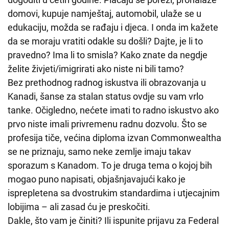
domovi, kupuje namještaj, automobil, ulaže se u
edukaciju, možda se rađaju i djeca. I onda im kažete
da se moraju vratiti odakle su došli? Dajte, je li to
pravedno? Ima li to smisla? Kako znate da negdje
želite živjeti/imigrirati ako niste ni bili tamo?
Bez prethodnog radnog iskustva ili obrazovanja u
Kanadi, šanse za stalan status ovdje su vam vrlo
tanke. Očigledno, nećete imati to radno iskustvo ako
prvo niste imali privremenu radnu dozvolu. Što se
profesija tiče, većina diploma izvan Commonwealtha
se ne priznaju, samo neke zemlje imaju takav
sporazum s Kanadom. To je druga tema o kojoj bih
mogao puno napisati, objašnjavajući kako je
isprepletena sa dvostrukim standardima i utjecajnim
lobijima – ali zasad ću je preskočiti.
Dakle, što vam je činiti? Ili ispunite prijavu za Federal