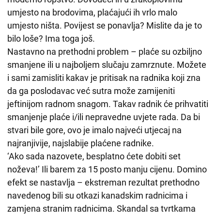
umjesto na brodovima, plaćajući ih vrlo malo
umjesto ništa. Povijest se ponavlja? Mislite da je to
bilo loše? Ima toga još.
Nastavno na prethodni problem – plaće su ozbiljno
smanjene ili u najboljem slučaju zamrznute. Možete
i sami zamisliti kakav je pritisak na radnika koji zna
da ga poslodavac već sutra može zamijeniti
jeftinijom radnom snagom. Takav radnik će prihvatiti
smanjenje plaće i/ili nepravedne uvjete rada. Da bi
stvari bile gore, ovo je imalo najveći utjecaj na
najranjivije, najslabije plaćene radnike.
‘Ako sada nazovete, besplatno ćete dobiti set
noževa!’ Ili barem za 15 posto manju cijenu. Domino
efekt se nastavlja – ekstreman rezultat prethodno
navedenog bili su otkazi kanadskim radnicima i
zamjena stranim radnicima. Skandal sa tvrtkama