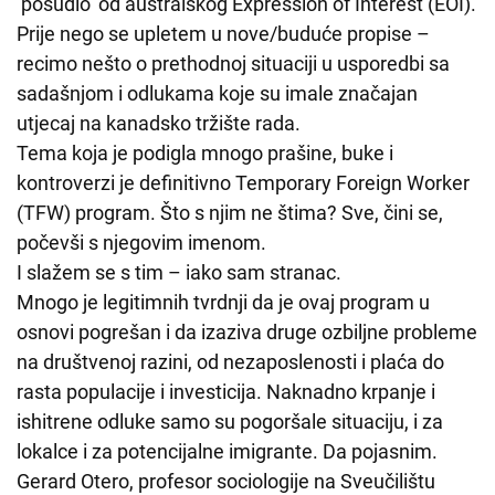
‘posudio’ od australskog Expression of Interest (EOI).
Prije nego se upletem u nove/buduće propise –
recimo nešto o prethodnoj situaciji u usporedbi sa
sadašnjom i odlukama koje su imale značajan
utjecaj na kanadsko tržište rada.
Tema koja je podigla mnogo prašine, buke i
kontroverzi je definitivno Temporary Foreign Worker
(TFW) program. Što s njim ne štima? Sve, čini se,
počevši s njegovim imenom.
I slažem se s tim – iako sam stranac.
Mnogo je legitimnih tvrdnji da je ovaj program u
osnovi pogrešan i da izaziva druge ozbiljne probleme
na društvenoj razini, od nezaposlenosti i plaća do
rasta populacije i investicija. Naknadno krpanje i
ishitrene odluke samo su pogoršale situaciju, i za
lokalce i za potencijalne imigrante. Da pojasnim.
Gerard Otero, profesor sociologije na Sveučilištu