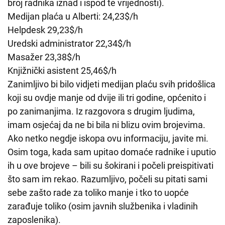
broj radnika iznad i ispod te vrijednosti).
Medijan plaća u Alberti: 24,23$/h
Helpdesk 29,23$/h
Uredski administrator 22,34$/h
Masažer 23,38$/h
Knjižnički asistent 25,46$/h
Zanimljivo bi bilo vidjeti medijan plaću svih pridošlica
koji su ovdje manje od dvije ili tri godine, općenito i
po zanimanjima. Iz razgovora s drugim ljudima,
imam osjećaj da ne bi bila ni blizu ovim brojevima.
Ako netko negdje iskopa ovu informaciju, javite mi.
Osim toga, kada sam upitao domaće radnike i uputio
ih u ove brojeve – bili su šokirani i počeli preispitivati
što sam im rekao. Razumljivo, počeli su pitati sami
sebe zašto rade za toliko manje i tko to uopće
zarađuje toliko (osim javnih službenika i vladinih
zaposlenika).