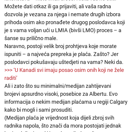
Možete dati otkaz ili ga prijaviti, ali vaša radna
dozvola je vezana za njega i nemate drugih izbora
prihoda osim ako pronađete drugog poslodavca koji
je s vama voljan ući u LMIA (bivši LMO) proces – a
šanse su prilično male.
Naravno, postoji velik broj prohtjeva koje morate
ispuniti – a najveća prepreka je plaća. Zašto? Jer
poslodavci pokušavaju uštedjeti na vama? Neki da.
>>> ‘U Kanadi svi imaju posao osim onih koji ne žele
raditi’
Ali i zato što su minimalni/medijan zahtijevani
brojevi apsurdno visoki, posebice za Albertu. Evo
informacija o nekim medijan plaćama u regiji Calgary
kako bi mogli i sami prosuditi.
(Medijan plaća je vrijednost koja dijeli zbroj svih
radnika napola, što znači da mora postojati jednak