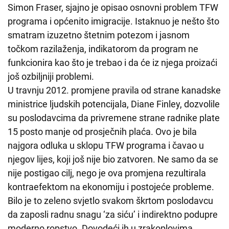
Simon Fraser, sjajno je opisao osnovni problem TFW
programa i općenito imigracije. Istaknuo je nešto što
smatram izuzetno štetnim potezom i jasnom
točkom razilaženja, indikatorom da program ne
funkcionira kao što je trebao i da će iz njega proizaći
još ozbiljniji problemi.
U travnju 2012. promjene pravila od strane kanadske
ministrice ljudskih potencijala, Diane Finley, dozvolile
su poslodavcima da privremene strane radnike plate
15 posto manje od prosječnih plaća. Ovo je bila
najgora odluka u sklopu TFW programa i čavao u
njegov lijes, koji još nije bio zatvoren. Ne samo da se
nije postigao cilj, nego je ova promjena rezultirala
kontraefektom na ekonomiju i postojeće probleme.
Bilo je to zeleno svjetlo svakom škrtom poslodavcu
da zaposli radnu snagu ‘za siću’ i indirektno podupre
moderno ropstvo. Dovodeći ih u zrakoplovima