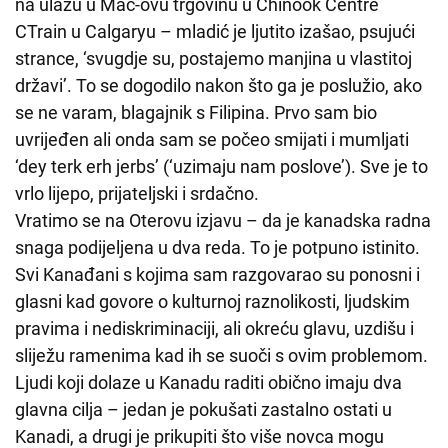
na ulazu u Mac-ovu trgovinu u Chinook Centre
CTrain u Calgaryu – mladić je ljutito izašao, psujući
strance, ‘svugdje su, postajemo manjina u vlastitoj
državi’. To se dogodilo nakon što ga je poslužio, ako
se ne varam, blagajnik s Filipina. Prvo sam bio
uvrijeđen ali onda sam se počeo smijati i mumljati
‘dey terk erh jerbs’ (‘uzimaju nam poslove’). Sve je to
vrlo lijepo, prijateljski i srdačno.
Vratimo se na Oterovu izjavu – da je kanadska radna
snaga podijeljena u dva reda. To je potpuno istinito.
Svi Kanađani s kojima sam razgovarao su ponosni i
glasni kad govore o kulturnoj raznolikosti, ljudskim
pravima i nediskriminaciji, ali okreću glavu, uzdišu i
sliježu ramenima kad ih se suoči s ovim problemom.
Ljudi koji dolaze u Kanadu raditi obično imaju dva
glavna cilja – jedan je pokušati zastalno ostati u
Kanadi, a drugi je prikupiti što više novca mogu