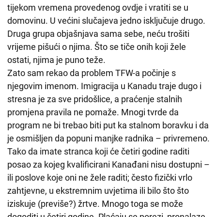
tijekom vremena provedenog ovdje i vratiti se u
domovinu. U većini slučajeva jedno isključuje drugo.
Druga grupa objašnjava sama sebe, neću trošiti
vrijeme pišući o njima. Što se tiče onih koji žele
ostati, njima je puno teže.
Zato sam rekao da problem TFW-a počinje s
njegovim imenom. Imigracija u Kanadu traje dugo i
stresna je za sve pridošlice, a praćenje stalnih
promjena pravila ne pomaže. Mnogi tvrde da
program ne bi trebao biti put ka stalnom boravku i da
je osmišljen da popuni manjke radnika – privremeno.
Tako da imate stranca koji će četiri godine raditi
posao za kojeg kvalificirani Kanađani nisu dostupni –
ili poslove koje oni ne žele raditi; često fizički vrlo
zahtjevne, u ekstremnim uvjetima ili bilo što što
iziskuje (previše?) žrtve. Mnogo toga se može
dogoditi u četiri godine. Plaćaju se porezi, pronalaze