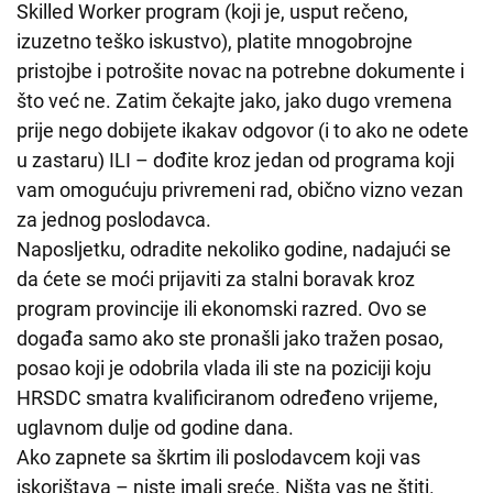
Skilled Worker program (koji je, usput rečeno,
izuzetno teško iskustvo), platite mnogobrojne
pristojbe i potrošite novac na potrebne dokumente i
što već ne. Zatim čekajte jako, jako dugo vremena
prije nego dobijete ikakav odgovor (i to ako ne odete
u zastaru) ILI – dođite kroz jedan od programa koji
vam omogućuju privremeni rad, obično vizno vezan
za jednog poslodavca.
Naposljetku, odradite nekoliko godine, nadajući se
da ćete se moći prijaviti za stalni boravak kroz
program provincije ili ekonomski razred. Ovo se
događa samo ako ste pronašli jako tražen posao,
posao koji je odobrila vlada ili ste na poziciji koju
HRSDC smatra kvalificiranom određeno vrijeme,
uglavnom dulje od godine dana.
Ako zapnete sa škrtim ili poslodavcem koji vas
iskorištava – niste imali sreće. Ništa vas ne štiti.