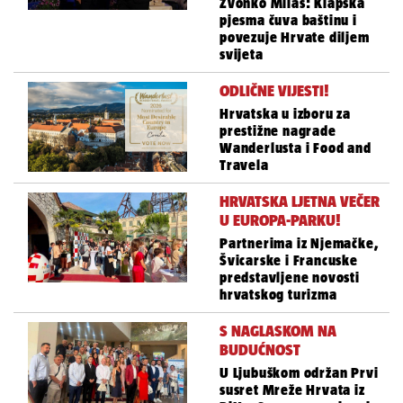
Zvonko Milas: Klapska
pjesma čuva baštinu i
povezuje Hrvate diljem
svijeta
ODLIČNE VIJESTI!
Hrvatska u izboru za
prestižne nagrade
Wanderlusta i Food and
Travela
HRVATSKA LJETNA VEČER
U EUROPA-PARKU!
Partnerima iz Njemačke,
Švicarske i Francuske
predstavljene novosti
hrvatskog turizma
S NAGLASKOM NA
BUDUĆNOST
U Ljubuškom održan Prvi
susret Mreže Hrvata iz