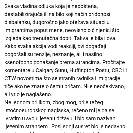
Svaka vladina odluka koja je nepoštena,
destabilizirajuća ili na bilo koji način pridonosi
disbalansu, dugoročno jako otežava situaciju
imigrantima poput mene, neovisno o činjenici što
izgleda kao trenutačna dobit. Takva je bila i ova.
Kako svaka akcija vodi reakciji, ovi događaji
pogoršali su tenzije, neznanje, ali i nasilno i
ksenofobno ponašanje prema strancima. Pročitajte
komentare u Calgary Sunu, Huffington Postu, CBC ili
CTW novostima što se stranih radnika i imigracije
tiče ako ne znate o čemu pričam. Nije neočekivano,
ali vrlo je naglašeno.
Ne jednom prilikom, zbog mog, prije težeg
istočnoeuropskog naglaska, rečeno mi je da se
‘vratim u svoju je*enu državu’ i bio sam nazivan
‘je*enim strancem’. Posljednji susret bio je nedavno