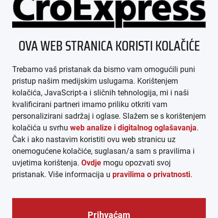
ÜBER UNS
OVA WEB STRANICA KORISTI KOLAČIĆE
IMPRESSUM
Trebamo vaš pristanak da bismo vam omogućili puni
AGB
pristup našim medijskim uslugama. Korištenjem
kolačića, JavaScript-a i sličnih tehnologija, mi i naši
DATENSCHUTZ
kvalificirani partneri imamo priliku otkriti vam
personalizirani sadržaj i oglase. Slažem se s korištenjem
MEDIADATEN
kolačića u svrhu
web analize i digitalnog oglašavanja
.
Čak i ako nastavim koristiti ovu web stranicu uz
ARHIVA (PDF)
onemogućene kolačiće, suglasan/a sam s pravilima i
uvjetima korištenja.
Ovdje
mogu opozvati svoj
pristanak. Više informacija u
pravilima o privatnosti
.
Prihvaćam