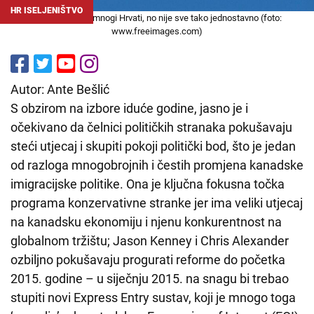
HR ISELJENIŠTVO
Kanadi streme mnogi Hrvati, no nije sve tako jednostavno (foto:
www.freeimages.com)
Autor: Ante Bešlić
S obzirom na izbore iduće godine, jasno je i
očekivano da čelnici političkih stranaka pokušavaju
steći utjecaj i skupiti pokoji politički bod, što je jedan
od razloga mnogobrojnih i čestih promjena kanadske
imigracijske politike. Ona je ključna fokusna točka
programa konzervativne stranke jer ima veliki utjecaj
na kanadsku ekonomiju i njenu konkurentnost na
globalnom tržištu; Jason Kenney i Chris Alexander
ozbiljno pokušavaju progurati reforme do početka
2015. godine – u siječnju 2015. na snagu bi trebao
stupiti novi Express Entry sustav, koji je mnogo toga