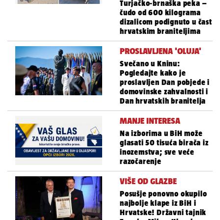
Turjačko-brnaška peka –
čudo od 600 kilograma
dizalicom podignuto u čast
hrvatskim braniteljima
PROSLAVLJENA 'OLUJA'
Svečano u Kninu:
Pogledajte kako je
proslavljen Dan pobjede i
domovinske zahvalnosti i
Dan hrvatskih branitelja
MANJE INTERESA
Na izborima u BiH može
glasati 50 tisuća birača iz
inozemstva; sve veće
razočarenje
VIŠE OD GLAZBE
Posušje ponovno okupilo
najbolje klape iz BiH i
Hrvatske! Državni tajnik