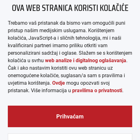
OVA WEB STRANICA KORISTI KOLAČIĆE
IMPRESSUM
Trebamo vaš pristanak da bismo vam omogućili puni
AGB
pristup našim medijskim uslugama. Korištenjem
kolačića, JavaScript-a i sličnih tehnologija, mi i naši
DATENSCHUTZ
kvalificirani partneri imamo priliku otkriti vam
personalizirani sadržaj i oglase. Slažem se s korištenjem
MEDIADATEN
kolačića u svrhu
web analize i digitalnog oglašavanja
.
Čak i ako nastavim koristiti ovu web stranicu uz
ARHIVA (PDF)
onemogućene kolačiće, suglasan/a sam s pravilima i
uvjetima korištenja.
Ovdje
mogu opozvati svoj
pristanak. Više informacija u
pravilima o privatnosti
.
Prihvaćam
© CROEXPRESS │ INFORMATIVNI MEDIJ HRVATA IZVAN