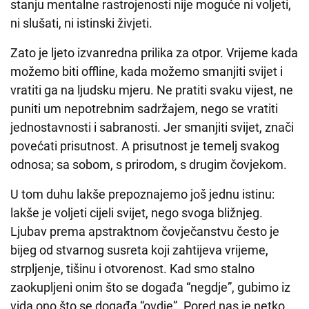
stanju mentalne rastrojenosti nije moguće ni voljeti,
ni slušati, ni istinski živjeti.
Zato je ljeto izvanredna prilika za otpor. Vrijeme kada
možemo biti offline, kada možemo smanjiti svijet i
vratiti ga na ljudsku mjeru. Ne pratiti svaku vijest, ne
puniti um nepotrebnim sadržajem, nego se vratiti
jednostavnosti i sabranosti. Jer smanjiti svijet, znači
povećati prisutnost. A prisutnost je temelj svakog
odnosa; sa sobom, s prirodom, s drugim čovjekom.
U tom duhu lakše prepoznajemo još jednu istinu:
lakše je voljeti cijeli svijet, nego svoga bližnjeg.
Ljubav prema apstraktnom čovječanstvu često je
bijeg od stvarnog susreta koji zahtijeva vrijeme,
strpljenje, tišinu i otvorenost. Kad smo stalno
zaokupljeni onim što se događa “negdje”, gubimo iz
vida ono što se događa “ovdje”. Pored nas je netko