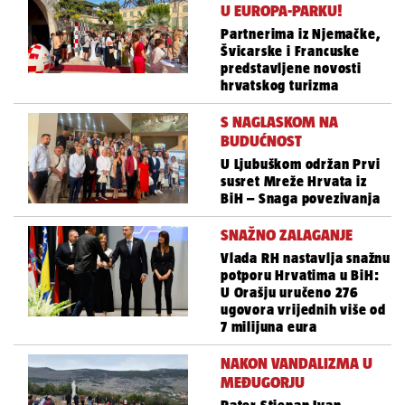
U EUROPA-PARKU!
Partnerima iz Njemačke,
Švicarske i Francuske
predstavljene novosti
hrvatskog turizma
S NAGLASKOM NA
BUDUĆNOST
U Ljubuškom održan Prvi
susret Mreže Hrvata iz
BiH – Snaga povezivanja
SNAŽNO ZALAGANJE
Vlada RH nastavlja snažnu
potporu Hrvatima u BiH:
U Orašju uručeno 276
ugovora vrijednih više od
7 milijuna eura
NAKON VANDALIZMA U
MEĐUGORJU