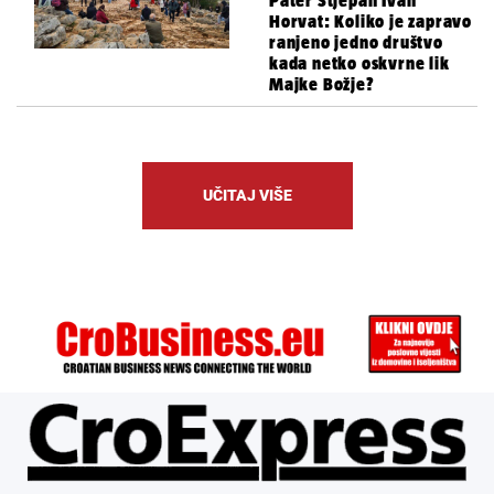
Pater Stjepan Ivan
Horvat: Koliko je zapravo
ranjeno jedno društvo
kada netko oskvrne lik
Majke Božje?
UČITAJ VIŠE
ÜBER UNS