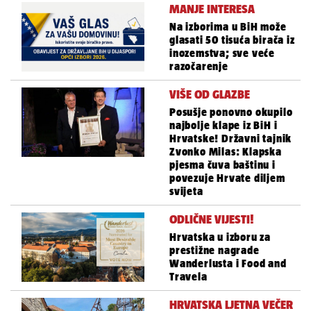
MANJE INTERESA
Na izborima u BiH može
glasati 50 tisuća birača iz
inozemstva; sve veće
razočarenje
VIŠE OD GLAZBE
Posušje ponovno okupilo
najbolje klape iz BiH i
Hrvatske! Državni tajnik
Zvonko Milas: Klapska
pjesma čuva baštinu i
povezuje Hrvate diljem
svijeta
ODLIČNE VIJESTI!
Hrvatska u izboru za
prestižne nagrade
Wanderlusta i Food and
Travela
HRVATSKA LJETNA VEČER