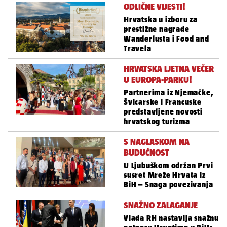
ODLIČNE VIJESTI!
Hrvatska u izboru za
prestižne nagrade
Wanderlusta i Food and
Travela
HRVATSKA LJETNA VEČER
U EUROPA-PARKU!
Partnerima iz Njemačke,
Švicarske i Francuske
predstavljene novosti
hrvatskog turizma
S NAGLASKOM NA
BUDUĆNOST
U Ljubuškom održan Prvi
susret Mreže Hrvata iz
BiH – Snaga povezivanja
SNAŽNO ZALAGANJE
Vlada RH nastavlja snažnu