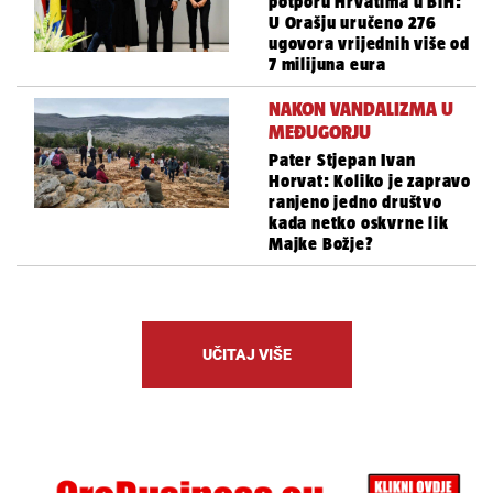
potporu Hrvatima u BiH:
U Orašju uručeno 276
ugovora vrijednih više od
7 milijuna eura
NAKON VANDALIZMA U
MEĐUGORJU
Pater Stjepan Ivan
Horvat: Koliko je zapravo
ranjeno jedno društvo
kada netko oskvrne lik
Majke Božje?
UČITAJ VIŠE