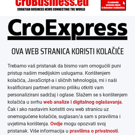
ÜBER UNS
OVA WEB STRANICA KORISTI KOLAČIĆE
IMPRESSUM
Trebamo vaš pristanak da bismo vam omogućili puni
AGB
pristup našim medijskim uslugama. Korištenjem
kolačića, JavaScript-a i sličnih tehnologija, mi i naši
DATENSCHUTZ
kvalificirani partneri imamo priliku otkriti vam
personalizirani sadržaj i oglase. Slažem se s korištenjem
MEDIADATEN
kolačića u svrhu
web analize i digitalnog oglašavanja
.
Čak i ako nastavim koristiti ovu web stranicu uz
ARHIVA (PDF)
onemogućene kolačiće, suglasan/a sam s pravilima i
uvjetima korištenja.
Ovdje
mogu opozvati svoj
pristanak. Više informacija u
pravilima o privatnosti
.