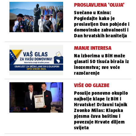
PROSLAVLJENA 'OLUJA'
Svečano u Kninu:
Pogledajte kako je
proslavljen Dan pobjede i
domovinske zahvalnosti i
Dan hrvatskih branitelja
MANJE INTERESA
Na izborima u BiH može
glasati 50 tisuća birača iz
inozemstva; sve veće
razočarenje
VIŠE OD GLAZBE
Posušje ponovno okupilo
najbolje klape iz BiH i
Hrvatske! Državni tajnik
Zvonko Milas: Klapska
pjesma čuva baštinu i
povezuje Hrvate diljem
svijeta