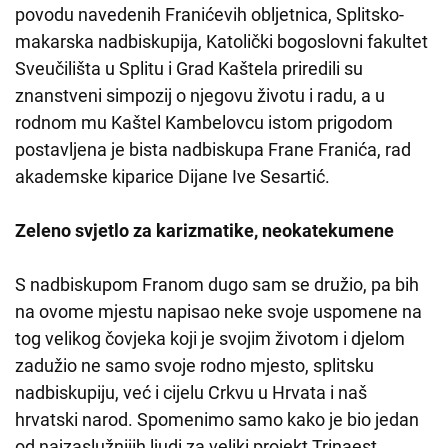
povodu navedenih Franićevih obljetnica, Splitsko-
makarska nadbiskupija, Katolički bogoslovni fakultet
Sveučilišta u Splitu i Grad Kaštela priredili su
znanstveni simpozij o njegovu životu i radu, a u
rodnom mu Kaštel Kambelovcu istom prigodom
postavljena je bista nadbiskupa Frane Franića, rad
akademske kiparice Dijane Ive Sesartić.
Zeleno svjetlo za karizmatike, neokatekumene
S nadbiskupom Franom dugo sam se družio, pa bih
na ovome mjestu napisao neke svoje uspomene na
tog velikog čovjeka koji je svojim životom i djelom
zadužio ne samo svoje rodno mjesto, splitsku
nadbiskupiju, već i cijelu Crkvu u Hrvata i naš
hrvatski narod. Spomenimo samo kako je bio jedan
od najzaslužnijih ljudi za veliki projekt Trinaest