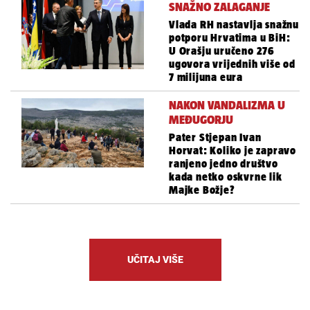
SNAŽNO ZALAGANJE
Vlada RH nastavlja snažnu
potporu Hrvatima u BiH:
U Orašju uručeno 276
ugovora vrijednih više od
7 milijuna eura
NAKON VANDALIZMA U
MEĐUGORJU
Pater Stjepan Ivan
Horvat: Koliko je zapravo
ranjeno jedno društvo
kada netko oskvrne lik
Majke Božje?
UČITAJ VIŠE