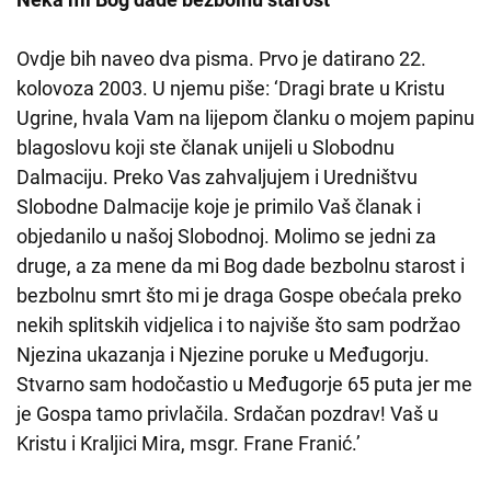
Ovdje bih naveo dva pisma. Prvo je datirano 22.
kolovoza 2003. U njemu piše: ‘Dragi brate u Kristu
Ugrine, hvala Vam na lijepom članku o mojem papinu
blagoslovu koji ste članak unijeli u Slobodnu
Dalmaciju. Preko Vas zahvaljujem i Uredništvu
Slobodne Dalmacije koje je primilo Vaš članak i
objedanilo u našoj Slobodnoj. Molimo se jedni za
druge, a za mene da mi Bog dade bezbolnu starost i
bezbolnu smrt što mi je draga Gospe obećala preko
nekih splitskih vidjelica i to najviše što sam podržao
Njezina ukazanja i Njezine poruke u Međugorju.
Stvarno sam hodočastio u Međugorje 65 puta jer me
je Gospa tamo privlačila. Srdačan pozdrav! Vaš u
Kristu i Kraljici Mira, msgr. Frane Franić.’