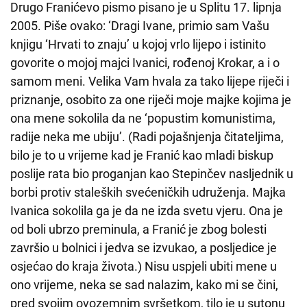
Drugo Franićevo pismo pisano je u Splitu 17. lipnja
2005. Piše ovako: ‘Dragi Ivane, primio sam Vašu
knjigu ‘Hrvati to znaju’ u kojoj vrlo lijepo i istinito
govorite o mojoj majci Ivanici, rođenoj Krokar, a i o
samom meni. Velika Vam hvala za tako lijepe riječi i
priznanje, osobito za one riječi moje majke kojima je
ona mene sokolila da ne ‘popustim komunistima,
radije neka me ubiju’. (Radi pojašnjenja čitateljima,
bilo je to u vrijeme kad je Franić kao mladi biskup
poslije rata bio proganjan kao Stepinčev nasljednik u
borbi protiv staleških svećeničkih udruženja. Majka
Ivanica sokolila ga je da ne izda svetu vjeru. Ona je
od boli ubrzo preminula, a Franić je zbog bolesti
završio u bolnici i jedva se izvukao, a posljedice je
osjećao do kraja života.) Nisu uspjeli ubiti mene u
ono vrijeme, neka se sad nalazim, kako mi se čini,
pred svojim ovozemnim svršetkom, tilo je u sutonu