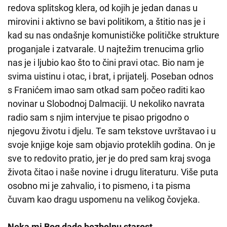
redova splitskog klera, od kojih je jedan danas u
mirovini i aktivno se bavi politikom, a štitio nas je i
kad su nas ondašnje komunističke političke strukture
proganjale i zatvarale. U najtežim trenucima grlio
nas je i ljubio kao što to čini pravi otac. Bio nam je
svima uistinu i otac, i brat, i prijatelj. Poseban odnos
s Franićem imao sam otkad sam počeo raditi kao
novinar u Slobodnoj Dalmaciji. U nekoliko navrata
radio sam s njim intervjue te pisao prigodno o
njegovu životu i djelu. Te sam tekstove uvrštavao i u
svoje knjige koje sam objavio proteklih godina. On je
sve to redovito pratio, jer je do pred sam kraj svoga
života čitao i naše novine i drugu literaturu. Više puta
osobno mi je zahvalio, i to pismeno, i ta pisma
čuvam kao dragu uspomenu na velikog čovjeka.
Neka mi Bog dade bezbolnu starost