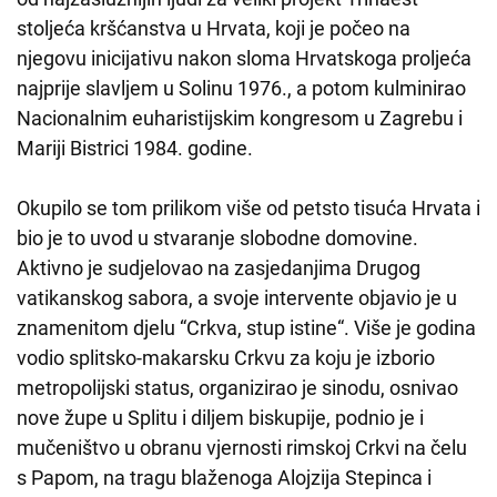
stoljeća kršćanstva u Hrvata, koji je počeo na
njegovu inicijativu nakon sloma Hrvatskoga proljeća
najprije slavljem u Solinu 1976., a potom kulminirao
Nacionalnim euharistijskim kongresom u Zagrebu i
Mariji Bistrici 1984. godine.
Okupilo se tom prilikom više od petsto tisuća Hrvata i
bio je to uvod u stvaranje slobodne domovine.
Aktivno je sudjelovao na zasjedanjima Drugog
vatikanskog sabora, a svoje intervente objavio je u
znamenitom djelu “Crkva, stup istine“. Više je godina
vodio splitsko-makarsku Crkvu za koju je izborio
metropolijski status, organizirao je sinodu, osnivao
nove župe u Splitu i diljem biskupije, podnio je i
mučeništvo u obranu vjernosti rimskoj Crkvi na čelu
s Papom, na tragu blaženoga Alojzija Stepinca i