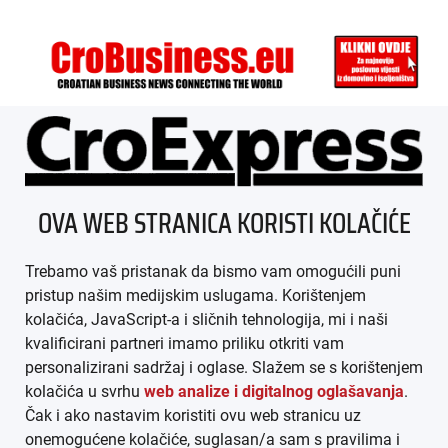
ÜBER UNS
OVA WEB STRANICA KORISTI KOLAČIĆE
IMPRESSUM
Trebamo vaš pristanak da bismo vam omogućili puni
AGB
pristup našim medijskim uslugama. Korištenjem
kolačića, JavaScript-a i sličnih tehnologija, mi i naši
DATENSCHUTZ
kvalificirani partneri imamo priliku otkriti vam
personalizirani sadržaj i oglase. Slažem se s korištenjem
MEDIADATEN
kolačića u svrhu
web analize i digitalnog oglašavanja
.
Čak i ako nastavim koristiti ovu web stranicu uz
ARHIVA (PDF)
onemogućene kolačiće, suglasan/a sam s pravilima i