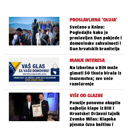
PROSLAVLJENA 'OLUJA'
Svečano u Kninu:
Pogledajte kako je
proslavljen Dan pobjede i
domovinske zahvalnosti i
Dan hrvatskih branitelja
MANJE INTERESA
Na izborima u BiH može
glasati 50 tisuća birača iz
inozemstva; sve veće
razočarenje
VIŠE OD GLAZBE
Posušje ponovno okupilo
najbolje klape iz BiH i
Hrvatske! Državni tajnik
Zvonko Milas: Klapska
pjesma čuva baštinu i