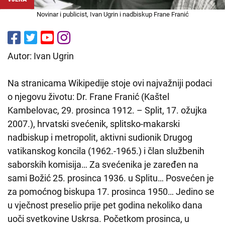
Novinar i publicist, Ivan Ugrin i nadbiskup Frane Franić
Autor: Ivan Ugrin
Na stranicama Wikipedije stoje ovi najvažniji podaci
o njegovu životu: Dr. Frane Franić (Kaštel
Kambelovac, 29. prosinca 1912. – Split, 17. ožujka
2007.), hrvatski svećenik, splitsko-makarski
nadbiskup i metropolit, aktivni sudionik Drugog
vatikanskog koncila (1962.-1965.) i član službenih
saborskih komisija… Za svećenika je zaređen na
sami Božić 25. prosinca 1936. u Splitu… Posvećen je
za pomoćnog biskupa 17. prosinca 1950… Jedino se
u vječnost preselio prije pet godina nekoliko dana
uoči svetkovine Uskrsa. Početkom prosinca, u