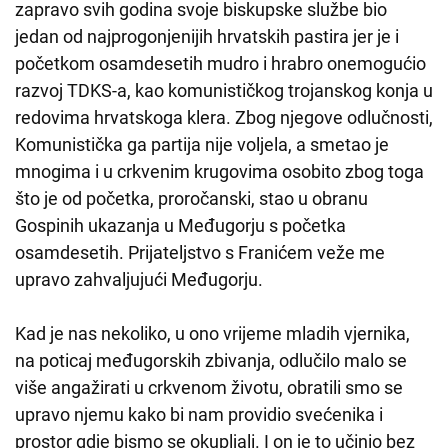
zapravo svih godina svoje biskupske službe bio
jedan od najprogonjenijih hrvatskih pastira jer je i
početkom osamdesetih mudro i hrabro onemogućio
razvoj TDKS-a, kao komunističkog trojanskog konja u
redovima hrvatskoga klera. Zbog njegove odlučnosti,
Komunistička ga partija nije voljela, a smetao je
mnogima i u crkvenim krugovima osobito zbog toga
što je od početka, proročanski, stao u obranu
Gospinih ukazanja u Međugorju s početka
osamdesetih. Prijateljstvo s Franićem veže me
upravo zahvaljujući Međugorju.
Kad je nas nekoliko, u ono vrijeme mladih vjernika,
na poticaj međugorskih zbivanja, odlučilo malo se
više angažirati u crkvenom životu, obratili smo se
upravo njemu kako bi nam providio svećenika i
prostor gdje bismo se okupljali. I on je to učinio bez