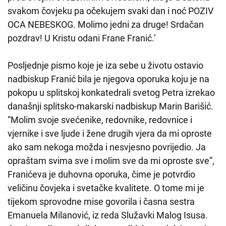
svakom čovjeku pa očekujem svaki dan i noć POZIV
OCA NEBESKOG. Molimo jedni za druge! Srdačan
pozdrav! U Kristu odani Frane Franić.’
Posljednje pismo koje je iza sebe u životu ostavio
nadbiskup Franić bila je njegova oporuka koju je na
pokopu u splitskoj konkatedrali svetog Petra izrekao
današnji splitsko-makarski nadbiskup Marin Barišić.
“Molim svoje svećenike, redovnike, redovnice i
vjernike i sve ljude i žene drugih vjera da mi oproste
ako sam nekoga možda i nesvjesno povrijedio. Ja
opraštam svima sve i molim sve da mi oproste sve”,
Franićeva je duhovna oporuka, čime je potvrdio
veličinu čovjeka i svetačke kvalitete. O tome mi je
tijekom sprovodne mise govorila i časna sestra
Emanuela Milanović, iz reda Služavki Malog Isusa.