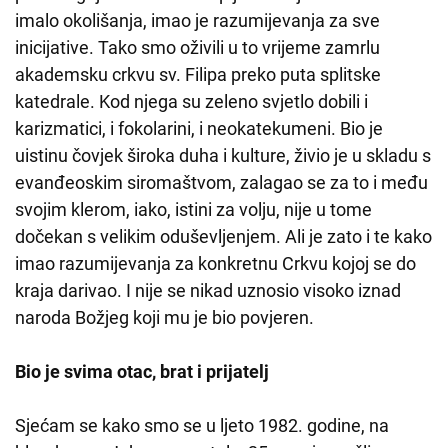
imalo okolišanja, imao je razumijevanja za sve
inicijative. Tako smo oživili u to vrijeme zamrlu
akademsku crkvu sv. Filipa preko puta splitske
katedrale. Kod njega su zeleno svjetlo dobili i
karizmatici, i fokolarini, i neokatekumeni. Bio je
uistinu čovjek široka duha i kulture, živio je u skladu s
evanđeoskim siromaštvom, zalagao se za to i među
svojim klerom, iako, istini za volju, nije u tome
dočekan s velikim oduševljenjem. Ali je zato i te kako
imao razumijevanja za konkretnu Crkvu kojoj se do
kraja darivao. I nije se nikad uznosio visoko iznad
naroda Božjeg koji mu je bio povjeren.
Bio je svima otac, brat i prijatelj
Sjećam se kako smo se u ljeto 1982. godine, na