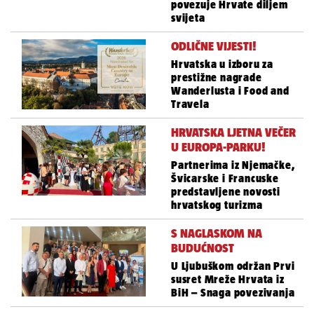
povezuje Hrvate diljem
svijeta
ODLIČNE VIJESTI!
Hrvatska u izboru za
prestižne nagrade
Wanderlusta i Food and
Travela
HRVATSKA LJETNA VEČER
U EUROPA-PARKU!
Partnerima iz Njemačke,
Švicarske i Francuske
predstavljene novosti
hrvatskog turizma
S NAGLASKOM NA
BUDUĆNOST
U Ljubuškom održan Prvi
susret Mreže Hrvata iz
BiH – Snaga povezivanja