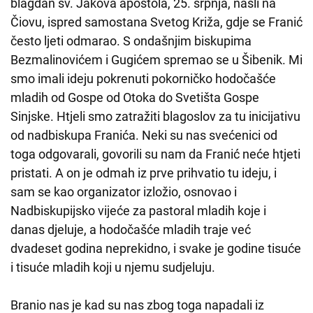
blagdan sv. Jakova apostola, 25. srpnja, našli na
Čiovu, ispred samostana Svetog Križa, gdje se Franić
često ljeti odmarao. S ondašnjim biskupima
Bezmalinovićem i Gugićem spremao se u Šibenik. Mi
smo imali ideju pokrenuti pokorničko hodočašće
mladih od Gospe od Otoka do Svetišta Gospe
Sinjske. Htjeli smo zatražiti blagoslov za tu inicijativu
od nadbiskupa Franića. Neki su nas svećenici od
toga odgovarali, govorili su nam da Franić neće htjeti
pristati. A on je odmah iz prve prihvatio tu ideju, i
sam se kao organizator izložio, osnovao i
Nadbiskupijsko vijeće za pastoral mladih koje i
danas djeluje, a hodočašće mladih traje već
dvadeset godina neprekidno, i svake je godine tisuće
i tisuće mladih koji u njemu sudjeluju.
Branio nas je kad su nas zbog toga napadali iz