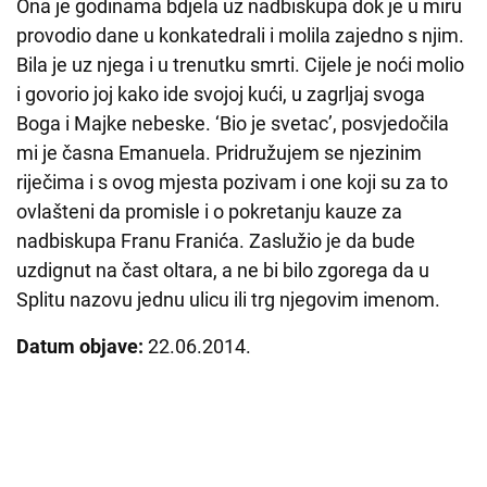
Ona je godinama bdjela uz nadbiskupa dok je u miru
provodio dane u konkatedrali i molila zajedno s njim.
Bila je uz njega i u trenutku smrti. Cijele je noći molio
i govorio joj kako ide svojoj kući, u zagrljaj svoga
Boga i Majke nebeske. ‘Bio je svetac’, posvjedočila
mi je časna Emanuela. Pridružujem se njezinim
riječima i s ovog mjesta pozivam i one koji su za to
ovlašteni da promisle i o pokretanju kauze za
nadbiskupa Franu Franića. Zaslužio je da bude
uzdignut na čast oltara, a ne bi bilo zgorega da u
Splitu nazovu jednu ulicu ili trg njegovim imenom.
Datum objave:
22.06.2014.