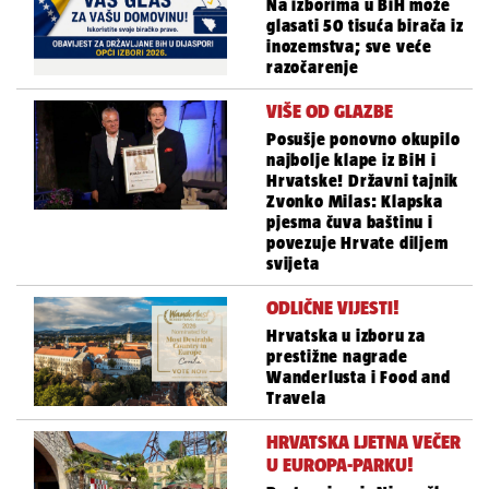
Na izborima u BiH može
glasati 50 tisuća birača iz
inozemstva; sve veće
razočarenje
VIŠE OD GLAZBE
Posušje ponovno okupilo
najbolje klape iz BiH i
Hrvatske! Državni tajnik
Zvonko Milas: Klapska
pjesma čuva baštinu i
povezuje Hrvate diljem
svijeta
ODLIČNE VIJESTI!
Hrvatska u izboru za
prestižne nagrade
Wanderlusta i Food and
Travela
HRVATSKA LJETNA VEČER
U EUROPA-PARKU!