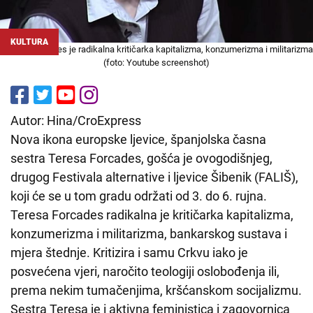
KULTURA
Teresa Forcades je radikalna kritičarka kapitalizma, konzumerizma i militarizma
(foto: Youtube screenshot)
Autor: Hina/CroExpress
Nova ikona europske ljevice, španjolska časna
sestra Teresa Forcades, gošća je ovogodišnjeg,
drugog Festivala alternative i ljevice Šibenik (FALIŠ),
koji će se u tom gradu održati od 3. do 6. rujna.
Teresa Forcades radikalna je kritičarka kapitalizma,
konzumerizma i militarizma, bankarskog sustava i
mjera štednje. Kritizira i samu Crkvu iako je
posvećena vjeri, naročito teologiji oslobođenja ili,
prema nekim tumačenjima, kršćanskom socijalizmu.
Sestra Teresa je i aktivna feministica i zagovornica