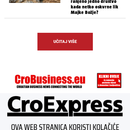
ranjeno jedno društvo
kada netko oskvrne lik
Majke Božje?
UČITAJ VIŠE
ÜBER UNS
OVA WEB STRANICA KORISTI KOLAČIĆE
IMPRESSUM