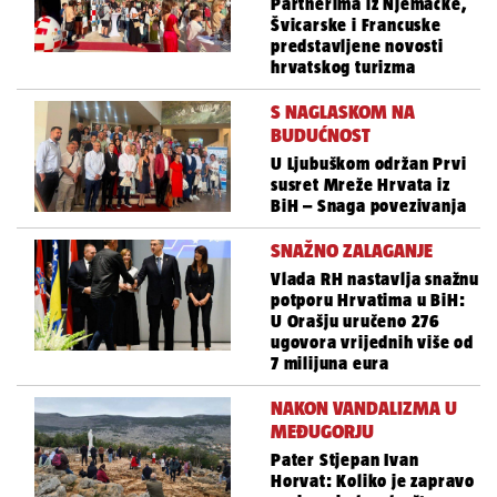
Partnerima iz Njemačke,
Švicarske i Francuske
predstavljene novosti
hrvatskog turizma
S NAGLASKOM NA
BUDUĆNOST
U Ljubuškom održan Prvi
susret Mreže Hrvata iz
BiH – Snaga povezivanja
SNAŽNO ZALAGANJE
Vlada RH nastavlja snažnu
potporu Hrvatima u BiH:
U Orašju uručeno 276
ugovora vrijednih više od
7 milijuna eura
NAKON VANDALIZMA U
MEĐUGORJU
Pater Stjepan Ivan
Horvat: Koliko je zapravo