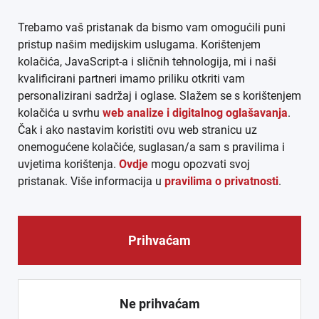
Trebamo vaš pristanak da bismo vam omogućili puni
AGB
pristup našim medijskim uslugama. Korištenjem
kolačića, JavaScript-a i sličnih tehnologija, mi i naši
DATENSCHUTZ
kvalificirani partneri imamo priliku otkriti vam
personalizirani sadržaj i oglase. Slažem se s korištenjem
MEDIADATEN
kolačića u svrhu
web analize i digitalnog oglašavanja
.
Čak i ako nastavim koristiti ovu web stranicu uz
ARHIVA (PDF)
onemogućene kolačiće, suglasan/a sam s pravilima i
uvjetima korištenja.
Ovdje
mogu opozvati svoj
pristanak. Više informacija u
pravilima o privatnosti
.
Prihvaćam
© CROEXPRESS │ INFORMATIVNI MEDIJ HRVATA IZVAN
REPUBLIKE HRVATSKE 2026.
Ne prihvaćam