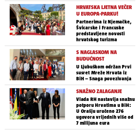
HRVATSKA LJETNA VEČER
U EUROPA-PARKU!
Partnerima iz Njemačke,
Švicarske i Francuske
predstavljene novosti
hrvatskog turizma
S NAGLASKOM NA
BUDUĆNOST
U Ljubuškom održan Prvi
susret Mreže Hrvata iz
BiH – Snaga povezivanja
SNAŽNO ZALAGANJE
Vlada RH nastavlja snažnu
potporu Hrvatima u BiH:
U Orašju uručeno 276
ugovora vrijednih više od
7 milijuna eura