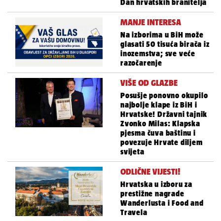
Dan hrvatskih branitelja
MANJE INTERESA
Na izborima u BiH može
glasati 50 tisuća birača iz
inozemstva; sve veće
razočarenje
VIŠE OD GLAZBE
Posušje ponovno okupilo
najbolje klape iz BiH i
Hrvatske! Državni tajnik
Zvonko Milas: Klapska
pjesma čuva baštinu i
povezuje Hrvate diljem
svijeta
ODLIČNE VIJESTI!
Hrvatska u izboru za
prestižne nagrade
Wanderlusta i Food and
Travela