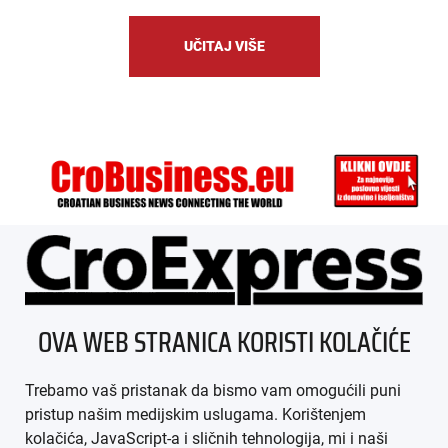
UČITAJ VIŠE
ÜBER UNS
OVA WEB STRANICA KORISTI KOLAČIĆE
IMPRESSUM
Trebamo vaš pristanak da bismo vam omogućili puni
AGB
pristup našim medijskim uslugama. Korištenjem
kolačića, JavaScript-a i sličnih tehnologija, mi i naši
DATENSCHUTZ