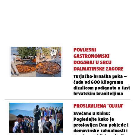
POVIJESNI
GASTRONOMSKI
DOGAĐAJ U SRCU
DALMATINSKE ZAGORE
Turjačko-brnaška peka –
čudo od 600 kilograma
dizalicom podignuto u čast
hrvatskim braniteljima
PROSLAVLJENA 'OLUJA'
Svečano u Kninu:
Pogledajte kako je
proslavljen Dan pobjede i
domovinske zahvalnosti i