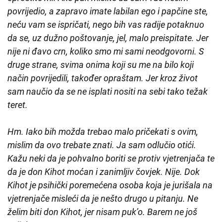
povrijedio, a zapravo imate labilan ego i papčine ste,
neću vam se ispričati, nego bih vas radije potaknuo
da se, uz dužno poštovanje, jel, malo preispitate. Jer
nije ni đavo crn, koliko smo mi sami neodgovorni. S
druge strane, svima onima koji su me na bilo koji
način povrijedili, također opraštam. Jer kroz život
sam naučio da se ne isplati nositi na sebi tako težak
teret.
Hm. Iako bih možda trebao malo pričekati s ovim,
mislim da ovo trebate znati. Ja sam odlučio otići.
Kažu neki da je pohvalno boriti se protiv vjetrenjača te
da je don Kihot moćan i zanimljiv čovjek. Nije. Dok
Kihot je psihički poremećena osoba koja je jurišala na
vjetrenjače misleći da je nešto drugo u pitanju. Ne
želim biti don Kihot, jer nisam puk’o. Barem ne još