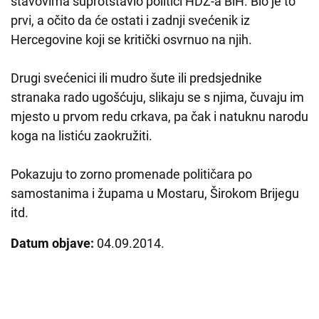
stavovima suprotstavio politici HDZ-a BiH. Bio je to
prvi, a očito da će ostati i zadnji svećenik iz
Hercegovine koji se kritički osvrnuo na njih.
Drugi svećenici ili mudro šute ili predsjednike
stranaka rado ugošćuju, slikaju se s njima, čuvaju im
mjesto u prvom redu crkava, pa čak i natuknu narodu
koga na listiću zaokružiti.
Pokazuju to zorno promenade političara po
samostanima i župama u Mostaru, Širokom Brijegu
itd.
Datum objave:
04.09.2014.