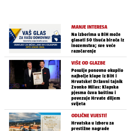
MANJE INTERESA
Na izborima u BiH može
glasati 50 tisuća birača iz
inozemstva; sve veće
razočarenje
VIŠE OD GLAZBE
Posušje ponovno okupilo
najbolje klape iz BiH i
Hrvatske! Državni tajnik
Zvonko Milas: Klapska
pjesma čuva baštinu i
povezuje Hrvate diljem
svijeta
ODLIČNE VIJESTI!
Hrvatska u izboru za
prestižne nagrade