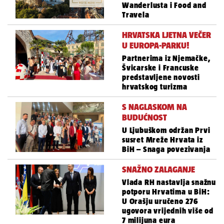
Wanderlusta i Food and
Travela
HRVATSKA LJETNA VEČER
U EUROPA-PARKU!
Partnerima iz Njemačke,
Švicarske i Francuske
predstavljene novosti
hrvatskog turizma
S NAGLASKOM NA
BUDUĆNOST
U Ljubuškom održan Prvi
susret Mreže Hrvata iz
BiH – Snaga povezivanja
SNAŽNO ZALAGANJE
Vlada RH nastavlja snažnu
potporu Hrvatima u BiH:
U Orašju uručeno 276
ugovora vrijednih više od
7 milijuna eura