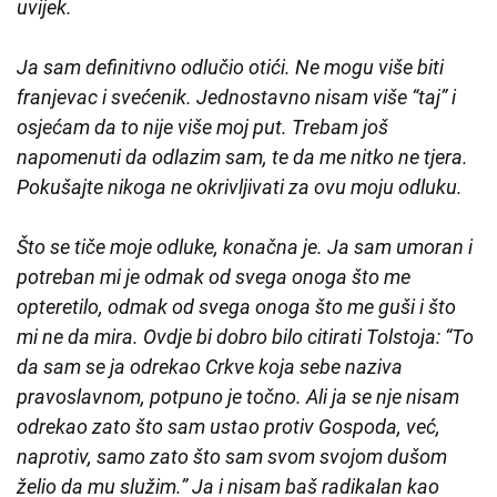
uvijek.
Ja sam definitivno odlučio otići. Ne mogu više biti
franjevac i svećenik. Jednostavno nisam više “taj” i
osjećam da to nije više moj put. Trebam još
napomenuti da odlazim sam, te da me nitko ne tjera.
Pokušajte nikoga ne okrivljivati za ovu moju odluku.
Što se tiče moje odluke, konačna je. Ja sam umoran i
potreban mi je odmak od svega onoga što me
opteretilo, odmak od svega onoga što me guši i što
mi ne da mira. Ovdje bi dobro bilo citirati Tolstoja: “To
da sam se ja odrekao Crkve koja sebe naziva
pravoslavnom, potpuno je točno. Ali ja se nje nisam
odrekao zato što sam ustao protiv Gospoda, već,
naprotiv, samo zato što sam svom svojom dušom
želio da mu služim.” Ja i nisam baš radikalan kao