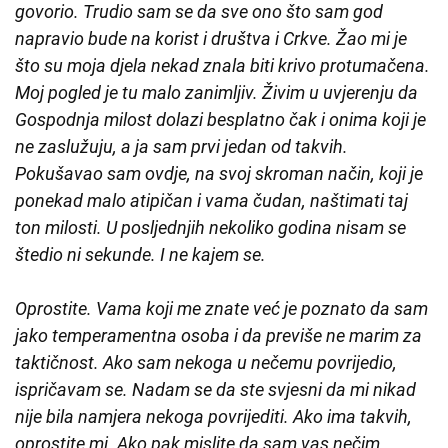
govorio. Trudio sam se da sve ono što sam god
napravio bude na korist i društva i Crkve. Žao mi je
što su moja djela nekad znala biti krivo protumačena.
Moj pogled je tu malo zanimljiv. Živim u uvjerenju da
Gospodnja milost dolazi besplatno čak i onima koji je
ne zaslužuju, a ja sam prvi jedan od takvih.
Pokušavao sam ovdje, na svoj skroman način, koji je
ponekad malo atipičan i vama čudan, naštimati taj
ton milosti. U posljednjih nekoliko godina nisam se
štedio ni sekunde. I ne kajem se.
Oprostite. Vama koji me znate već je poznato da sam
jako temperamentna osoba i da previše ne marim za
taktičnost. Ako sam nekoga u nečemu povrijedio,
ispričavam se. Nadam se da ste svjesni da mi nikad
nije bila namjera nekoga povrijediti. Ako ima takvih,
oprostite mi. Ako pak mislite da sam vas nečim