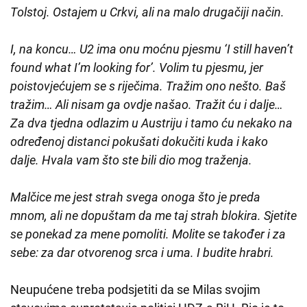
Tolstoj. Ostajem u Crkvi, ali na malo drugačiji način.
I, na koncu… U2 ima onu moćnu pjesmu ‘I still haven’t
found what I’m looking for’. Volim tu pjesmu, jer
poistovjećujem se s riječima. Tražim ono nešto. Baš
tražim… Ali nisam ga ovdje našao. Tražit ću i dalje…
Za dva tjedna odlazim u Austriju i tamo ću nekako na
određenoj distanci pokušati dokučiti kuda i kako
dalje. Hvala vam što ste bili dio mog traženja.
Malčice me jest strah svega onoga što je preda
mnom, ali ne dopuštam da me taj strah blokira. Sjetite
se ponekad za mene pomoliti. Molite se također i za
sebe: za dar otvorenog srca i uma. I budite hrabri.
Neupućene treba podsjetiti da se Milas svojim