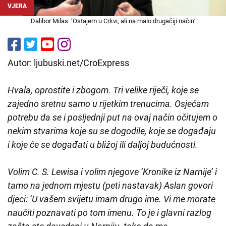
VJERA
Dalibor Milas: ‘Ostajem u Crkvi, ali na malo drugačiji način’
Autor: ljubuski.net/CroExpress
Hvala, oprostite i zbogom. Tri velike riječi, koje se
zajedno sretnu samo u rijetkim trenucima. Osjećam
potrebu da se i posljednji put na ovaj način očitujem o
nekim stvarima koje su se dogodile, koje se događaju
i koje će se događati u bližoj ili daljoj budućnosti.
Volim C. S. Lewisa i volim njegove ‘Kronike iz Narnije’ i
tamo na jednom mjestu (peti nastavak) Aslan govori
djeci: ‘U vašem svijetu imam drugo ime. Vi me morate
naučiti poznavati po tom imenu. To je i glavni razlog