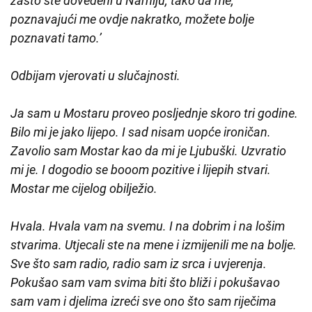
zašto ste dovedeni u Narniju, tako da me,
poznavajući me ovdje nakratko, možete bolje
poznavati tamo.’
Odbijam vjerovati u slučajnosti.
Ja sam u Mostaru proveo posljednje skoro tri godine.
Bilo mi je jako lijepo. I sad nisam uopće ironičan.
Zavolio sam Mostar kao da mi je Ljubuški. Uzvratio
mi je. I dogodio se booom pozitive i lijepih stvari.
Mostar me cijelog obilježio.
Hvala. Hvala vam na svemu. I na dobrim i na lošim
stvarima. Utjecali ste na mene i izmijenili me na bolje.
Sve što sam radio, radio sam iz srca i uvjerenja.
Pokušao sam vam svima biti što bliži i pokušavao
sam vam i djelima izreći sve ono što sam riječima