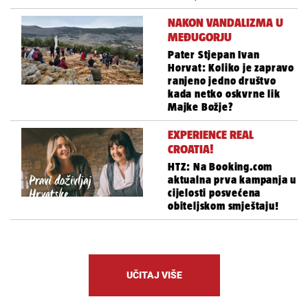
NAKON VANDALIZMA U
MEĐUGORJU
Pater Stjepan Ivan
Horvat: Koliko je zapravo
ranjeno jedno društvo
kada netko oskvrne lik
Majke Božje?
EXPERIENCE REAL
CROATIA!
HTZ: Na Booking.com
aktualna prva kampanja u
cijelosti posvećena
obiteljskom smještaju!
UČITAJ VIŠE