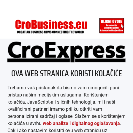
ÜBER UNS
OVA WEB STRANICA KORISTI KOLAČIĆE
IMPRESSUM
Trebamo vaš pristanak da bismo vam omogućili puni
AGB
pristup našim medijskim uslugama. Korištenjem
kolačića, JavaScript-a i sličnih tehnologija, mi i naši
DATENSCHUTZ
kvalificirani partneri imamo priliku otkriti vam
personalizirani sadržaj i oglase. Slažem se s korištenjem
MEDIADATEN
kolačića u svrhu
web analize i digitalnog oglašavanja
.
Čak i ako nastavim koristiti ovu web stranicu uz