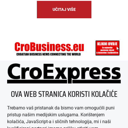
UČITAJ VIŠE
ÜBER UNS
OVA WEB STRANICA KORISTI KOLAČIĆE
IMPRESSUM
Trebamo vaš pristanak da bismo vam omogućili puni
AGB
pristup našim medijskim uslugama. Korištenjem
kolačića, JavaScript-a i sličnih tehnologija, mi i naši
DATENSCHUTZ