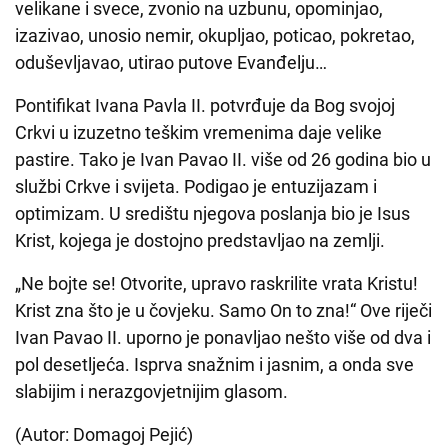
velikane i svece, zvonio na uzbunu, opominjao,
izazivao, unosio nemir, okupljao, poticao, pokretao,
oduševljavao, utirao putove Evanđelju…
Pontifikat Ivana Pavla II. potvrđuje da Bog svojoj
Crkvi u izuzetno teškim vremenima daje velike
pastire. Tako je Ivan Pavao II. više od 26 godina bio u
službi Crkve i svijeta. Podigao je entuzijazam i
optimizam. U središtu njegova poslanja bio je Isus
Krist, kojega je dostojno predstavljao na zemlji.
„Ne bojte se! Otvorite, upravo raskrilite vrata Kristu!
Krist zna što je u čovjeku. Samo On to zna!“ Ove riječi
Ivan Pavao II. uporno je ponavljao nešto više od dva i
pol desetljeća. Isprva snažnim i jasnim, a onda sve
slabijim i nerazgovjetnijim glasom.
(Autor: Domagoj Pejić)