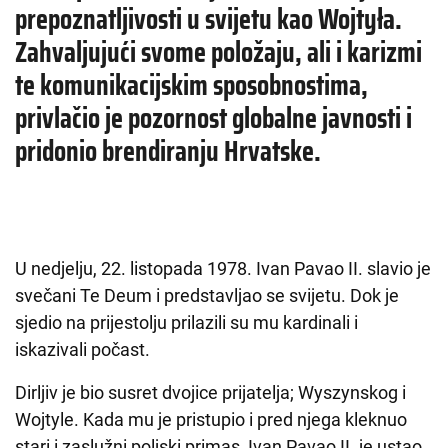
prepoznatljivosti u svijetu kao Wojtyła.
Zahvaljujući svome položaju, ali i karizmi
te komunikacijskim sposobnostima,
privlačio je pozornost globalne javnosti i
pridonio brendiranju Hrvatske.
U nedjelju, 22. listopada 1978. Ivan Pavao II. slavio je
svečani Te Deum i predstavljao se svijetu. Dok je
sjedio na prijestolju prilazili su mu kardinali i
iskazivali počast.
Dirljiv je bio susret dvojice prijatelja; Wyszynskog i
Wojtyle. Kada mu je pristupio i pred njega kleknuo
stari i zaslužni poljski primas, Ivan Pavao II. je ustao,