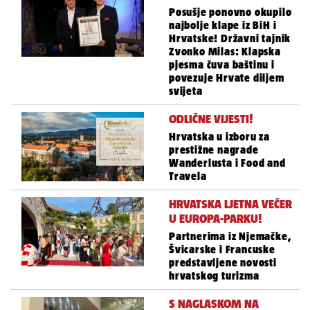
Posušje ponovno okupilo
najbolje klape iz BiH i
Hrvatske! Državni tajnik
Zvonko Milas: Klapska
pjesma čuva baštinu i
povezuje Hrvate diljem
svijeta
ODLIČNE VIJESTI!
Hrvatska u izboru za
prestižne nagrade
Wanderlusta i Food and
Travela
HRVATSKA LJETNA VEČER
U EUROPA-PARKU!
Partnerima iz Njemačke,
Švicarske i Francuske
predstavljene novosti
hrvatskog turizma
S NAGLASKOM NA