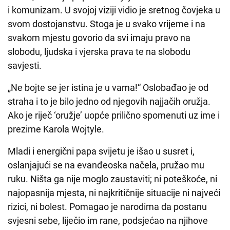
i komunizam. U svojoj viziji vidio je sretnog čovjeka u
svom dostojanstvu. Stoga je u svako vrijeme i na
svakom mjestu govorio da svi imaju pravo na
slobodu, ljudska i vjerska prava te na slobodu
savjesti.
„Ne bojte se jer istina je u vama!“ Oslobađao je od
straha i to je bilo jedno od njegovih najjačih oružja.
Ako je riječ ‘oružje’ uopće prilično spomenuti uz ime i
prezime Karola Wojtyle.
Mladi i energični papa svijetu je išao u susret i,
oslanjajući se na evanđeoska načela, pružao mu
ruku. Ništa ga nije moglo zaustaviti; ni poteškoće, ni
najopasnija mjesta, ni najkritičnije situacije ni najveći
rizici, ni bolest. Pomagao je narodima da postanu
svjesni sebe, liječio im rane, podsjećao na njihove