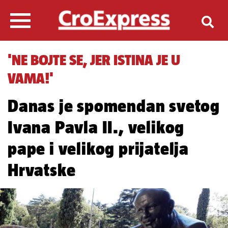
'NE BOJTE SE, JER ISTINA JE U
VAMA!'
Danas je spomendan svetog
Ivana Pavla II., velikog
pape i velikog prijatelja
Hrvatske