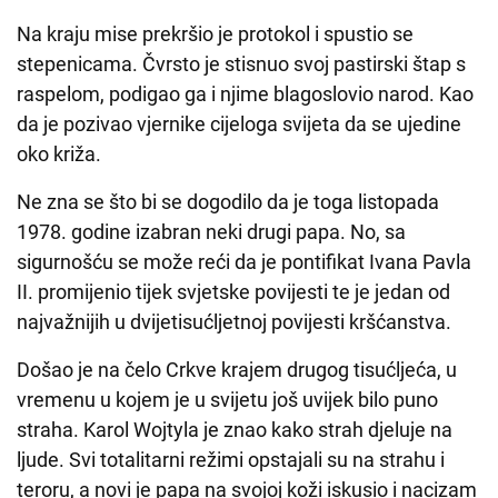
Na kraju mise prekršio je protokol i spustio se
stepenicama. Čvrsto je stisnuo svoj pastirski štap s
raspelom, podigao ga i njime blagoslovio narod. Kao
da je pozivao vjernike cijeloga svijeta da se ujedine
oko križa.
Ne zna se što bi se dogodilo da je toga listopada
1978. godine izabran neki drugi papa. No, sa
sigurnošću se može reći da je pontifikat Ivana Pavla
II. promijenio tijek svjetske povijesti te je jedan od
najvažnijih u dvijetisućljetnoj povijesti kršćanstva.
Došao je na čelo Crkve krajem drugog tisućljeća, u
vremenu u kojem je u svijetu još uvijek bilo puno
straha. Karol Wojtyla je znao kako strah djeluje na
ljude. Svi totalitarni režimi opstajali su na strahu i
teroru, a novi je papa na svojoj koži iskusio i nacizam