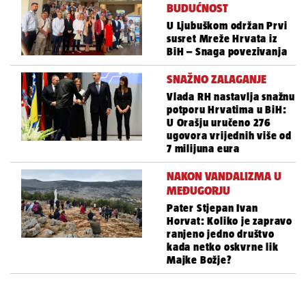
BUDUĆNOST
U Ljubuškom održan Prvi
susret Mreže Hrvata iz
BiH – Snaga povezivanja
SNAŽNO ZALAGANJE
Vlada RH nastavlja snažnu
potporu Hrvatima u BiH:
U Orašju uručeno 276
ugovora vrijednih više od
7 milijuna eura
NAKON VANDALIZMA U
MEĐUGORJU
Pater Stjepan Ivan
Horvat: Koliko je zapravo
ranjeno jedno društvo
kada netko oskvrne lik
Majke Božje?