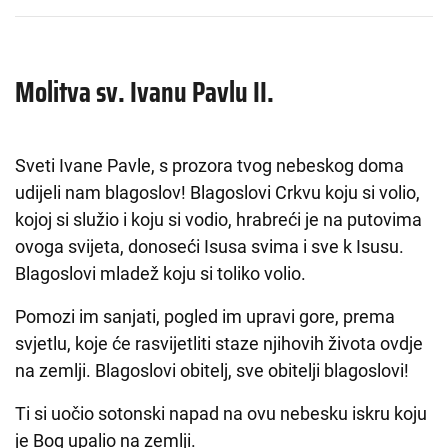
Molitva sv. Ivanu Pavlu II.
Sveti Ivane Pavle, s prozora tvog nebeskog doma
udijeli nam blagoslov! Blagoslovi Crkvu koju si volio,
kojoj si služio i koju si vodio, hrabreći je na putovima
ovoga svijeta, donoseći Isusa svima i sve k Isusu.
Blagoslovi mladež koju si toliko volio.
Pomozi im sanjati, pogled im upravi gore, prema
svjetlu, koje će rasvijetliti staze njihovih života ovdje
na zemlji. Blagoslovi obitelj, sve obitelji blagoslovi!
Ti si uočio sotonski napad na ovu nebesku iskru koju
je Bog upalio na zemlji.