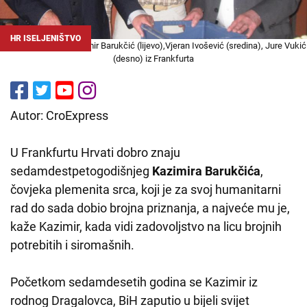
HR ISELJENIŠTVO
Foto: CroExpress/Kazimir Barukčić (lijevo),Vjeran Ivošević (sredina), Jure Vukić
(desno) iz Frankfurta
Autor: CroExpress
U Frankfurtu Hrvati dobro znaju
sedamdestpetogodišnjeg
Kazimira Barukčića
,
čovjeka plemenita srca, koji je za svoj humanitarni
rad do sada dobio brojna priznanja, a najveće mu je,
kaže Kazimir, kada vidi zadovoljstvo na licu brojnih
potrebitih i siromašnih.
Početkom sedamdesetih godina se Kazimir iz
rodnog Dragalovca, BiH zaputio u bijeli svijet