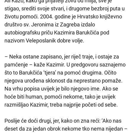
Ali Kazo, kako ga prijatelji zovu od milja, sve je
stigao, srediti svoje stvari, i drugome bezbroj puta u
životu pomoći. 2004. godine je Hrvatsko književno
društvo sv. Jeronima iz Zagreba izdalo
autobiografsku priču Kazimira Barukčića pod
nazivom Veleposlanik dobre volje.
– Neka ostane zapisano, jer riječ traje, i ostaje za
pamćenje – kaže Kazimir. U predgovoru saznajemo
što to Barukčića ‘tjera’ na pomoć drugima. Očito
njegova urođena sklonost da neprestano pomaže.
Na vrhu popisa uvijek je bilo njegovo ime. Ako se
hoće biti human, pomoći nekome, tako je uvijek
razmišljao Kazimir, treba najprije početi od sebe.
Poslije će doći drugi, jer, kako on zna reći: ‘Ako nas
deset da za jedan obrok nekome tko nema nijedan –