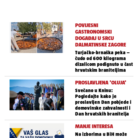
POVIJESNI
GASTRONOMSKI
DOGAĐAJ U SRCU
DALMATINSKE ZAGORE
Turjačko-brnaška peka –
čudo od 600 kilograma
dizalicom podignuto u čast
hrvatskim braniteljima
PROSLAVLJENA 'OLUJA'
Svečano u Kninu:
Pogledajte kako je
proslavljen Dan pobjede i
domovinske zahvalnosti i
Dan hrvatskih branitelja
MANJE INTERESA
Na izborima u BiH može