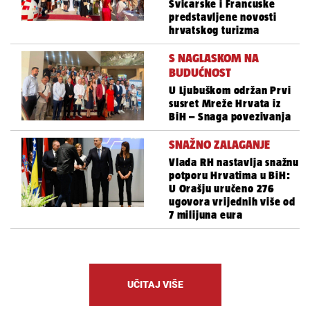
Švicarske i Francuske
predstavljene novosti
hrvatskog turizma
S NAGLASKOM NA
BUDUĆNOST
U Ljubuškom održan Prvi
susret Mreže Hrvata iz
BiH – Snaga povezivanja
SNAŽNO ZALAGANJE
Vlada RH nastavlja snažnu
potporu Hrvatima u BiH:
U Orašju uručeno 276
ugovora vrijednih više od
7 milijuna eura
UČITAJ VIŠE