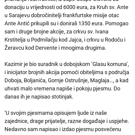
donaciju u vrijednosti od 6000 eura, za Kruh sv. Ante
u Sarajevu dobročinitelji frankfurtske misije otac
Ante Antić prikupili su i donirali 1350 eura. Pomogao
sam i druge brojne akcije, za crkvu sv. Ivana
Krstitelja u Podmilačju kod Jajca, i crkvu u Rodoču i
Žeravcu kod Dervente i mnogima drugima.
Kazimir je bio suradnik u dobojskom ‘Glasu komuna’,
i inicijator brojnih akcija pomoći obiteljima s područja
Doboja, Boljanića, Gornje Ostrušnje, Maglaja…, a kad
uhvati malo vremena napiše i pokoju pjesmu. Do
danas ih je napisao stotinjak.
‘U svojim pjesmama opisujem ljude iz naše
zajednice, drage prijatelje, razne događaje i uspjehe.
Nedavno sam napisao i izdao pjesmu posvećenu