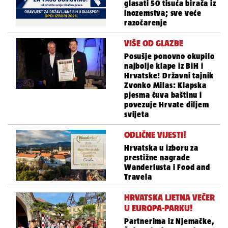
glasati 50 tisuća birača iz
inozemstva; sve veće
razočarenje
VIŠE OD GLAZBE
Posušje ponovno okupilo
najbolje klape iz BiH i
Hrvatske! Državni tajnik
Zvonko Milas: Klapska
pjesma čuva baštinu i
povezuje Hrvate diljem
svijeta
ODLIČNE VIJESTI!
Hrvatska u izboru za
prestižne nagrade
Wanderlusta i Food and
Travela
HRVATSKA LJETNA VEČER
U EUROPA-PARKU!
Partnerima iz Njemačke,