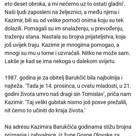
eto deset obroka, a mi nećemo uz to ostati gladni’.
Naši ljudi zaposleni na željeznici, a među njima i
Kazimir, bili su od velike pomoći onima koju su tek
dolazili. Pomagali su im snalaženju, u prevođenju,
traženju stana. Nastala su brojna prijateljstva, koja
još uvijek traju. Kazimir je mnogima pomogao, a
mnogi su mu u tome i uzvraćali. Nitko ne može sam.
Lakše je kad se ima nekoga u dalekom svijetu.
1987. godina je za obitelj Barukčić bila najbolnija i
najteža. ‘Tada je 14. prosinca, u cvatu mladosti, u 21.
godini života umro naš dragi sin Tomislav’, priča nam
Kazimir. ‘Taj veliki gubitak nismo još posve prežalili,
nit ćemo to učiniti do kraja života.’
Na adresu Kazimira Barukčića godinama stižu brojna
priznanja i zahvalnice, iz župe Gospe Olovske za