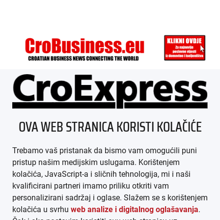
ÜBER UNS
OVA WEB STRANICA KORISTI KOLAČIĆE
IMPRESSUM
Trebamo vaš pristanak da bismo vam omogućili puni
AGB
pristup našim medijskim uslugama. Korištenjem
kolačića, JavaScript-a i sličnih tehnologija, mi i naši
DATENSCHUTZ
kvalificirani partneri imamo priliku otkriti vam
personalizirani sadržaj i oglase. Slažem se s korištenjem
MEDIADATEN
kolačića u svrhu
web analize i digitalnog oglašavanja
.