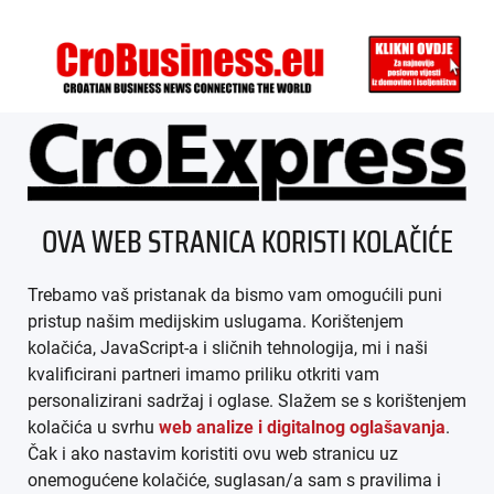
ÜBER UNS
OVA WEB STRANICA KORISTI KOLAČIĆE
IMPRESSUM
Trebamo vaš pristanak da bismo vam omogućili puni
AGB
pristup našim medijskim uslugama. Korištenjem
kolačića, JavaScript-a i sličnih tehnologija, mi i naši
DATENSCHUTZ
kvalificirani partneri imamo priliku otkriti vam
personalizirani sadržaj i oglase. Slažem se s korištenjem
MEDIADATEN
kolačića u svrhu
web analize i digitalnog oglašavanja
.
Čak i ako nastavim koristiti ovu web stranicu uz
ARHIVA (PDF)
onemogućene kolačiće, suglasan/a sam s pravilima i