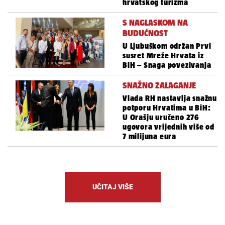
hrvatskog turizma
S NAGLASKOM NA
BUDUĆNOST
U Ljubuškom održan Prvi
susret Mreže Hrvata iz
BiH – Snaga povezivanja
SNAŽNO ZALAGANJE
Vlada RH nastavlja snažnu
potporu Hrvatima u BiH:
U Orašju uručeno 276
ugovora vrijednih više od
7 milijuna eura
UČITAJ VIŠE