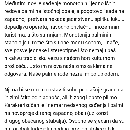
Međutim, novije sađenje monotonih i jednoličnih
redova palmi na istočnoj obale, a pogotovo i sada na
zapadnoj, pretvara nekada jedinstvenu splitku luku u
dopadljivu operetu, navodno privlačnu i inozemnim
turistima, u što sumnjam. Monotonija palminih
stabala je u tome što su one među sobom, i inače,
sve posve jednake i stereotipne i što nemaju baš
nikakvu tradicijsku vezu s našom hortikulturnom
prošlošću. Usto im ni ova naša zimska klima ne
odgovara. Naše palme rode nezrelim poluplodom.
Njima bi se moralo ostaviti suhe pređašnje grane da
ih zimi štite od hladnoće, ali ih zbog ljepote pilimo.
Karakterističan je i nemar nedavnog sađenja i palmi
na novoprojektiranoj zapadnoj obali (uz koristi i
drugog obećanog stabalja). Osobno se sjećam da su
na toj obali tridesetih godina prošlog stoljeća bile