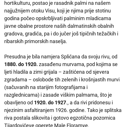
hortikulturu, postao je rasadnik palmi na našem
najjužnijem otoku Visu, koji je njima prije stotinu
godina počeo opskrbljivati palminim mladicama
javne obalne prostore naših dalmatinskih obalnih
gradova, gradića, pa i do jučer još tipičnih težačkih i
ribarskih primorskih naselja.
Presudna je bila namjera Splićana da svoju rivu, od
1880. do 1920.
zasađenu murvama, pod kojima se
ljeti hladila a zimi grijala – zaštićena od sjevera
zgradama – oslobode tih zelenih i krošnjastih murvi
(sačuvanih na starijim fotografijama i
razglednicama) i zasade viškim palmama, što je
obavljeno od
1920. do 1927
., a da rivi pridonesu i
njezinim asfaltiranjem 1926. godine. Tako je splitska
riva postala slikovita i gotovo egzotična pozornica
Tijardovićeve operete Male Floramye.