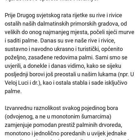
Prije Drugog svjetskog rata rijetke su rive i rivice
ostalih naših dalmatinskih primorskih gradova, od
velikih do onog najmanjeg mjesta, počeli sjeći murve
i saditi palme. Danas su sve naše rive i rivice,
sustavno i navodno ukrasno i turistički, općenito
poželjno, zasađene redovima palmi. Sami smo se
uvjerili, a donekle i danas vidimo, kako se sijeku
posljednji borovi još preostali u našim lukama (npr. U
Veloj Luci i dr.), kao i ostala stabla i sade isključivo
palme.
Izvanrednu raznolikost svakog pojedinog bora
(odvojenog, a ne u monotonim šumarcima)
zamjenjuje pomodan prestiž palminih drvoreda,
monotono i jednolično poredanih u uvijek jednake