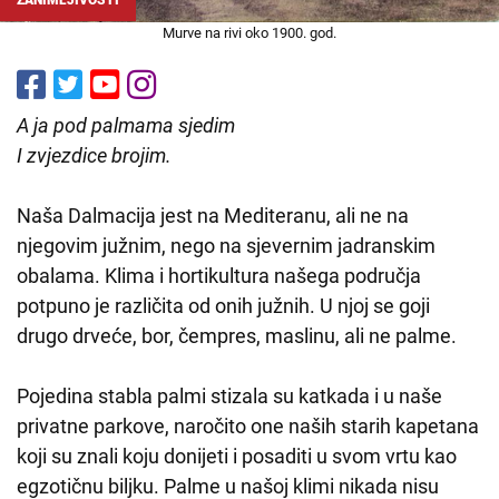
Murve na rivi oko 1900. god.
A ja pod palmama sjedim
I zvjezdice brojim.
Naša Dalmacija jest na Mediteranu, ali ne na
njegovim južnim, nego na sjevernim jadranskim
obalama. Klima i hortikultura našega područja
potpuno je različita od onih južnih. U njoj se goji
drugo drveće, bor, čempres, maslinu, ali ne palme.
Pojedina stabla palmi stizala su katkada i u naše
privatne parkove, naročito one naših starih kapetana
koji su znali koju donijeti i posaditi u svom vrtu kao
egzotičnu biljku. Palme u našoj klimi nikada nisu