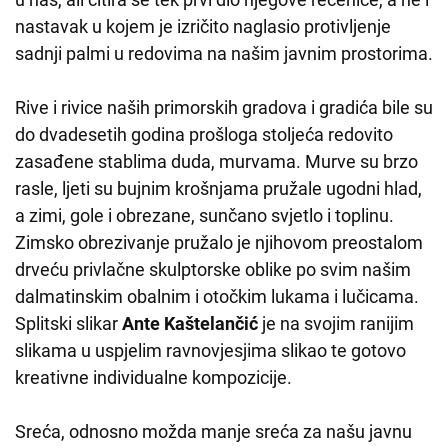
nastavak u kojem je izričito naglasio protivljenje
sadnji palmi u redovima na našim javnim prostorima.
Rive i rivice naših primorskih gradova i gradića bile su
do dvadesetih godina prošloga stoljeća redovito
zasađene stablima duda, murvama. Murve su brzo
rasle, ljeti su bujnim krošnjama pružale ugodni hlad,
a zimi, gole i obrezane, sunčano svjetlo i toplinu.
Zimsko obrezivanje pružalo je njihovom preostalom
drveću privlačne skulptorske oblike po svim našim
dalmatinskim obalnim i otočkim lukama i lučicama.
Splitski slikar
Ante Kaštelančić
je na svojim ranijim
slikama u uspjelim ravnovjesjima slikao te gotovo
kreativne individualne kompozicije.
Sreća, odnosno možda manje sreća za našu javnu