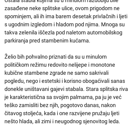
Ostala stabla kojima su u minulom razdoblju bile
zasađene neke splitske ulice, ovom prigodom ne
spominjem, ali ih ima barem desetak privlačnih i ljeti
s ugodnim izgledom i hladom pod njima. Mnoga su
takva zelenila iščezla pod naletom automobilskog
parkiranja pred stambenim kućama.
Želio bih pohvalno priznati da su u minulom
političkom režimu redovito nelijepe i monotone
kubične stambene zgrade ne samo sakrivali
pogledu, nego i estetski i korisno obogaćivali sanas
donekle uništavani gajevi stabala. Stara splitska riva
je karakteristična sa svojim palmama, pa ju je već
teško zamisliti bez njih, pogotovo danas, nakon
čitavog stoljeća, kada i one razvijene pružaju ljeti
nešto hlada, ali zimi i neugodnog sjenovitog leda.