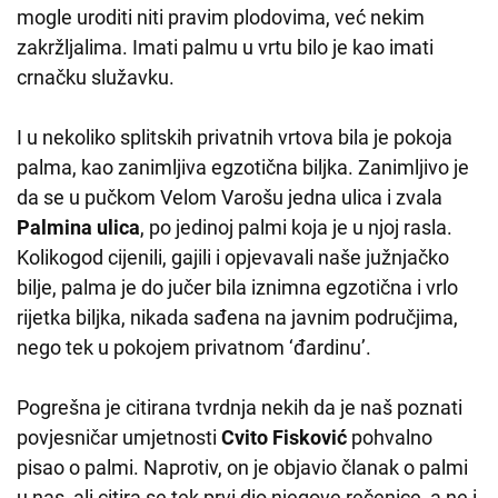
mogle uroditi niti pravim plodovima, već nekim
zakržljalima. Imati palmu u vrtu bilo je kao imati
crnačku služavku.
I u nekoliko splitskih privatnih vrtova bila je pokoja
palma, kao zanimljiva egzotična biljka. Zanimljivo je
da se u pučkom Velom Varošu jedna ulica i zvala
Palmina ulica
, po jedinoj palmi koja je u njoj rasla.
Kolikogod cijenili, gajili i opjevavali naše južnjačko
bilje, palma je do jučer bila iznimna egzotična i vrlo
rijetka biljka, nikada sađena na javnim područjima,
nego tek u pokojem privatnom ‘đardinu’.
Pogrešna je citirana tvrdnja nekih da je naš poznati
povjesničar umjetnosti
Cvito Fisković
pohvalno
pisao o palmi. Naprotiv, on je objavio članak o palmi
u nas, ali citira se tek prvi dio njegove rečenice, a ne i