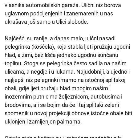
vlasnika automobilskih garaža. Ulični niz borova
uglavnom podcijenjenih i zanemarenih u nas
ukrašava još samo u Ulici slobode.
Najčešći su ranije, a danas malo, ulični nasadi
pelegrinka (košćela), koja stabla ljeti pružaju ugodni
hlad, a zimi, bez lišća jednako ugodnu sunčanu
toplinu. Stoga se pelegrinka često sadila na našim
ulicama, a negdje i u lukama. Najudobniji, a ujedno i
najljepši niz pelegrinki imamo na istočnoj splitskoj
obali, gdje ljeti pružaju hlad mnogim našim i
inozemnim putnicima željeznicom, autobusima i
brodovima, ali se bojim da će i taj splitski zeleni
spomenik u novoj projekciji obnove istočne obale biti
uklonjen i zamijenjen palmama.