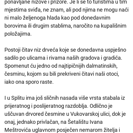
ponavljane nizove i prizore. Je li se to turistima u tim
mjestima sviđa, ne znam, ali pod njima ne mogu naći
ni malo željenoga hlada kao pod donedavnim
borovima ili drugim stablima, naročito na kupališnim
položajima.
Postoji čitav niz drveća koje se donedavna uspješno
sadilo po ulicama i rivama naših gradova i gradića.
Spomenut ću jedno od najtipičnijih dalmatinskih,
česminu, kojom su bili prekriveni čitavi naši otoci,
iako ona sporo raste.
I u Splitu ima još sličnih nasada više vrsta stabala iz
prijeratnog i poslijeratnog razdoblja. Odlično je
uščuvan drvored česmine u Vukovarskoj ulici, dok je
onaj, jednako privlačan, na Šetalištu Ivana
Meštrovića uglavnom posječen nemarom žitelja i