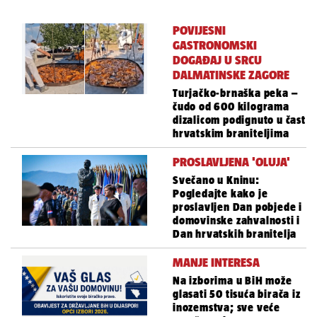
POVIJESNI
GASTRONOMSKI
DOGAĐAJ U SRCU
DALMATINSKE ZAGORE
Turjačko-brnaška peka –
čudo od 600 kilograma
dizalicom podignuto u čast
hrvatskim braniteljima
PROSLAVLJENA 'OLUJA'
Svečano u Kninu:
Pogledajte kako je
proslavljen Dan pobjede i
domovinske zahvalnosti i
Dan hrvatskih branitelja
MANJE INTERESA
Na izborima u BiH može
glasati 50 tisuća birača iz
inozemstva; sve veće