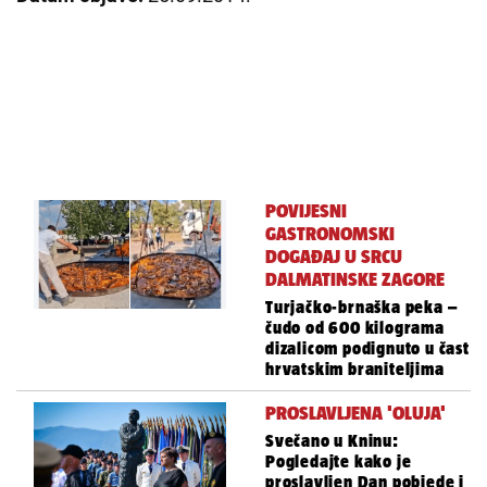
POVIJESNI
GASTRONOMSKI
DOGAĐAJ U SRCU
DALMATINSKE ZAGORE
Turjačko-brnaška peka –
čudo od 600 kilograma
dizalicom podignuto u čast
hrvatskim braniteljima
PROSLAVLJENA 'OLUJA'
Svečano u Kninu:
Pogledajte kako je
proslavljen Dan pobjede i