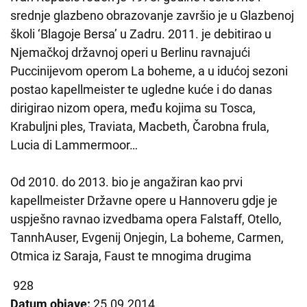
srednje glazbeno obrazovanje završio je u Glazbenoj
školi ‘Blagoje Bersa’ u Zadru. 2011. je debitirao u
Njemačkoj državnoj operi u Berlinu ravnajući
Puccinijevom operom La boheme, a u idućoj sezoni
postao kapellmeister te ugledne kuće i do danas
dirigirao nizom opera, među kojima su Tosca,
Krabuljni ples, Traviata, Macbeth, Čarobna frula,
Lucia di Lammermoor…
Od 2010. do 2013. bio je angažiran kao prvi
kapellmeister Državne opere u Hannoveru gdje je
uspješno ravnao izvedbama opera Falstaff, Otello,
TannhAuser, Evgenij Onjegin, La boheme, Carmen,
Otmica iz Saraja, Faust te mnogima drugima
928
Datum objave:
25.09.2014.