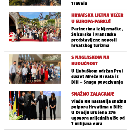
Travela
HRVATSKA LJETNA VEČER
U EUROPA-PARKU!
Partnerima iz Njemačke,
Švicarske i Francuske
predstavljene novosti
hrvatskog turizma
S NAGLASKOM NA
BUDUĆNOST
U Ljubuškom održan Prvi
susret Mreže Hrvata iz
BiH – Snaga povezivanja
SNAŽNO ZALAGANJE
Vlada RH nastavlja snažnu
potporu Hrvatima u BiH:
U Orašju uručeno 276
ugovora vrijednih više od
7 milijuna eura