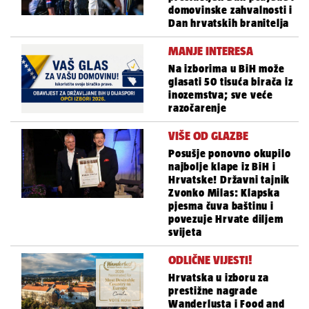
domovinske zahvalnosti i
Dan hrvatskih branitelja
MANJE INTERESA
Na izborima u BiH može
glasati 50 tisuća birača iz
inozemstva; sve veće
razočarenje
VIŠE OD GLAZBE
Posušje ponovno okupilo
najbolje klape iz BiH i
Hrvatske! Državni tajnik
Zvonko Milas: Klapska
pjesma čuva baštinu i
povezuje Hrvate diljem
svijeta
ODLIČNE VIJESTI!
Hrvatska u izboru za
prestižne nagrade
Wanderlusta i Food and