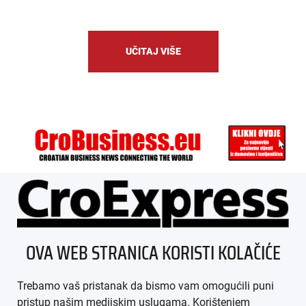
UČITAJ VIŠE
ÜBER UNS
OVA WEB STRANICA KORISTI KOLAČIĆE
IMPRESSUM
Trebamo vaš pristanak da bismo vam omogućili puni
AGB
pristup našim medijskim uslugama. Korištenjem