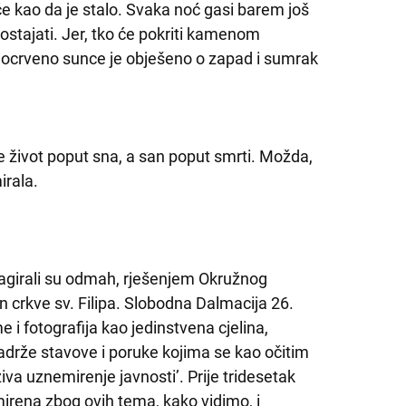
če kao da je stalo. Svaka noć gasi barem još
ostajati. Jer, tko će pokriti kamenom
nocrveno sunce je obješeno o zapad i sumrak
 je život poput sna, a san poput smrti. Možda,
irala.
eagirali su odmah, rješenjem Okružnog
ten crkve sv. Filipa. Slobodna Dalmacija 26.
i fotografija kao jedinstvena cjelina,
adrže stavove i poruke kojima se kao očitim
iva uznemirenje javnosti’. Prije tridesetak
mirena zbog ovih tema, kako vidimo, i