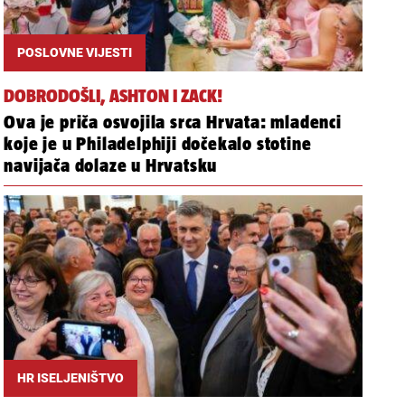
POSLOVNE VIJESTI
DOBRODOŠLI, ASHTON I ZACK!
Ova je priča osvojila srca Hrvata: mladenci
koje je u Philadelphiji dočekalo stotine
navijača dolaze u Hrvatsku
HR ISELJENIŠTVO