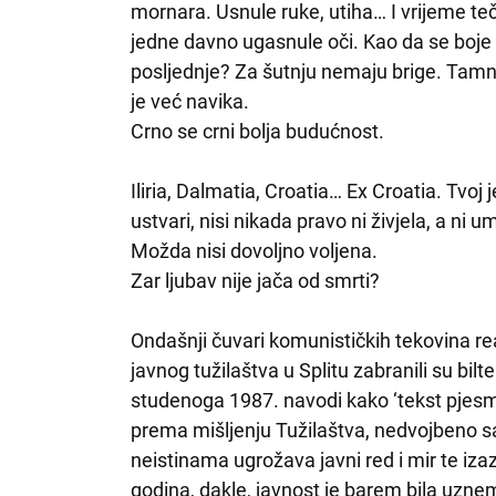
mornara. Usnule ruke, utiha… I vrijeme te
jedne davno ugasnule oči. Kao da se boje 
posljednje? Za šutnju nemaju brige. Tam
je već navika.
Crno se crni bolja budućnost.
Iliria, Dalmatia, Croatia… Ex Croatia. Tvoj
ustvari, nisi nikada pravo ni živjela, a ni um
Možda nisi dovoljno voljena.
Zar ljubav nije jača od smrti?
Ondašnji čuvari komunističkih tekovina r
javnog tužilaštva u Splitu zabranili su bil
studenoga 1987. navodi kako ‘tekst pjesme 
prema mišljenju Tužilaštva, nedvojbeno s
neistinama ugrožava javni red i mir te izaz
godina, dakle, javnost je barem bila uzne