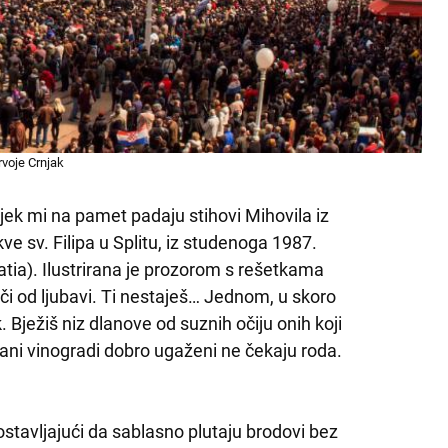
rvoje Crnjak
ijek mi na pamet padaju stihovi Mihovila iz
ve sv. Filipa u Splitu, iz studenoga 1987.
tia). Ilustrirana je prozorom s rešetkama
ači od ljubavi. Ti nestaješ… Jednom, u skoro
ak. Bježiš niz dlanove od suznih očiju onih koji
pani vinogradi dobro ugaženi ne čekaju roda.
stavljajući da sablasno plutaju brodovi bez