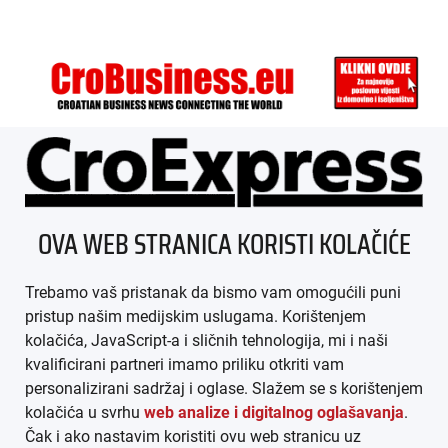
ÜBER UNS
OVA WEB STRANICA KORISTI KOLAČIĆE
IMPRESSUM
Trebamo vaš pristanak da bismo vam omogućili puni
AGB
pristup našim medijskim uslugama. Korištenjem
kolačića, JavaScript-a i sličnih tehnologija, mi i naši
DATENSCHUTZ
kvalificirani partneri imamo priliku otkriti vam
personalizirani sadržaj i oglase. Slažem se s korištenjem
MEDIADATEN
kolačića u svrhu
web analize i digitalnog oglašavanja
.
Čak i ako nastavim koristiti ovu web stranicu uz