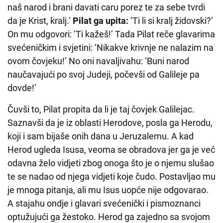
naš narod i brani davati caru porez te za sebe tvrdi
da je Krist, kralj.’
Pilat ga upita:
‘Ti li si kralj židovski?’
On mu odgovori: ‘Ti kažeš!’ Tada Pilat reče glavarima
svećeničkim i svjetini: ‘Nikakve krivnje ne nalazim na
ovom čovjeku!’ No oni navaljivahu: ‘Buni narod
naučavajući po svoj Judeji, počevši od Galileje pa
dovde!’
Čuvši to, Pilat propita da li je taj čovjek Galilejac.
Saznavši da je iz oblasti Herodove, posla ga Herodu,
koji i sam bijaše onih dana u Jeruzalemu. A kad
Herod ugleda Isusa, veoma se obradova jer ga je već
odavna želo vidjeti zbog onoga što je o njemu slušao
te se nadao od njega vidjeti koje čudo. Postavljao mu
je mnoga pitanja, ali mu Isus uopće nije odgovarao.
A stajahu ondje i glavari svećenički i pismoznanci
optužujući ga žestoko. Herod ga zajedno sa svojom