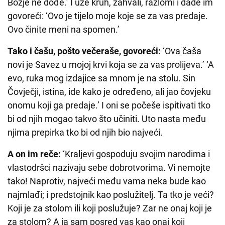
Božje ne dođe.’ I uze kruh, zahvali, razlomi i dade im
govoreći: ‘Ovo je tijelo moje koje se za vas predaje.
Ovo činite meni na spomen.’
Tako i čašu, pošto večeraše, govoreći:
‘Ova čaša
novi je Savez u mojoj krvi koja se za vas prolijeva.’ ‘A
evo, ruka mog izdajice sa mnom je na stolu. Sin
Čovječji, istina, ide kako je određeno, ali jao čovjeku
onomu koji ga predaje.’ I oni se počeše ispitivati tko
bi od njih mogao takvo što učiniti. Uto nasta među
njima prepirka tko bi od njih bio najveći.
A on im reče:
‘Kraljevi gospoduju svojim narodima i
vlastodršci nazivaju sebe dobrotvorima. Vi nemojte
tako! Naprotiv, najveći među vama neka bude kao
najmlađi; i predstojnik kao poslužitelj. Ta tko je veći?
Koji je za stolom ili koji poslužuje? Zar ne onaj koji je
za stolom? A ja sam posred vas kao onaj koji