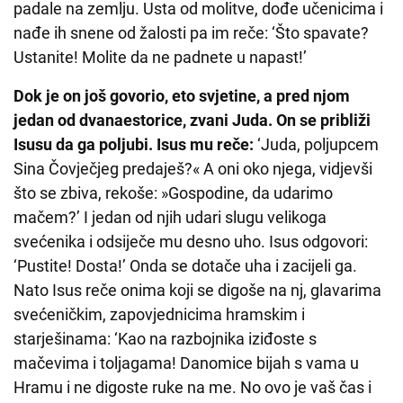
padale na zemlju. Usta od molitve, dođe učenicima i
nađe ih snene od žalosti pa im reče: ‘Što spavate?
Ustanite! Molite da ne padnete u napast!’
Dok je on još govorio, eto svjetine, a pred njom
jedan od dvanaestorice, zvani Juda. On se približi
Isusu da ga poljubi. Isus mu reče:
‘Juda, poljupcem
Sina Čovječjeg predaješ?« A oni oko njega, vidjevši
što se zbiva, rekoše: »Gospodine, da udarimo
mačem?’ I jedan od njih udari slugu velikoga
svećenika i odsiječe mu desno uho. Isus odgovori:
‘Pustite! Dosta!’ Onda se dotače uha i zacijeli ga.
Nato Isus reče onima koji se digoše na nj, glavarima
svećeničkim, zapovjednicima hramskim i
starješinama: ‘Kao na razbojnika iziđoste s
mačevima i toljagama! Danomice bijah s vama u
Hramu i ne digoste ruke na me. No ovo je vaš čas i