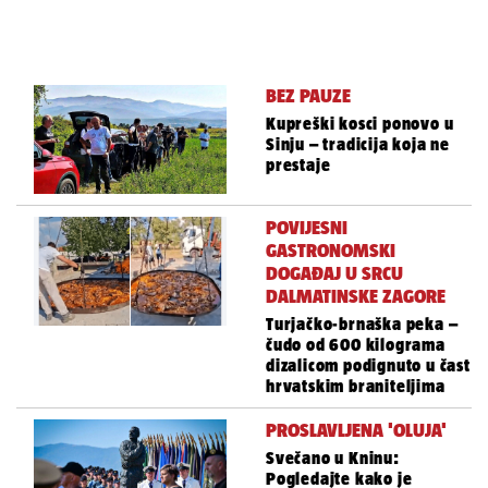
BEZ PAUZE
Kupreški kosci ponovo u
Sinju – tradicija koja ne
prestaje
POVIJESNI
GASTRONOMSKI
DOGAĐAJ U SRCU
DALMATINSKE ZAGORE
Turjačko-brnaška peka –
čudo od 600 kilograma
dizalicom podignuto u čast
hrvatskim braniteljima
PROSLAVLJENA 'OLUJA'
Svečano u Kninu:
Pogledajte kako je