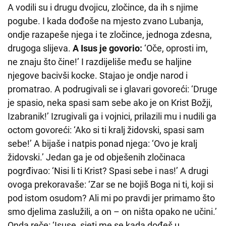
A vodili su i drugu dvojicu, zločince, da ih s njime
pogube. I kada dođoše na mjesto zvano Lubanja,
ondje razapeše njega i te zločince, jednoga zdesna,
drugoga slijeva.
A Isus je govorio:
‘Oče, oprosti im,
ne znaju što čine!’ I razdijeliše među se haljine
njegove bacivši kocke. Stajao je ondje narod i
promatrao. A podrugivali se i glavari govoreći: ‘Druge
je spasio, neka spasi sam sebe ako je on Krist Božji,
Izabranik!’ Izrugivali ga i vojnici, prilazili mu i nudili ga
octom govoreći: ‘Ako si ti kralj židovski, spasi sam
sebe!’ A bijaše i natpis ponad njega: ‘Ovo je kralj
židovski.’ Jedan ga je od obješenih zločinaca
pogrđivao: ‘Nisi li ti Krist? Spasi sebe i nas!’ A drugi
ovoga prekoravaše: ‘Zar se ne bojiš Boga ni ti, koji si
pod istom osudom? Ali mi po pravdi jer primamo što
smo djelima zaslužili, a on – on ništa opako ne učini.’
Onda reče: ‘Isuse, sjeti me se kada dođeš u