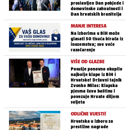
proslavljen Dan pobjede i
domovinske zahvalnosti i
Dan hrvatskih branitelja
MANJE INTERESA
Na izborima u BiH može
glasati 50 tisuća birača iz
inozemstva; sve veće
razočarenje
VIŠE OD GLAZBE
Posušje ponovno okupilo
najbolje klape iz BiH i
Hrvatske! Državni tajnik
Zvonko Milas: Klapska
pjesma čuva baštinu i
povezuje Hrvate diljem
svijeta
ODLIČNE VIJESTI!
Hrvatska u izboru za
prestižne nagrade