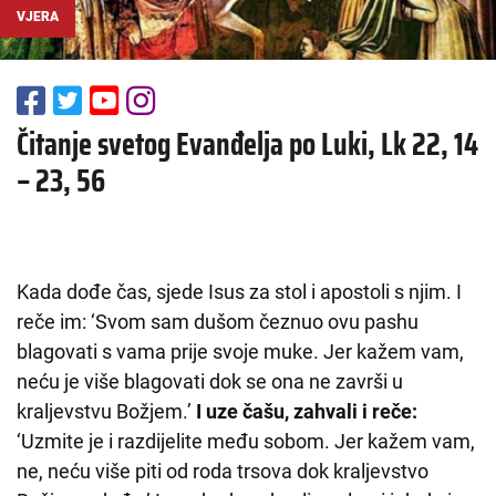
VJERA
Čitanje svetog Evanđelja po Luki, Lk 22, 14
– 23, 56
Kada dođe čas, sjede Isus za stol i apostoli s njim. I
reče im: ‘Svom sam dušom čeznuo ovu pashu
blagovati s vama prije svoje muke. Jer kažem vam,
neću je više blagovati dok se ona ne završi u
kraljevstvu Božjem.’
I uze čašu, zahvali i reče:
‘Uzmite je i razdijelite među sobom. Jer kažem vam,
ne, neću više piti od roda trsova dok kraljevstvo