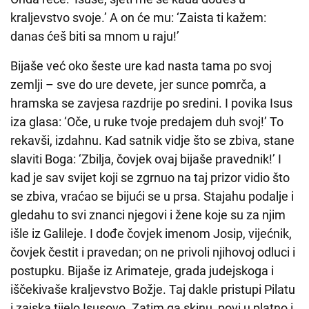
kraljevstvo svoje.’ A on će mu: ‘Zaista ti kažem:
danas ćeš biti sa mnom u raju!’
Bijaše već oko šeste ure kad nasta tama po svoj
zemlji – sve do ure devete, jer sunce pomrča, a
hramska se zavjesa razdrije po sredini. I povika Isus
iza glasa: ‘Oče, u ruke tvoje predajem duh svoj!’ To
rekavši, izdahnu. Kad satnik vidje što se zbiva, stane
slaviti Boga: ‘Zbilja, čovjek ovaj bijaše pravednik!’ I
kad je sav svijet koji se zgrnuo na taj prizor vidio što
se zbiva, vraćao se bijući se u prsa. Stajahu podalje i
gledahu to svi znanci njegovi i žene koje su za njim
išle iz Galileje. I dođe čovjek imenom Josip, vijećnik,
čovjek čestit i pravedan; on ne privoli njihovoj odluci i
postupku. Bijaše iz Arimateje, grada judejskoga i
iščekivaše kraljevstvo Božje. Taj dakle pristupi Pilatu
i zaiska tijelo Isusovo. Zatim ga skinu, povi u platno i