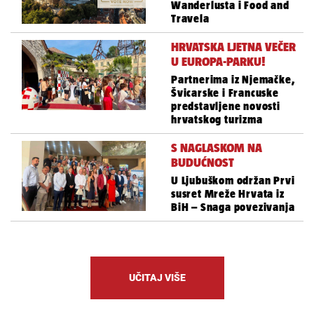
Wanderlusta i Food and
Travela
HRVATSKA LJETNA VEČER
U EUROPA-PARKU!
Partnerima iz Njemačke,
Švicarske i Francuske
predstavljene novosti
hrvatskog turizma
S NAGLASKOM NA
BUDUĆNOST
U Ljubuškom održan Prvi
susret Mreže Hrvata iz
BiH – Snaga povezivanja
UČITAJ VIŠE