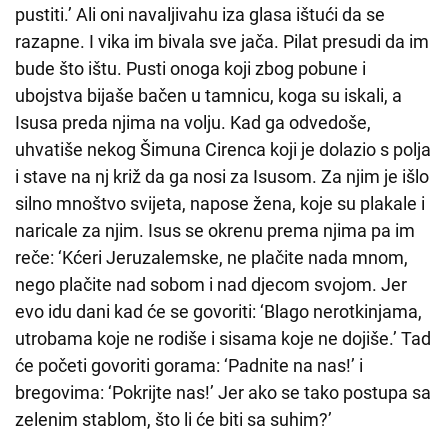
pustiti.’ Ali oni navaljivahu iza glasa ištući da se
razapne. I vika im bivala sve jača. Pilat presudi da im
bude što ištu. Pusti onoga koji zbog pobune i
ubojstva bijaše bačen u tamnicu, koga su iskali, a
Isusa preda njima na volju. Kad ga odvedoše,
uhvatiše nekog Šimuna Cirenca koji je dolazio s polja
i stave na nj križ da ga nosi za Isusom. Za njim je išlo
silno mnoštvo svijeta, napose žena, koje su plakale i
naricale za njim. Isus se okrenu prema njima pa im
reče: ‘Kćeri Jeruzalemske, ne plačite nada mnom,
nego plačite nad sobom i nad djecom svojom. Jer
evo idu dani kad će se govoriti: ‘Blago nerotkinjama,
utrobama koje ne rodiše i sisama koje ne dojiše.’ Tad
će početi govoriti gorama: ‘Padnite na nas!’ i
bregovima: ‘Pokrijte nas!’ Jer ako se tako postupa sa
zelenim stablom, što li će biti sa suhim?’