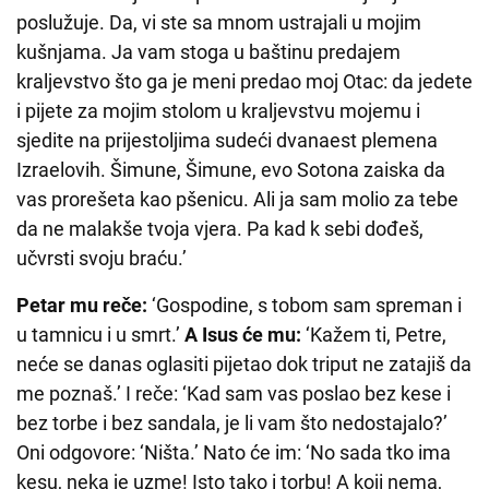
poslužuje. Da, vi ste sa mnom ustrajali u mojim
kušnjama. Ja vam stoga u baštinu predajem
kraljevstvo što ga je meni predao moj Otac: da jedete
i pijete za mojim stolom u kraljevstvu mojemu i
sjedite na prijestoljima sudeći dvanaest plemena
Izraelovih. Šimune, Šimune, evo Sotona zaiska da
vas prorešeta kao pšenicu. Ali ja sam molio za tebe
da ne malakše tvoja vjera. Pa kad k sebi dođeš,
učvrsti svoju braću.’
Petar mu reče:
‘Gospodine, s tobom sam spreman i
u tamnicu i u smrt.’
A Isus će mu:
‘Kažem ti, Petre,
neće se danas oglasiti pijetao dok triput ne zatajiš da
me poznaš.’ I reče: ‘Kad sam vas poslao bez kese i
bez torbe i bez sandala, je li vam što nedostajalo?’
Oni odgovore: ‘Ništa.’ Nato će im: ‘No sada tko ima
kesu, neka je uzme! Isto tako i torbu! A koji nema,