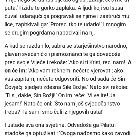
puta.’ I iziđe te gorko zaplaka. A ljudi koji su Isusa
čuvali udarajući ga poigravali se njime i zastirući mu
lice, zapitkivali ga: ‘Proreci tko te udario!’ I mnogim
se drugim pogrdama nabacivali na nj.
A kad se razdanilo, sabra se starješinstvo narodno,
glavari svećenički i pismoznanci te ga dovedoše
pred svoje Vijeće i rekoše: ‘Ako si ti Krist, reci nam!’
A
on će im:
‘Ako vam reknem, nećete vjerovati; ako
vas zapitam, nećete odgovoriti. No od sada će Sin
Čovječji sjedjeti zdesna Sile Božje.’ Nato svi rekoše:
‘Ti si, dakle, Sin Božji!’ On im reče: ‘Vi velite! Ja
jesam!’ Nato će oni: ‘Što nam još svjedočanstvo
treba? Ta sami smo čuli iz njegovih usta!’
I ustade sva ona svjetina. Odvedoše ga Pilatu i
stadoše ga optuživati: ‘Ovoga nađosmo kako zavodi