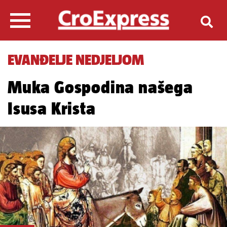
EVANĐELJE NEDJELJOM
Muka Gospodina našega
Isusa Krista