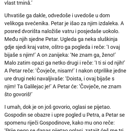
vlast tminâ.’
Uhvatiše ga dakle, odvedoše i uvedoše u dom
velikoga svećenika. Petar je išao za njim izdaleka. A
posred dvorišta naložiše vatru i posjedaše uokolo.
Među njih sjedne Petar. Ugleda ga neka sluškinja
gdje sjedi kraj vatre, oštro ga pogleda i reče: ‘I ovaj
bijaše s njim!’ A on zanijeka: ‘Ne znam ga, ženo!’
Malo zatim opazi ga netko drugi i reče: ‘I ti si od njih!’
A Petar reče: ‘Čovječe, nisam!’ I nakon otprilike jedne
ure drugi neki navaljivaše: ‘Doista, i ovaj bijaše s
njim! Ta Galilejac je!’ A Petar će: ‘Čovječe, ne znam
što govoriš!’
I umah, dok je on još govorio, oglasi se pijetao.
Gospodin se obazre i upre pogled u Petra, a Petar se
spomenu riječi Gospodinove, kako mu ono reče:
‘Prije nego se danas pijetao oglasi, zatajit ćeš me tri