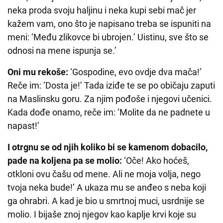
neka proda svoju haljinu i neka kupi sebi mač jer
kažem vam, ono što je napisano treba se ispuniti na
meni: ‘Među zlikovce bi ubrojen.’ Uistinu, sve što se
odnosi na mene ispunja se.’
Oni mu rekoše:
‘Gospodine, evo ovdje dva mača!’
Reče im: ‘Dosta je!’ Tada iziđe te se po običaju zaputi
na Maslinsku goru. Za njim pođoše i njegovi učenici.
Kada dođe onamo, reče im: ‘Molite da ne padnete u
napast!’
I
otrgnu se od njih koliko bi se kamenom dobacilo,
pade na koljena pa se molio:
‘Oče! Ako hoćeš,
otkloni ovu čašu od mene. Ali ne moja volja, nego
tvoja neka bude!’ A ukaza mu se anđeo s neba koji
ga ohrabri. A kad je bio u smrtnoj muci, usrdnije se
molio. I bijaše znoj njegov kao kaplje krvi koje su