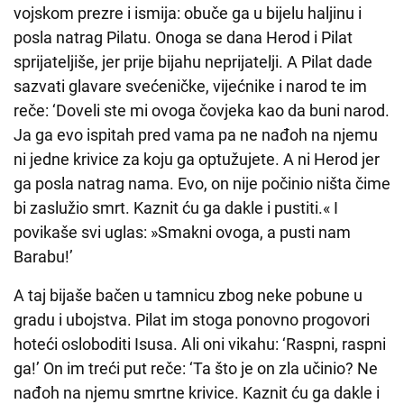
vojskom prezre i ismija: obuče ga u bijelu haljinu i
posla natrag Pilatu. Onoga se dana Herod i Pilat
sprijateljiše, jer prije bijahu neprijatelji. A Pilat dade
sazvati glavare svećeničke, vijećnike i narod te im
reče: ‘Doveli ste mi ovoga čovjeka kao da buni narod.
Ja ga evo ispitah pred vama pa ne nađoh na njemu
ni jedne krivice za koju ga optužujete. A ni Herod jer
ga posla natrag nama. Evo, on nije počinio ništa čime
bi zaslužio smrt. Kaznit ću ga dakle i pustiti.« I
povikaše svi uglas: »Smakni ovoga, a pusti nam
Barabu!’
A taj bijaše bačen u tamnicu zbog neke pobune u
gradu i ubojstva. Pilat im stoga ponovno progovori
hoteći osloboditi Isusa. Ali oni vikahu: ‘Raspni, raspni
ga!’ On im treći put reče: ‘Ta što je on zla učinio? Ne
nađoh na njemu smrtne krivice. Kaznit ću ga dakle i