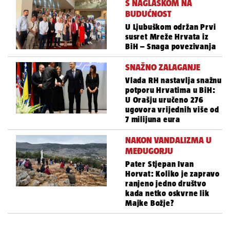
S NAGLASKOM NA
BUDUĆNOST
U Ljubuškom održan Prvi
susret Mreže Hrvata iz
BiH – Snaga povezivanja
SNAŽNO ZALAGANJE
Vlada RH nastavlja snažnu
potporu Hrvatima u BiH:
U Orašju uručeno 276
ugovora vrijednih više od
7 milijuna eura
NAKON VANDALIZMA U
MEĐUGORJU
Pater Stjepan Ivan
Horvat: Koliko je zapravo
ranjeno jedno društvo
kada netko oskvrne lik
Majke Božje?