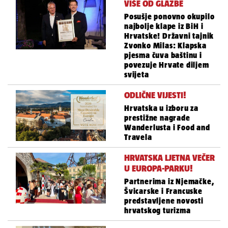
VIŠE OD GLAZBE
Posušje ponovno okupilo
najbolje klape iz BiH i
Hrvatske! Državni tajnik
Zvonko Milas: Klapska
pjesma čuva baštinu i
povezuje Hrvate diljem
svijeta
ODLIČNE VIJESTI!
Hrvatska u izboru za
prestižne nagrade
Wanderlusta i Food and
Travela
HRVATSKA LJETNA VEČER
U EUROPA-PARKU!
Partnerima iz Njemačke,
Švicarske i Francuske
predstavljene novosti
hrvatskog turizma