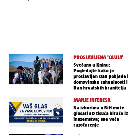
PROSLAVLJENA 'OLUJA'
Svečano u Kninu:
Pogledajte kako je
proslavljen Dan pobjede i
domovinske zahvalnosti i
Dan hrvatskih branitelja
MANJE INTERESA
Na izborima u BiH može
glasati 50 tisuća birača iz
inozemstva; sve veće
razočarenje