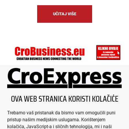
UČITAJ VIŠE
ÜBER UNS
OVA WEB STRANICA KORISTI KOLAČIĆE
IMPRESSUM
Trebamo vaš pristanak da bismo vam omogućili puni
AGB
pristup našim medijskim uslugama. Korištenjem
kolačića, JavaScript-a i sličnih tehnologija, mi i naši