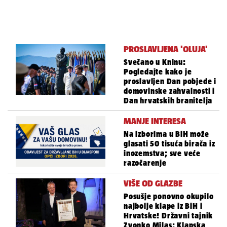
PROSLAVLJENA 'OLUJA'
Svečano u Kninu:
Pogledajte kako je
proslavljen Dan pobjede i
domovinske zahvalnosti i
Dan hrvatskih branitelja
MANJE INTERESA
Na izborima u BiH može
glasati 50 tisuća birača iz
inozemstva; sve veće
razočarenje
VIŠE OD GLAZBE
Posušje ponovno okupilo
najbolje klape iz BiH i
Hrvatske! Državni tajnik
Zvonko Milas: Klapska