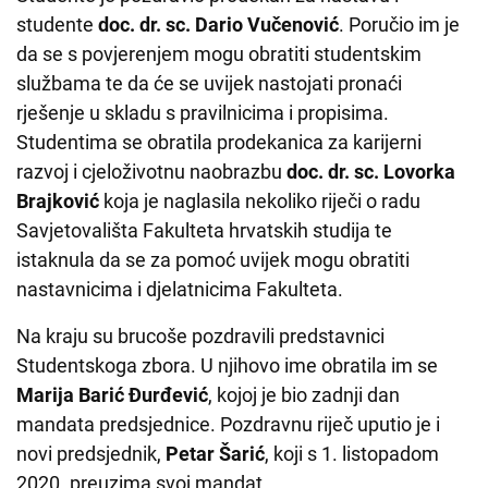
studente
doc. dr. sc. Dario Vučenović
. Poručio im je
da se s povjerenjem mogu obratiti studentskim
službama te da će se uvijek nastojati pronaći
rješenje u skladu s pravilnicima i propisima.
Studentima se obratila prodekanica za karijerni
razvoj i cjeloživotnu naobrazbu
doc. dr. sc. Lovorka
Brajković
koja je naglasila nekoliko riječi o radu
Savjetovališta Fakulteta hrvatskih studija te
istaknula da se za pomoć uvijek mogu obratiti
nastavnicima i djelatnicima Fakulteta.
Na kraju su brucoše pozdravili predstavnici
Studentskoga zbora. U njihovo ime obratila im se
Marija Barić Đurđević
, kojoj je bio zadnji dan
mandata predsjednice. Pozdravnu riječ uputio je i
novi predsjednik,
Petar Šarić
, koji s 1. listopadom
2020. preuzima svoj mandat.