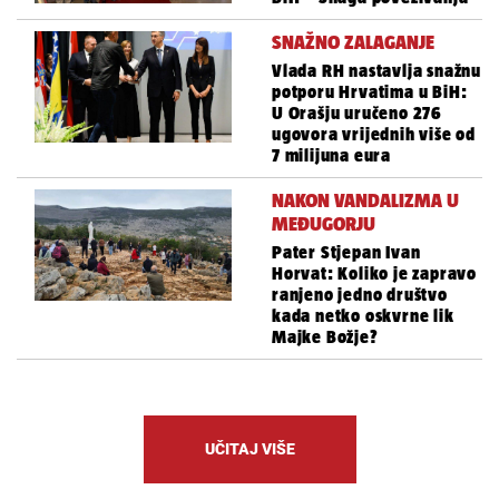
SNAŽNO ZALAGANJE
Vlada RH nastavlja snažnu
potporu Hrvatima u BiH:
U Orašju uručeno 276
ugovora vrijednih više od
7 milijuna eura
NAKON VANDALIZMA U
MEĐUGORJU
Pater Stjepan Ivan
Horvat: Koliko je zapravo
ranjeno jedno društvo
kada netko oskvrne lik
Majke Božje?
UČITAJ VIŠE