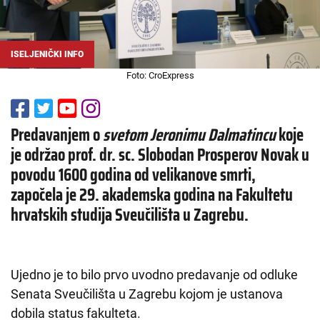
ISELJENIČKI INFO
Foto: CroExpress
Predavanjem o
svetom Jeronimu Dalmatincu
koje
je održao prof. dr. sc. Slobodan Prosperov Novak u
povodu 1600 godina od velikanove smrti,
započela je 29. akademska godina na Fakultetu
hrvatskih studija Sveučilišta u Zagrebu.
Ujedno je to bilo prvo uvodno predavanje od odluke
Senata Sveučilišta u Zagrebu kojom je ustanova
dobila status fakulteta.