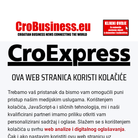
ÜBER UNS
OVA WEB STRANICA KORISTI KOLAČIĆE
IMPRESSUM
Trebamo vaš pristanak da bismo vam omogućili puni
AGB
pristup našim medijskim uslugama. Korištenjem
kolačića, JavaScript-a i sličnih tehnologija, mi i naši
DATENSCHUTZ
kvalificirani partneri imamo priliku otkriti vam
personalizirani sadržaj i oglase. Slažem se s korištenjem
MEDIADATEN
kolačića u svrhu
web analize i digitalnog oglašavanja
.
Čak i ako nastavim koristiti ovu web stranicu uz