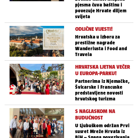
pjesma čuva baštinu i
povezuje Hrvate diljem
svijeta
ODLIČNE VIJESTI!
Hrvatska u izboru za
prestižne nagrade
Wanderlusta i Food and
Travela
HRVATSKA LJETNA VEČER
U EUROPA-PARKU!
Partnerima iz Njemačke,
Švicarske i Francuske
predstavljene novosti
hrvatskog turizma
S NAGLASKOM NA
BUDUĆNOST
U Ljubuškom održan Prvi
susret Mreže Hrvata iz
BiH – Snaga povezivanja