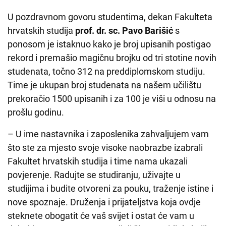
U pozdravnom govoru studentima, dekan Fakulteta
hrvatskih studija
prof. dr. sc. Pavo Barišić
s
ponosom je istaknuo kako je broj upisanih postigao
rekord i premašio magičnu brojku od tri stotine novih
studenata, točno 312 na preddiplomskom studiju.
Time je ukupan broj studenata na našem učilištu
prekoračio 1500 upisanih i za 100 je viši u odnosu na
prošlu godinu.
– U ime nastavnika i zaposlenika zahvaljujem vam
što ste za mjesto svoje visoke naobrazbe izabrali
Fakultet hrvatskih studija i time nama ukazali
povjerenje. Radujte se studiranju, uživajte u
studijima i budite otvoreni za pouku, traženje istine i
nove spoznaje. Druženja i prijateljstva koja ovdje
steknete obogatit će vaš svijet i ostat će vam u