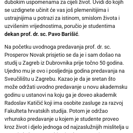
dubokim uspomenama za cijeli život. Uvidi do kojih
se uzdignete učinit će vas još plemenitijima i
ustrajnijima u potrazi za istinom, smislom života i
uzvišenim vrijednostima, poručio je studentima
dekan prof. dr. sc. Pavo Barišić
.
Na početku uvodnoga predavanja prof. dr. sc.
Prosperov Novak prisjetio se da je i sam došao na
studij u Zagreb iz Dubrovnika prije točno 50 godina.
Ujedno mu je ovo i posljednja godina predavanja na
Sveučilištu u Zagrebu. Kazao je da je sretan što
može održati uvodno predavanje u novu akademsku
godinu u ustanovi na koju ga je doveo akademik
Radoslav Katičić koji ima osobite zasluge za razvoj
Fakulteta hrvatskih studija. Potom je održao
vrhunsko predavanje u kojem je studente proveo
kroz život i djelo jednoga od najzaslužnijih mislitelja u