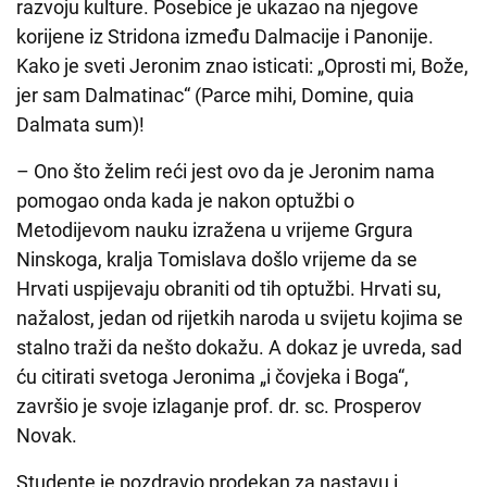
razvoju kulture. Posebice je ukazao na njegove
korijene iz Stridona između Dalmacije i Panonije.
Kako je sveti Jeronim znao isticati: „Oprosti mi, Bože,
jer sam Dalmatinac“ (Parce mihi, Domine, quia
Dalmata sum)!
– Ono što želim reći jest ovo da je Jeronim nama
pomogao onda kada je nakon optužbi o
Metodijevom nauku izražena u vrijeme Grgura
Ninskoga, kralja Tomislava došlo vrijeme da se
Hrvati uspijevaju obraniti od tih optužbi. Hrvati su,
nažalost, jedan od rijetkih naroda u svijetu kojima se
stalno traži da nešto dokažu. A dokaz je uvreda, sad
ću citirati svetoga Jeronima „i čovjeka i Boga“,
završio je svoje izlaganje prof. dr. sc. Prosperov
Novak.
Studente je pozdravio prodekan za nastavu i