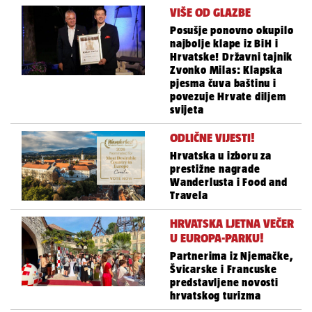
VIŠE OD GLAZBE
Posušje ponovno okupilo
najbolje klape iz BiH i
Hrvatske! Državni tajnik
Zvonko Milas: Klapska
pjesma čuva baštinu i
povezuje Hrvate diljem
svijeta
ODLIČNE VIJESTI!
Hrvatska u izboru za
prestižne nagrade
Wanderlusta i Food and
Travela
HRVATSKA LJETNA VEČER
U EUROPA-PARKU!
Partnerima iz Njemačke,
Švicarske i Francuske
predstavljene novosti
hrvatskog turizma