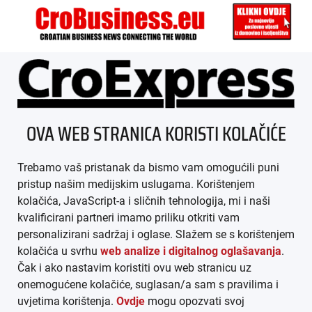
ÜBER UNS
OVA WEB STRANICA KORISTI KOLAČIĆE
IMPRESSUM
Trebamo vaš pristanak da bismo vam omogućili puni
AGB
pristup našim medijskim uslugama. Korištenjem
kolačića, JavaScript-a i sličnih tehnologija, mi i naši
DATENSCHUTZ
kvalificirani partneri imamo priliku otkriti vam
personalizirani sadržaj i oglase. Slažem se s korištenjem
MEDIADATEN
kolačića u svrhu
web analize i digitalnog oglašavanja
.
Čak i ako nastavim koristiti ovu web stranicu uz
ARHIVA (PDF)
onemogućene kolačiće, suglasan/a sam s pravilima i
uvjetima korištenja.
Ovdje
mogu opozvati svoj