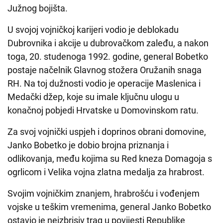
Južnog bojišta.
U svojoj vojničkoj karijeri vodio je deblokadu
Dubrovnika i akcije u dubrovačkom zaleđu, a nakon
toga, 20. studenoga 1992. godine, general Bobetko
postaje načelnik Glavnog stožera Oružanih snaga
RH. Na toj dužnosti vodio je operacije Maslenica i
Medački džep, koje su imale ključnu ulogu u
konačnoj pobjedi Hrvatske u Domovinskom ratu.
Za svoj vojnički uspjeh i doprinos obrani domovine,
Janko Bobetko je dobio brojna priznanja i
odlikovanja, među kojima su Red kneza Domagoja s
ogrlicom i Velika vojna zlatna medalja za hrabrost.
Svojim vojničkim znanjem, hrabrošću i vođenjem
vojske u teškim vremenima, general Janko Bobetko
ostavio je neizbrisiv trag u povijesti Republike