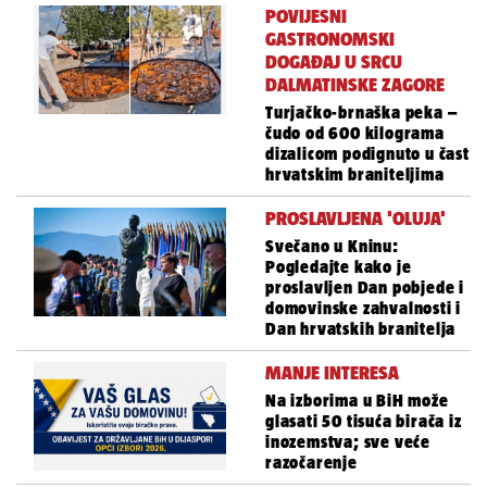
POVIJESNI
GASTRONOMSKI
DOGAĐAJ U SRCU
DALMATINSKE ZAGORE
Turjačko-brnaška peka –
čudo od 600 kilograma
dizalicom podignuto u čast
hrvatskim braniteljima
PROSLAVLJENA 'OLUJA'
Svečano u Kninu:
Pogledajte kako je
proslavljen Dan pobjede i
domovinske zahvalnosti i
Dan hrvatskih branitelja
MANJE INTERESA
Na izborima u BiH može
glasati 50 tisuća birača iz
inozemstva; sve veće
razočarenje