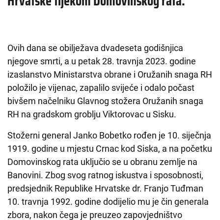
Hrvatske tijekom Domovinskog rata.
Ovih dana se obilježava dvadeseta godišnjica
njegove smrti, a u petak 28. travnja 2023. godine
izaslanstvo Ministarstva obrane i Oružanih snaga RH
položilo je vijenac, zapalilo svijeće i odalo počast
bivšem načelniku Glavnog stožera Oružanih snaga
RH na gradskom groblju Viktorovac u Sisku.
Stožerni general Janko Bobetko rođen je 10. siječnja
1919. godine u mjestu Crnac kod Siska, a na početku
Domovinskog rata uključio se u obranu zemlje na
Banovini. Zbog svog ratnog iskustva i sposobnosti,
predsjednik Republike Hrvatske dr. Franjo Tuđman
10. travnja 1992. godine dodijelio mu je čin generala
zbora, nakon čega je preuzeo zapovjedništvo