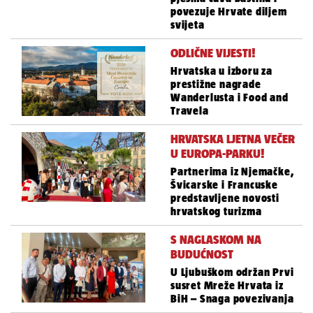
povezuje Hrvate diljem
svijeta
ODLIČNE VIJESTI!
Hrvatska u izboru za
prestižne nagrade
Wanderlusta i Food and
Travela
HRVATSKA LJETNA VEČER
U EUROPA-PARKU!
Partnerima iz Njemačke,
Švicarske i Francuske
predstavljene novosti
hrvatskog turizma
S NAGLASKOM NA
BUDUĆNOST
U Ljubuškom održan Prvi
susret Mreže Hrvata iz
BiH – Snaga povezivanja