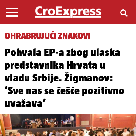
OHRABRUJUĆI ZNAKOVI
Pohvala EP-a zbog ulaska
predstavnika Hrvata u
vladu Srbije. Žigmanov:
‘Sve nas se češće pozitivno
uvažava’