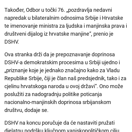
Također, Odbor u točki 76. „pozdravlja nedavni
napredak u bilateralnim odnosima Srbije i Hrvatske
te imenovanje ministra za ljudska i manjinska prava i
društveni dijalog iz hrvatske manjine“, prenio je
DSHV.
Ova stranka drži da je prepoznavanje doprinosa
DSHV-a demokratskim procesima u Srbiji ujedno i
„priznanje koje je jednako značajno kako za Vladu
Republike Srbije, čiji je član naš predsjednik, tako i za
cjelinu hrvatskoga naroda u ovoj državi“. Ono može
poslužiti za nadogradnju politike poticanja
nacionalno-manjinskih doprinosa srbijanskom
društvu, dodaje se.
DSHV na koncu poručuje da će nastaviti pružati
djelatnu podršku ključnom vanjskopolitičkom cilju