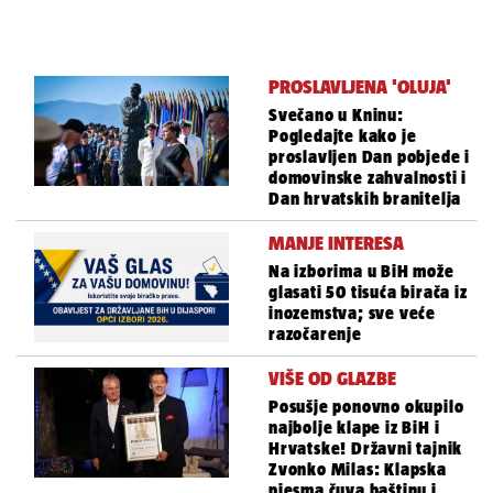
PROSLAVLJENA 'OLUJA'
Svečano u Kninu:
Pogledajte kako je
proslavljen Dan pobjede i
domovinske zahvalnosti i
Dan hrvatskih branitelja
MANJE INTERESA
Na izborima u BiH može
glasati 50 tisuća birača iz
inozemstva; sve veće
razočarenje
VIŠE OD GLAZBE
Posušje ponovno okupilo
najbolje klape iz BiH i
Hrvatske! Državni tajnik
Zvonko Milas: Klapska
pjesma čuva baštinu i