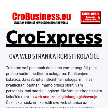
ÜBER UNS
OVA WEB STRANICA KORISTI KOLAČIĆE
IMPRESSUM
Trebamo vaš pristanak da bismo vam omogućili puni
AGB
pristup našim medijskim uslugama. Korištenjem
kolačića, JavaScript-a i sličnih tehnologija, mi i naši
DATENSCHUTZ
kvalificirani partneri imamo priliku otkriti vam
personalizirani sadržaj i oglase. Slažem se s korištenjem
MEDIADATEN
kolačića u svrhu
web analize i digitalnog oglašavanja
.
Čak i ako nastavim koristiti ovu web stranicu uz
ARHIVA (PDF)