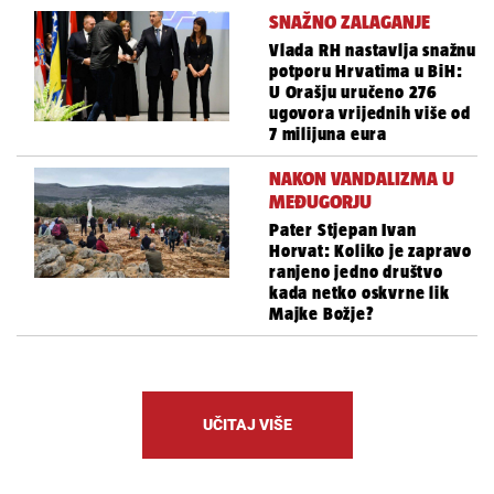
SNAŽNO ZALAGANJE
Vlada RH nastavlja snažnu
potporu Hrvatima u BiH:
U Orašju uručeno 276
ugovora vrijednih više od
7 milijuna eura
NAKON VANDALIZMA U
MEĐUGORJU
Pater Stjepan Ivan
Horvat: Koliko je zapravo
ranjeno jedno društvo
kada netko oskvrne lik
Majke Božje?
UČITAJ VIŠE