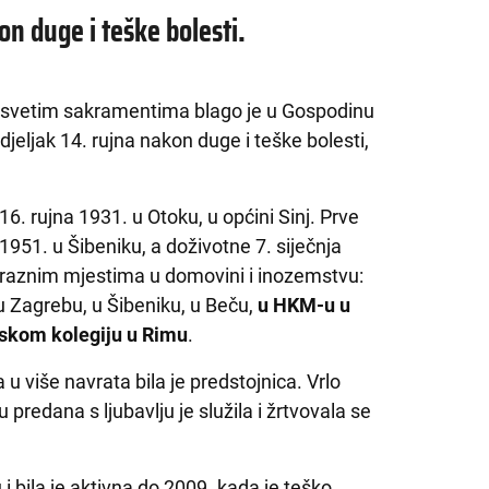
on duge i teške bolesti.
a svetim sakramentima blago je u Gospodinu
jeljak 14. rujna nakon duge i teške bolesti,
16. rujna 1931. u Otoku, u općini Sinj. Prve
 1951. u Šibeniku, a doživotne 7. siječnja
a raznim mjestima u domovini i inozemstvu:
 u Zagrebu, u Šibeniku, u Beču,
u HKM-u u
tskom kolegiju u Rimu
.
 više navrata bila je predstojnica. Vrlo
 predana s ljubavlju je služila i žrtvovala se
 i bila je aktivna do 2009. kada je teško