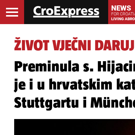
NEWS
FOR CROAT
LIVING ABR
ŽIVOT VJEČNI DARU
Preminula s. Hijaci
je i u hrvatskim ka
Stuttgartu i Münc