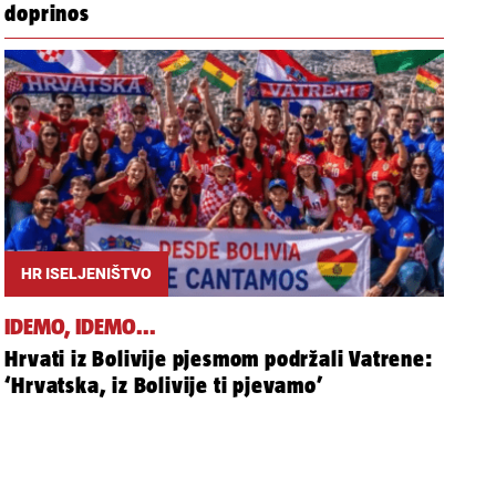
doprinos
HR ISELJENIŠTVO
IDEMO, IDEMO...
Hrvati iz Bolivije pjesmom podržali Vatrene:
‘Hrvatska, iz Bolivije ti pjevamo’