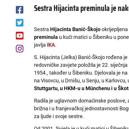
Sestra Hijacinta preminula je nak
Sestra
Hijacinta Banić-Škojo
okrijepljen
preminula
u kući matici u Šibeniku u poned
javlja
IKA
.
S. Hijacinta (Jelka) Banić-Škojo rođena je 
redovničke zavjete položila je 22. siječnja
1954., također u Šibeniku. Djelovala je n
na Visovcu, u Drnišu, u Senju, u Karlovcu,
Stuttgartu, u HKM-u u Münchenu i u Ško
Radila je uglavnom domaćinske poslove, a u
brižna i u franjevačkoj jednostavnosti Bogu
za ljude i svoje sestre.
Od 2001. živjela je u kući matici u Šibeniku