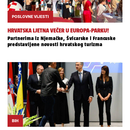
POSLOVNE VIJESTI
HRVATSKA LJETNA VEČER U EUROPA-PARKU!
Partnerima iz Njemačke, Švicarske i Francuske
predstavljene novosti hrvatskog turizma
BIH