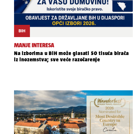
BIH
MANJE INTERESA
Na izborima u BiH može glasati 50 tisuća birača
iz inozemstva; sve veće razočarenje