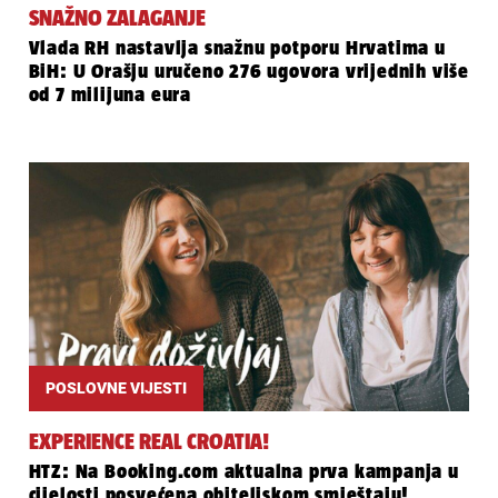
SNAŽNO ZALAGANJE
Vlada RH nastavlja snažnu potporu Hrvatima u
BiH: U Orašju uručeno 276 ugovora vrijednih više
od 7 milijuna eura
POSLOVNE VIJESTI
EXPERIENCE REAL CROATIA!
HTZ: Na Booking.com aktualna prva kampanja u
cijelosti posvećena obiteljskom smještaju!