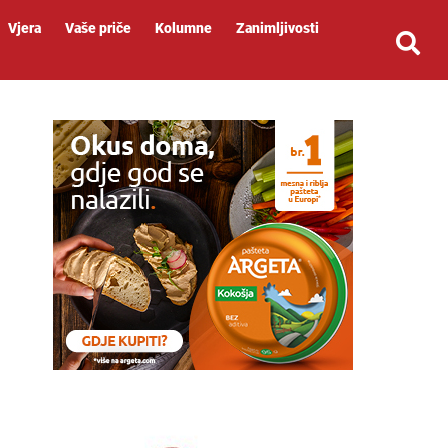
Vjera
Vaše priče
Kolumne
Zanimljivosti