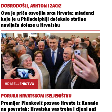
DOBRODOŠLI, ASHTON I ZACK!
Ova je priča osvojila srca Hrvata: mladenci
koje je u Philadelphiji dočekalo stotine
navijača dolaze u Hrvatsku
HR ISELJENIŠTVO
PORUKA HRVATSKOM ISELJENIŠTVU
Premijer Plenković pozvao Hrvate iz Kanade
na povratak: Hrvatska vas treba i cijeni vaš