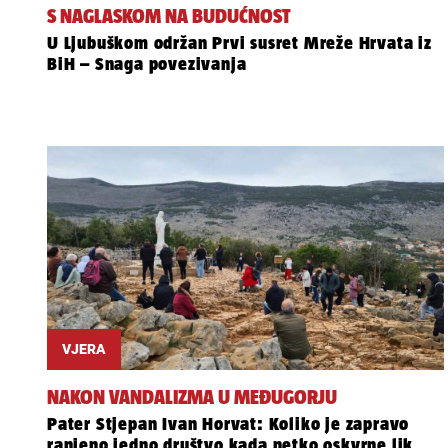
S NAGLASKOM NA BUDUĆNOST
U Ljubuškom održan Prvi susret Mreže Hrvata iz
BiH – Snaga povezivanja
VJERA
NAKON VANDALIZMA U MEĐUGORJU
Pater Stjepan Ivan Horvat: Koliko je zapravo
ranjeno jedno društvo kada netko oskvrne lik