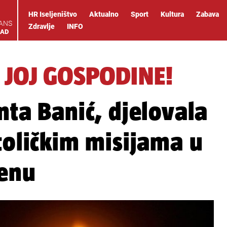
HR Iseljeništvo
Aktualno
Sport
Kultura
Zabava
IANS
Zdravlje
INFO
OAD
J JOJ GOSPODINE!
nta Banić, djelovala
toličkim misijama u
henu