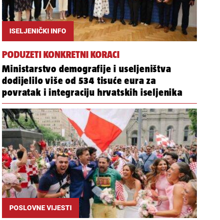
ISELJENIČKI INFO
PODUZETI KONKRETNI KORACI
Ministarstvo demografije i useljeništva
dodijelilo više od 534 tisuće eura za
povratak i integraciju hrvatskih iseljenika
POSLOVNE VIJESTI