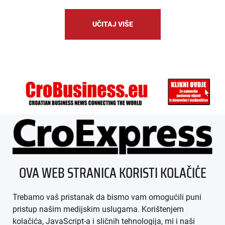
UČITAJ VIŠE
ÜBER UNS
OVA WEB STRANICA KORISTI KOLAČIĆE
IMPRESSUM
Trebamo vaš pristanak da bismo vam omogućili puni
AGB
pristup našim medijskim uslugama. Korištenjem
kolačića, JavaScript-a i sličnih tehnologija, mi i naši