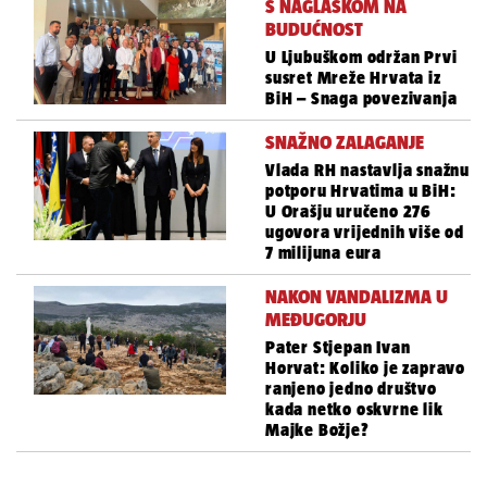
S NAGLASKOM NA
BUDUĆNOST
U Ljubuškom održan Prvi
susret Mreže Hrvata iz
BiH – Snaga povezivanja
SNAŽNO ZALAGANJE
Vlada RH nastavlja snažnu
potporu Hrvatima u BiH:
U Orašju uručeno 276
ugovora vrijednih više od
7 milijuna eura
NAKON VANDALIZMA U
MEĐUGORJU
Pater Stjepan Ivan
Horvat: Koliko je zapravo
ranjeno jedno društvo
kada netko oskvrne lik
Majke Božje?