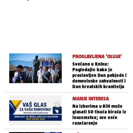
PROSLAVLJENA 'OLUJA'
Svečano u Kninu:
Pogledajte kako je
proslavljen Dan pobjede i
domovinske zahvalnosti i
Dan hrvatskih branitelja
MANJE INTERESA
Na izborima u BiH može
glasati 50 tisuća birača iz
inozemstva; sve veće
razočarenje