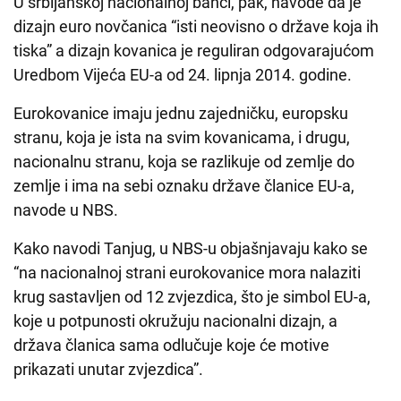
U srbijanskoj nacionalnoj banci, pak, navode da je
dizajn euro novčanica “isti neovisno o države koja ih
tiska” a dizajn kovanica je reguliran odgovarajućom
Uredbom Vijeća EU-a od 24. lipnja 2014. godine.
Eurokovanice imaju jednu zajedničku, europsku
stranu, koja je ista na svim kovanicama, i drugu,
nacionalnu stranu, koja se razlikuje od zemlje do
zemlje i ima na sebi oznaku države članice EU-a,
navode u NBS.
Kako navodi Tanjug, u NBS-u objašnjavaju kako se
“na nacionalnoj strani eurokovanice mora nalaziti
krug sastavljen od 12 zvjezdica, što je simbol EU-a,
koje u potpunosti okružuju nacionalni dizajn, a
država članica sama odlučuje koje će motive
prikazati unutar zvjezdica”.