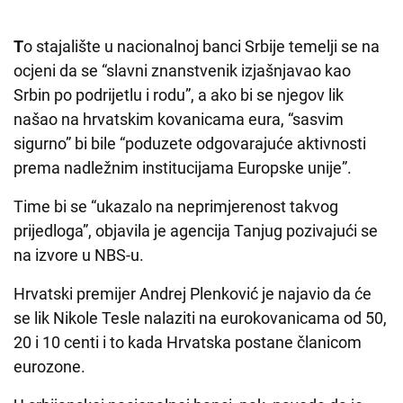
T
o stajalište u nacionalnoj banci Srbije temelji se na
ocjeni da se “slavni znanstvenik izjašnjavao kao
Srbin po podrijetlu i rodu”, a ako bi se njegov lik
našao na hrvatskim kovanicama eura, “sasvim
sigurno” bi bile “poduzete odgovarajuće aktivnosti
prema nadležnim institucijama Europske unije”.
Time bi se “ukazalo na neprimjerenost takvog
prijedloga”, objavila je agencija Tanjug pozivajući se
na izvore u NBS-u.
Hrvatski premijer Andrej Plenković je najavio da će
se lik Nikole Tesle nalaziti na eurokovanicama od 50,
20 i 10 centi i to kada Hrvatska postane članicom
eurozone.