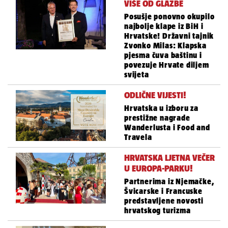
VIŠE OD GLAZBE
Posušje ponovno okupilo
najbolje klape iz BiH i
Hrvatske! Državni tajnik
Zvonko Milas: Klapska
pjesma čuva baštinu i
povezuje Hrvate diljem
svijeta
ODLIČNE VIJESTI!
Hrvatska u izboru za
prestižne nagrade
Wanderlusta i Food and
Travela
HRVATSKA LJETNA VEČER
U EUROPA-PARKU!
Partnerima iz Njemačke,
Švicarske i Francuske
predstavljene novosti
hrvatskog turizma