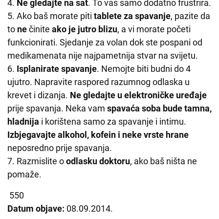
4.
Ne gledajte na sat
. To vas samo dodatno frustrira.
5. Ako baš morate piti
tablete za spavanje
, pazite da
to
ne
činite
ako je jutro blizu
, a vi morate početi
funkcionirati. Sjedanje za volan dok ste pospani od
medikamenata nije najpametnija stvar na svijetu.
6.
Isplanirate spavanje
. Nemojte biti budni do 4
ujutro. Napravite raspored razumnog odlaska u
krevet i dizanja.
Ne gledajte u elektroničke uređaje
prije spavanja. Neka vam
spavaća soba bude tamna,
hladnija
i korištena samo za spavanje i intimu.
Izbjegavajte alkohol, kofein i neke vrste hrane
neposredno prije spavanja.
7. Razmislite o
odlasku doktoru
, ako baš ništa ne
pomaže.
550
Datum objave:
08.09.2014.