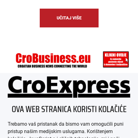
UČITAJ VIŠE
ÜBER UNS
OVA WEB STRANICA KORISTI KOLAČIĆE
IMPRESSUM
Trebamo vaš pristanak da bismo vam omogućili puni
AGB
pristup našim medijskim uslugama. Korištenjem