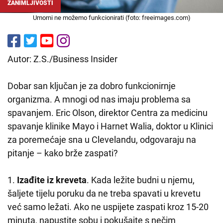
ZANIMLJIVOSTI
Umorni ne možemo funkcionirati (foto: freeimages.com)
Autor: Z.S./Business Insider
Dobar san ključan je za dobro funkcionirnje
organizma. A mnogi od nas imaju problema sa
spavanjem. Eric Olson, direktor Centra za medicinu
spavanje klinike Mayo i Harnet Walia, doktor u Klinici
za poremećaje sna u Clevelandu, odgovaraju na
pitanje – kako brže zaspati?
1.
Izađite iz kreveta
. Kada ležite budni u njemu,
šaljete tijelu poruku da ne treba spavati u krevetu
već samo ležati. Ako ne uspijete zaspati kroz 15-20
minuta, napustite sobu i pokušajte s nečim