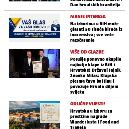
Dan hrvatskih branitelja
MANJE INTERESA
Na izborima u BiH može
glasati 50 tisuća birača iz
inozemstva; sve veće
razočarenje
VIŠE OD GLAZBE
Posušje ponovno okupilo
najbolje klape iz BiH i
Hrvatske! Državni tajnik
Zvonko Milas: Klapska
pjesma čuva baštinu i
povezuje Hrvate diljem
svijeta
ODLIČNE VIJESTI!
Hrvatska u izboru za
prestižne nagrade
Wanderlusta i Food and
Travela