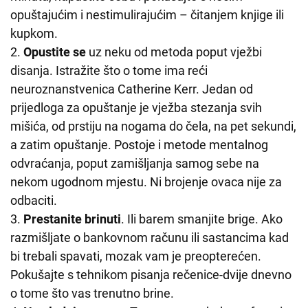
opuštajućim i nestimulirajućim – čitanjem knjige ili
kupkom.
2.
Opustite se
uz neku od metoda poput vježbi
disanja. Istražite što o tome ima reći
neuroznanstvenica Catherine Kerr. Jedan od
prijedloga za opuštanje je vježba stezanja svih
mišića, od prstiju na nogama do čela, na pet sekundi,
a zatim opuštanje. Postoje i metode mentalnog
odvraćanja, poput zamišljanja samog sebe na
nekom ugodnom mjestu. Ni brojenje ovaca nije za
odbaciti.
3.
Prestanite brinuti
. Ili barem smanjite brige. Ako
razmišljate o bankovnom računu ili sastancima kad
bi trebali spavati, mozak vam je preopterećen.
Pokušajte s tehnikom pisanja rečenice-dvije dnevno
o tome što vas trenutno brine.