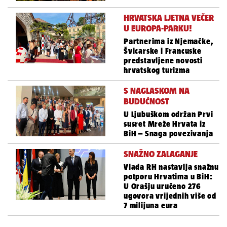
HRVATSKA LJETNA VEČER
U EUROPA-PARKU!
Partnerima iz Njemačke,
Švicarske i Francuske
predstavljene novosti
hrvatskog turizma
S NAGLASKOM NA
BUDUĆNOST
U Ljubuškom održan Prvi
susret Mreže Hrvata iz
BiH – Snaga povezivanja
SNAŽNO ZALAGANJE
Vlada RH nastavlja snažnu
potporu Hrvatima u BiH:
U Orašju uručeno 276
ugovora vrijednih više od
7 milijuna eura