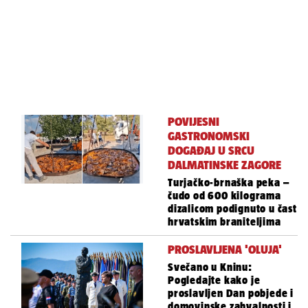
POVIJESNI
GASTRONOMSKI
DOGAĐAJ U SRCU
DALMATINSKE ZAGORE
Turjačko-brnaška peka –
čudo od 600 kilograma
dizalicom podignuto u čast
hrvatskim braniteljima
PROSLAVLJENA 'OLUJA'
Svečano u Kninu:
Pogledajte kako je
proslavljen Dan pobjede i
domovinske zahvalnosti i