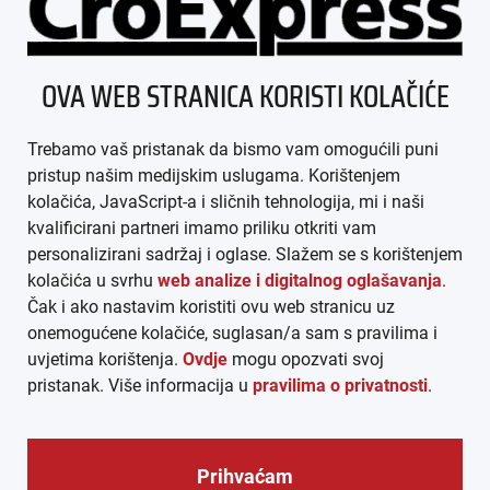
ÜBER UNS
OVA WEB STRANICA KORISTI KOLAČIĆE
IMPRESSUM
Trebamo vaš pristanak da bismo vam omogućili puni
AGB
pristup našim medijskim uslugama. Korištenjem
kolačića, JavaScript-a i sličnih tehnologija, mi i naši
DATENSCHUTZ
kvalificirani partneri imamo priliku otkriti vam
personalizirani sadržaj i oglase. Slažem se s korištenjem
MEDIADATEN
kolačića u svrhu
web analize i digitalnog oglašavanja
.
Čak i ako nastavim koristiti ovu web stranicu uz
ARHIVA (PDF)
onemogućene kolačiće, suglasan/a sam s pravilima i
uvjetima korištenja.
Ovdje
mogu opozvati svoj
pristanak. Više informacija u
pravilima o privatnosti
.
Prihvaćam