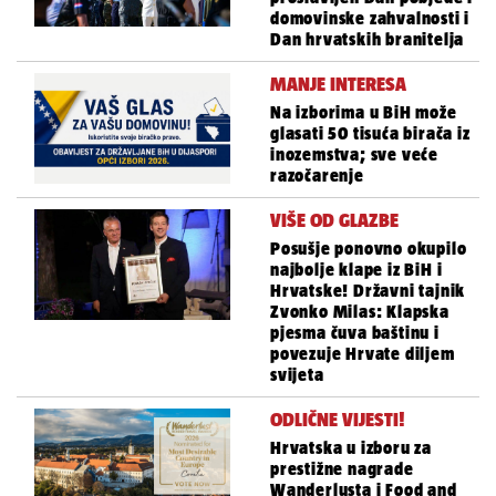
domovinske zahvalnosti i
Dan hrvatskih branitelja
MANJE INTERESA
Na izborima u BiH može
glasati 50 tisuća birača iz
inozemstva; sve veće
razočarenje
VIŠE OD GLAZBE
Posušje ponovno okupilo
najbolje klape iz BiH i
Hrvatske! Državni tajnik
Zvonko Milas: Klapska
pjesma čuva baštinu i
povezuje Hrvate diljem
svijeta
ODLIČNE VIJESTI!
Hrvatska u izboru za
prestižne nagrade
Wanderlusta i Food and