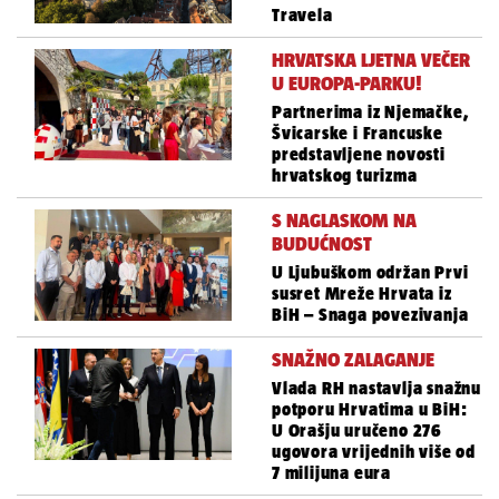
Travela
HRVATSKA LJETNA VEČER
U EUROPA-PARKU!
Partnerima iz Njemačke,
Švicarske i Francuske
predstavljene novosti
hrvatskog turizma
S NAGLASKOM NA
BUDUĆNOST
U Ljubuškom održan Prvi
susret Mreže Hrvata iz
BiH – Snaga povezivanja
SNAŽNO ZALAGANJE
Vlada RH nastavlja snažnu
potporu Hrvatima u BiH:
U Orašju uručeno 276
ugovora vrijednih više od
7 milijuna eura