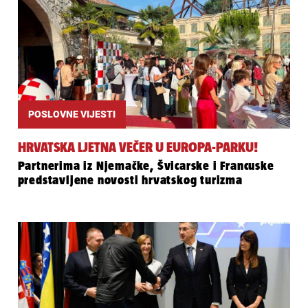
POSLOVNE VIJESTI
HRVATSKA LJETNA VEČER U EUROPA-PARKU!
Partnerima iz Njemačke, Švicarske i Francuske
predstavljene novosti hrvatskog turizma