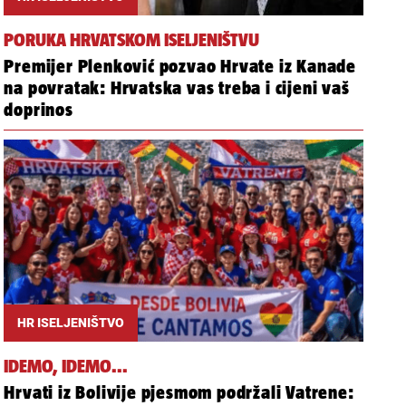
PORUKA HRVATSKOM ISELJENIŠTVU
Premijer Plenković pozvao Hrvate iz Kanade
na povratak: Hrvatska vas treba i cijeni vaš
doprinos
HR ISELJENIŠTVO
IDEMO, IDEMO...
Hrvati iz Bolivije pjesmom podržali Vatrene: