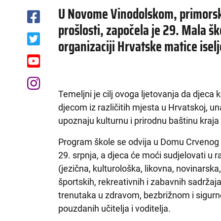
U Novome Vinodolskom, primorsko
prošlosti, započela je 29. Mala šk
organizaciji Hrvatske matice isel
Temeljni je cilj ovoga ljetovanja da djeca 
djecom iz različitih mjesta u Hrvatskoj, u
upoznaju kulturnu i prirodnu baštinu kraj
Program škole se odvija u Domu Crvenog k
29. srpnja, a djeca će moći sudjelovati u
(jezična, kulturološka, likovna, novinarska
športskih, rekreativnih i zabavnih sadržaja
trenutaka u zdravom, bezbrižnom i sigurn
pouzdanih učitelja i voditelja.