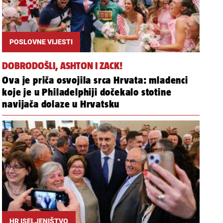
POSLOVNE VIJESTI
DOBRODOŠLI, ASHTON I ZACK!
Ova je priča osvojila srca Hrvata: mladenci
koje je u Philadelphiji dočekalo stotine
navijača dolaze u Hrvatsku
HR ISELJENIŠTVO