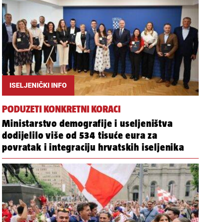
ISELJENIČKI INFO
PODUZETI KONKRETNI KORACI
Ministarstvo demografije i useljeništva
dodijelilo više od 534 tisuće eura za
povratak i integraciju hrvatskih iseljenika