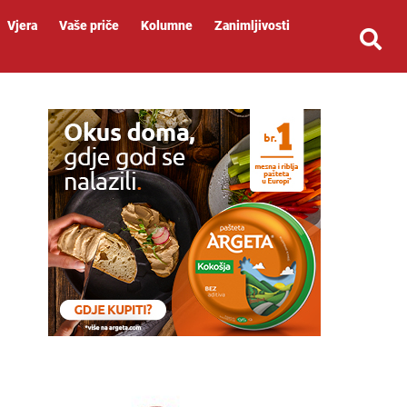
Vjera
Vaše priče
Kolumne
Zanimljivosti