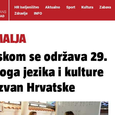
HR Iseljeništvo
Aktualno
Sport
Kultura
Zabava
IANS
Zdravlje
INFO
OAD
MALJA
kom se održava 29.
oga jezika i kulture
izvan Hrvatske