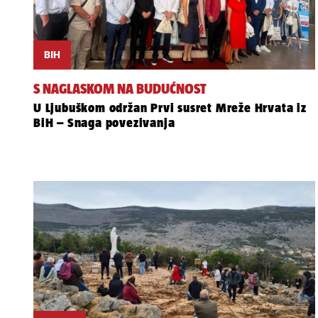
BIH
S NAGLASKOM NA BUDUĆNOST
U Ljubuškom održan Prvi susret Mreže Hrvata iz
BiH – Snaga povezivanja