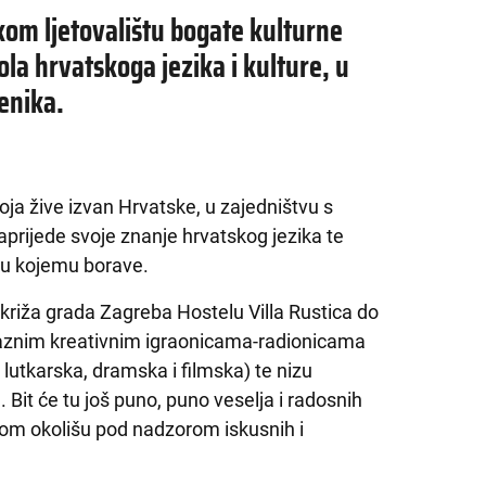
m ljetovalištu bogate kulturne
ola hrvatskoga jezika i kulture, u
jenika.
koja žive izvan Hrvatske, u zajedništvu s
naprijede svoje znanje hrvatskog jezika te
a u kojemu borave.
riža grada Zagreba Hostelu Villa Rustica do
 raznim kreativnim igraonicama-radionicama
, lutkarska, dramska i filmska) te nizu
. Bit će tu još puno, puno veselja i radosnih
om okolišu pod nadzorom iskusnih i