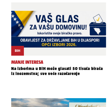
BIH
MANJE INTERESA
Na izborima u BiH može glasati 50 tisuća birača
iz inozemstva; sve veće razočarenje