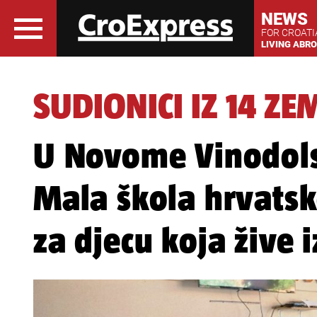
NEWS
FOR CROAT
LIVING ABR
SUDIONICI IZ 14 ZE
U Novome Vinodols
Mala škola hrvatsk
za djecu koja žive 