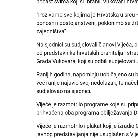
počast svima koji su branili Vukovar i hrva
“Pozivamo sve kojima je Hrvatska u srcu 
ponosni i dostojanstveni, poklonimo se 
zajedništva”.
Na sjednici su sudjelovali članovi Vijeća
od predstavnika hrvatskih branitelja i str
Grada Vukovara, koji su odbili sudjelovati 
Ranijih godina, napominju uobičajeno su bi
već ranije najavio svoj nedolazak, te načel
sudjelovao na sjednici.
Vijeće je razmotrilo programe koje su prip
prihvaćena oba programa obilježavanja Da
Vijeće je razmotrilo i plakat koji je izradio 
javnog predstavljanja nije usuglašen s Vij