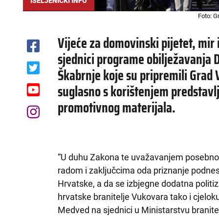
ISELJENIČKI INFO
Foto: G
Vijeće za domovinski pijetet, mir 
sjednici programe obilježavanja 
Škabrnje koje su pripremili Grad 
suglasno s korištenjem predstavl
promotivnog materijala.
“U duhu Zakona te uvažavanjem posebnost
radom i zaključcima oda priznanje podnese
Hrvatske, a da se izbjegne dodatna politiz
hrvatske branitelje Vukovara tako i cjelok
Medved na sjednici u Ministarstvu branitel