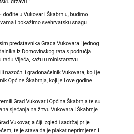
tsku državu.:
– dođite u Vukovar i Škabrnju, budimo
žrtvama i pokažimo svehrvatsku snagu
, osim predstavnika Grada Vukovara i jednog
adalnika iz Domovinskog rata s područja
u radu Vijeća, kažu u ministarstvu.
li nazočni i gradonačelnik Vukovara, koji je
nik Općine Škabrnja, koji je i ove godine
remili Grad Vukovar i Općina Škabrnja te su
na sjećanja na žrtvu Vukovara i Škabrnje.
Grad Vukovar, a čiji izgled i sadržaj prije
ećem, te je stava da je plakat neprimjeren i