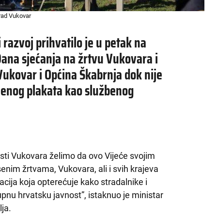
rad Vukovar
i razvoj prihvatilo je u petak na
Dana sjećanja na žrtvu Vukovara i
Vukovar i Općina Škabrnja dok nije
jenog plakata kao službenog
i Vukovara želimo da ovo Vijeće svojim
nim žrtvama, Vukovara, ali i svih krajeva
acija koja opterećuje kako stradalnike i
upnu hrvatsku javnost”, istaknuo je ministar
ja.