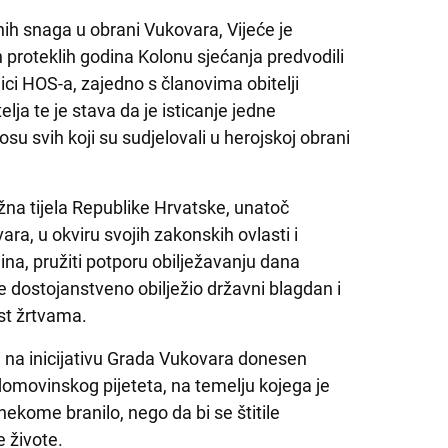
h snaga u obrani Vukovara, Vijeće je
 proteklih godina Kolonu sjećanja predvodili
ici HOS-a, zajedno s članovima obitelji
elja te je stava da je isticanje jedne
u svih koji su sudjelovali u herojskoj obrani
ežna tijela Republike Hrvatske, unatoč
a, u okviru svojih zakonskih ovlasti i
dina, pružiti potporu obilježavanju dana
 dostojanstveno obilježio državni blagdan i
ast žrtvama.
i na inicijativu Grada Vukovara donesen
movinskog pijeteta, na temelju kojega je
nekome branilo, nego da bi se štitile
e živote.