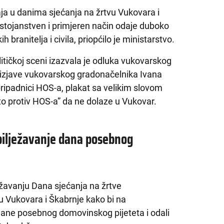
ja u danima sjećanja na žrtvu Vukovara i
tojanstven i primjeren način odaje duboko
branitelja i civila, priopćilo je ministarstvo.
itičkoj sceni izazvala je odluka vukovarskog
 izjave vukovarskog gradonačelnika Ivana
ripadnici HOS-a, plakat sa velikim slovom
to protiv HOS-a” da ne dolaze u Vukovar.
bilježavanje dana posebnog
ježavanju Dana sjećanja na žrtve
u Vukovara i Škabrnje kako bi na
i dane posebnog domovinskog pijeteta i odali