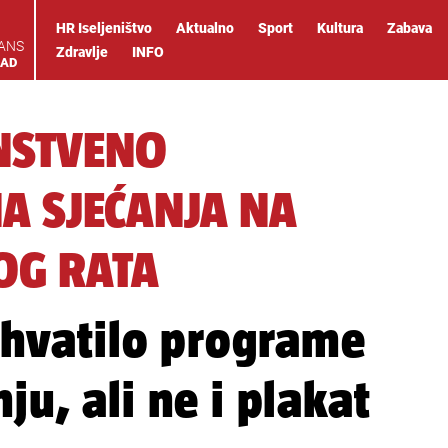
HR Iseljeništvo
Aktualno
Sport
Kultura
Zabava
IANS
Zdravlje
INFO
OAD
NSTVENO
A SJEĆANJA NA
OG RATA
rihvatilo programe
ju, ali ne i plakat