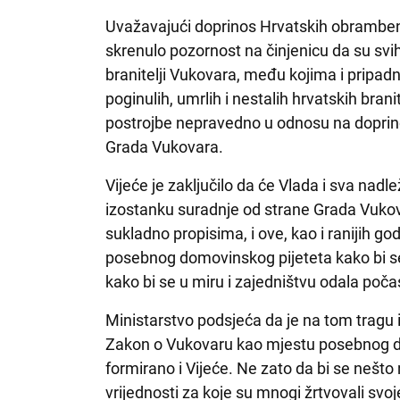
Uvažavajući doprinos Hrvatskih obrambeni
skrenulo pozornost na činjenicu da su svih
branitelji Vukovara, među kojima i pripadn
poginulih, umrlih i nestalih hrvatskih branit
postrojbe nepravedno u odnosu na doprinos
Grada Vukovara.
Vijeće je zaključilo da će Vlada i sva nadl
izostanku suradnje od strane Grada Vukovar
sukladno propisima, i ove, kao i ranijih go
posebnog domovinskog pijeteta kako bi se
kako bi se u miru i zajedništvu odala poč
Ministarstvo podsjeća da je na tom tragu 
Zakon o Vukovaru kao mjestu posebnog do
formirano i Vijeće. Ne zato da bi se nešto 
vrijednosti za koje su mnogi žrtvovali svoj