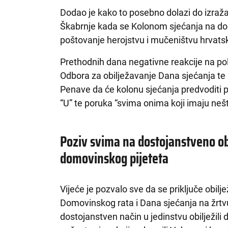
Dodao je kako to posebno dolazi do izraža
Škabrnje kada se Kolonom sjećanja na dos
poštovanje herojstvu i mučeništvu hrvatskih 
Prethodnih dana negativne reakcije na pol
Odbora za obilježavanje Dana sjećanja te
Penave da će kolonu sjećanja predvoditi p
“U” te poruka “svima onima koji imaju neš
Poziv svima na dostojanstveno o
domovinskog pijeteta
Vijeće je pozvalo sve da se priključe obil
Domovinskog rata i Dana sjećanja na žrtv
dostojanstven način u jedinstvu obilježil