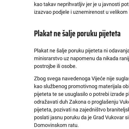
kao takav neprihvatljiv jer je u javnosti p
izazvao podjele i uznemirenost u velikom d
Plakat ne šalje poruku pijeteta
Plakat ne šalje poruku pijeteta ni odavanj
minisrarstvo uz napomenu da nikada ranije
postrojbe ili osobe.
Zbog svega navedenoga Vijeće nije sugla
kao službenog promotivnog materijala o
pijeteta te se usuglasilo o potrebi izrade 
odražavati duh Zakona o proglašenju V
pijeteta, pozivati na zajedništvo braniteljs
poslati jasnu poruku da je Grad Vukovar si
Domovinskom ratu.