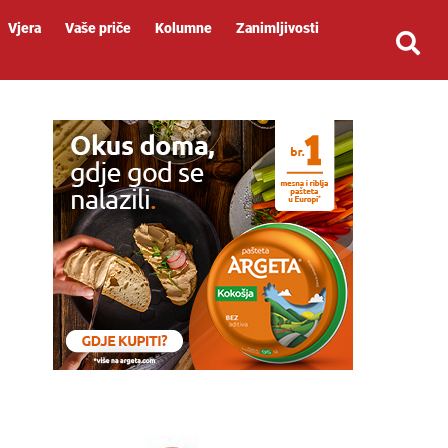
Vjera
Vaše priče
Kolumne
Zanimljivosti