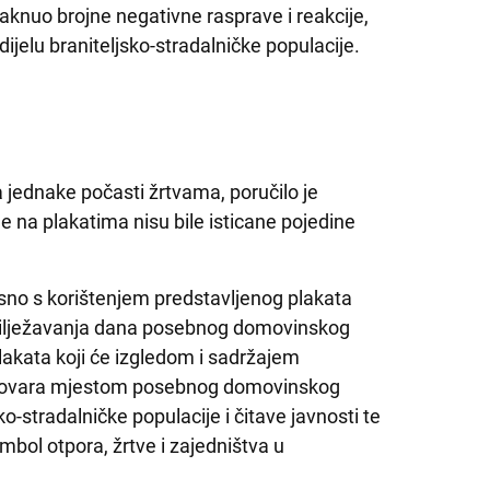
otaknuo brojne negativne rasprave i reakcije,
ijelu braniteljsko-stradalničke populacije.
a jednake počasti žrtvama, poručilo je
 na plakatima nisu bile isticane pojedine
sno s korištenjem predstavljenog plakata
bilježavanja dana posebnog domovinskog
plakata koji će izgledom i sadržajem
ukovara mjestom posebnog domovinskog
ko-stradalničke populacije i čitave javnosti te
mbol otpora, žrtve i zajedništva u