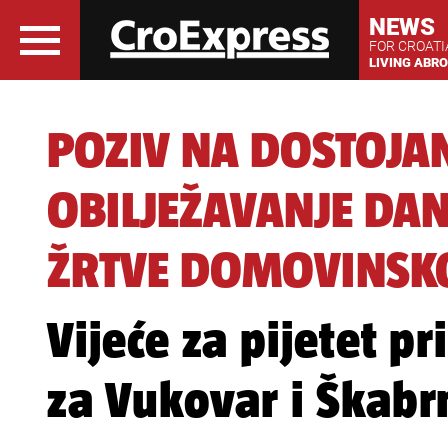
NEWS
FOR CROAT
LIVING ABR
POZIV NA DOSTOJA
OBILJEŽAVANJE DAN
ŽRTVE DOMOVINSK
Vijeće za pijetet p
za Vukovar i Škabrn