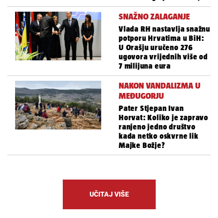
SNAŽNO ZALAGANJE
Vlada RH nastavlja snažnu
potporu Hrvatima u BiH:
U Orašju uručeno 276
ugovora vrijednih više od
7 milijuna eura
NAKON VANDALIZMA U
MEĐUGORJU
Pater Stjepan Ivan
Horvat: Koliko je zapravo
ranjeno jedno društvo
kada netko oskvrne lik
Majke Božje?
UČITAJ VIŠE