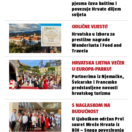
pjesma čuva baštinu i
povezuje Hrvate diljem
svijeta
ODLIČNE VIJESTI!
Hrvatska u izboru za
prestižne nagrade
Wanderlusta i Food and
Travela
HRVATSKA LJETNA VEČER
U EUROPA-PARKU!
Partnerima iz Njemačke,
Švicarske i Francuske
predstavljene novosti
hrvatskog turizma
S NAGLASKOM NA
BUDUĆNOST
U Ljubuškom održan Prvi
susret Mreže Hrvata iz
BiH – Snaga povezivanja