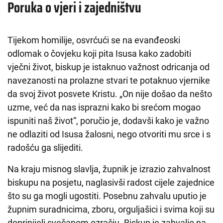
Poruka o vjeri i zajedništvu
Tijekom homilije, osvrćući se na evanđeoski
odlomak o čovjeku koji pita Isusa kako zadobiti
vječni život, biskup je istaknuo važnost odricanja od
navezanosti na prolazne stvari te potaknuo vjernike
da svoj život posvete Kristu. „On nije došao da nešto
uzme, već da nas isprazni kako bi srećom mogao
ispuniti naš život“, poručio je, dodavši kako je važno
ne odlaziti od Isusa žalosni, nego otvoriti mu srce i s
radošću ga slijediti.
Na kraju misnog slavlja, župnik je izrazio zahvalnost
biskupu na posjetu, naglasivši radost cijele zajednice
što su ga mogli ugostiti. Posebnu zahvalu uputio je
župnim suradnicima, zboru, orguljašici i svima koji su
doprinijeli svečanom ozračju. Biskup je zahvalio na