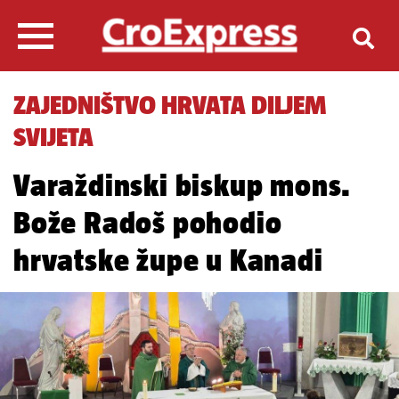
ZAJEDNIŠTVO HRVATA DILJEM
SVIJETA
Varaždinski biskup mons.
Bože Radoš pohodio
hrvatske župe u Kanadi