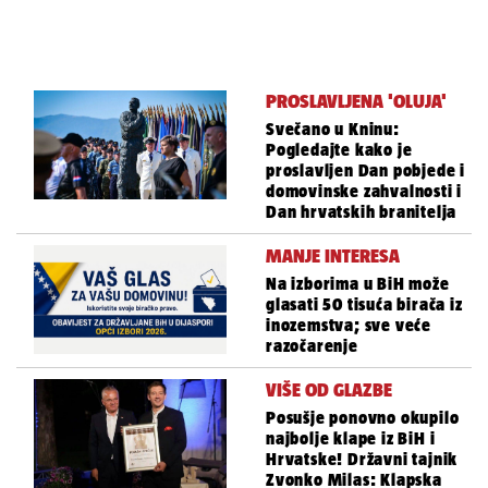
PROSLAVLJENA 'OLUJA'
Svečano u Kninu:
Pogledajte kako je
proslavljen Dan pobjede i
domovinske zahvalnosti i
Dan hrvatskih branitelja
MANJE INTERESA
Na izborima u BiH može
glasati 50 tisuća birača iz
inozemstva; sve veće
razočarenje
VIŠE OD GLAZBE
Posušje ponovno okupilo
najbolje klape iz BiH i
Hrvatske! Državni tajnik
Zvonko Milas: Klapska