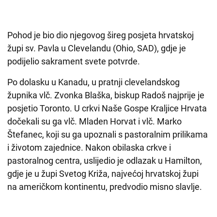
Pohod je bio dio njegovog šireg posjeta hrvatskoj
župi sv. Pavla u Clevelandu (Ohio, SAD), gdje je
podijelio sakrament svete potvrde.
Po dolasku u Kanadu, u pratnji clevelandskog
župnika vlč. Zvonka Blaška, biskup Radoš najprije je
posjetio Toronto. U crkvi Naše Gospe Kraljice Hrvata
dočekali su ga vlč. Mladen Horvat i vlč. Marko
Štefanec, koji su ga upoznali s pastoralnim prilikama
i životom zajednice. Nakon obilaska crkve i
pastoralnog centra, uslijedio je odlazak u Hamilton,
gdje je u župi Svetog Križa, najvećoj hrvatskoj župi
na američkom kontinentu, predvodio misno slavlje.