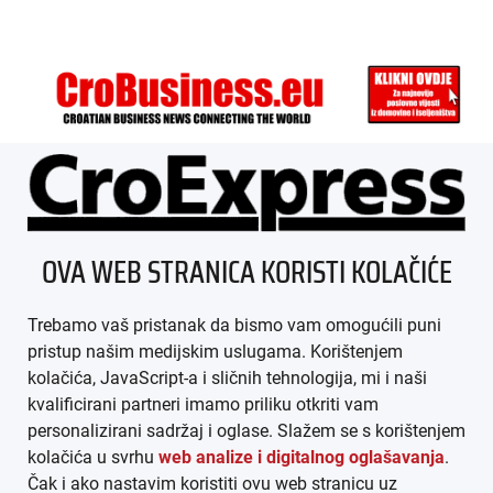
ÜBER UNS
OVA WEB STRANICA KORISTI KOLAČIĆE
IMPRESSUM
Trebamo vaš pristanak da bismo vam omogućili puni
AGB
pristup našim medijskim uslugama. Korištenjem
kolačića, JavaScript-a i sličnih tehnologija, mi i naši
DATENSCHUTZ
kvalificirani partneri imamo priliku otkriti vam
personalizirani sadržaj i oglase. Slažem se s korištenjem
MEDIADATEN
kolačića u svrhu
web analize i digitalnog oglašavanja
.
Čak i ako nastavim koristiti ovu web stranicu uz