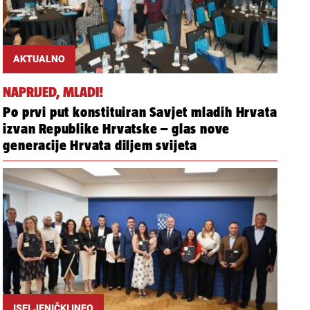
AKTUALNO
NAPRIJED, MLADI!
Po prvi put konstituiran Savjet mladih Hrvata
izvan Republike Hrvatske – glas nove
generacije Hrvata diljem svijeta
ISELJENIČKI INFO