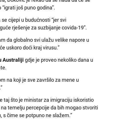
o “igrati još puno godina”.
se cijepi u budućnosti “jer svi
uće rješenje za suzbijanje covida-19”.
am da globalno svi ulažu velike napore u
će uskoro doći kraj virusu.”
 Australiji
gdje je proveo nekoliko dana u
nte.
m na koji je sve završilo za mene u
.”
 taj što je ministar za imigraciju iskoristio
u na temelju percepcije da bih mogao stvoriti
du, s čime se potpuno ne slažem.”