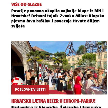
VIŠE OD GLAZBE
Posušje ponovno okupilo najbolje klape iz BiH i
Hrvatske! Državni tajnik Zvonko Milas: Klapska
pjesma čuva baštinu i povezuje Hrvate diljem
svijeta
POSLOVNE VIJESTI
HRVATSKA LJETNA VEČER U EUROPA-PARKU!
Partnerima iz Njemačke, Švicarske i Francuske