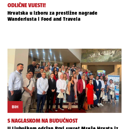
ODLIČNE VIJESTI!
Hrvatska u izboru za prestižne nagrade
Wanderlusta i Food and Travela
BIH
S NAGLASKOM NA BUDUĆNOST
U Ljubuškom održan Prvi susret Mreže Hrvata iz