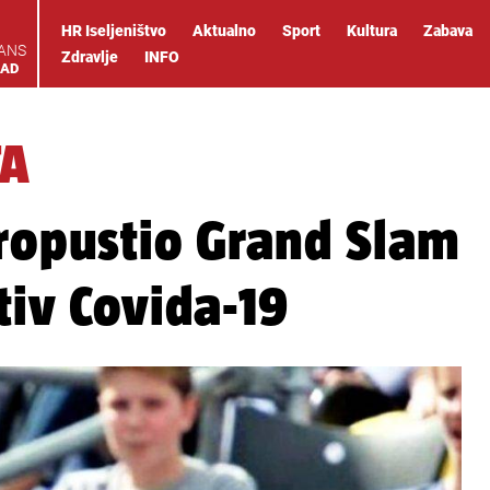
HR Iseljeništvo
Aktualno
Sport
Kultura
Zabava
IANS
Zdravlje
INFO
OAD
TA
propustio Grand Slam
tiv Covida-19