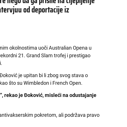
e nego da ga prisile na cijepljenje
tervjuu od deportacije iz
ednim okolnostima uoči Australian Opena u
rekordni 21. Grand Slam trofej i prestigao
i.
Đoković je upitan bi li zbog svog stava o
a kao što su Wimbledon i French Open.
i”, rekao je Đoković, misleći na odustajanje
s antivakserskim pokretom, ali podržava pravo