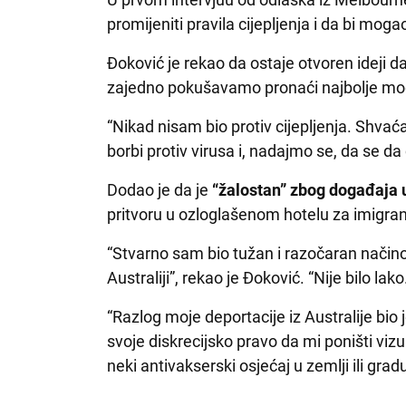
promijeniti pravila cijepljenja i da bi moga
Đoković je rekao da ostaje otvoren ideji da 
zajedno pokušavamo pronaći najbolje mog
“Nikad nisam bio protiv cijepljenja. Shvać
borbi protiv virusa i, nadajmo se, da se da 
Dodao je da je
“žalostan” zbog događaja u
pritvoru u ozloglašenom hotelu za imigra
“Stvarno sam bio tužan i razočaran načino
Australiji”, rekao je Đoković. “Nije bilo lako
“Razlog moje deportacije iz Australije bio je
svoje diskrecijsko pravo da mi poništi viz
neki antivakserski osjećaj u zemlji ili gra