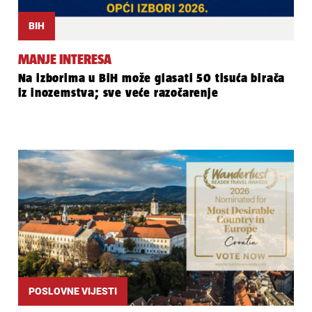
BIH
MANJE INTERESA
Na izborima u BiH može glasati 50 tisuća birača
iz inozemstva; sve veće razočarenje
POSLOVNE VIJESTI