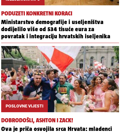
PODUZETI KONKRETNI KORACI
Ministarstvo demografije i useljeništva
dodijelilo više od 534 tisuće eura za
povratak i integraciju hrvatskih iseljenika
POSLOVNE VIJESTI
DOBRODOŠLI, ASHTON I ZACK!
Ova je priča osvojila srca Hrvata: mladenci