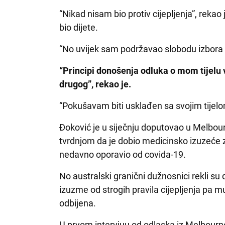
“Nikad nisam bio protiv cijepljenja”, rekao 
bio dijete.
“No uvijek sam podržavao slobodu izbora on
“Principi donošenja odluka o mom tijelu važ
drugog”, rekao je.
“Pokušavam biti usklađen sa svojim tijel
Đoković je u siječnju doputovao u Melbour
tvrdnjom da je dobio medicinsko izuzeće z
nedavno oporavio od covida-19.
No australski granični dužnosnici rekli su
izuzme od strogih pravila cijepljenja pa mu
odbijena.
U prvom intervjuu od odlaska iz Melbourn