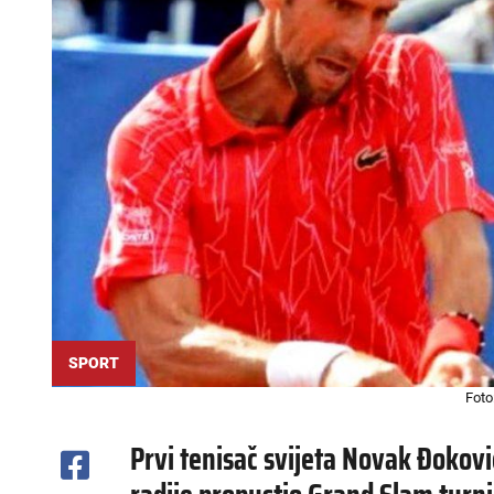
SPORT
Foto
Prvi tenisač svijeta Novak Đoković 