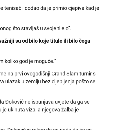
je tenisač i dodao da je primio cjepiva kad je
og što stavljaš u svoje tijelo”.
niji su od bilo koje titule ili bilo čega
om koliko god je moguće.”
ne na prvi ovogodišnji Grand Slam turnir s
a ulazak u zemlju bez cijepljenja pošto se
 da Đoković ne ispunjava uvjete da ga se
 je ukinuta viza, a njegova žalba je
ea, Đoković je rekao da se nada da će se