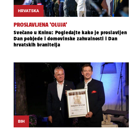
HRVATSKA
PROSLAVLJENA 'OLUJA'
Svečano u Kninu: Pogledajte kako je proslavljen
Dan pobjede i domovinske zahvalnosti i Dan
hrvatskih branitelja
BIH