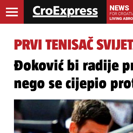
NEWS
FOR CROAT
LIVING ABR
PRVI TENISAČ SVIJE
Đoković bi radije 
nego se cijepio pro