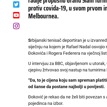
radije propustio Grand Slam turnir
protiv covida-19, u svom prvom in
Melbournea.
S
rbijanski tenisač deportiran je u izvanr
siječnju na kojem je Rafael Nadal osvojio 
Đokovića i Rogera Federera na vječnoj list
U intervjuu za BBC, objavljenom u utorak, 
cjepivu žrtvovao svoj nastup na turnirim
“Da, to je cijena koju sam spreman platit
od šanse da postane najbolji u povijesti.
Đoković je rekao da ne želi biti povezan 
pojedinca na izbor.