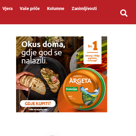
Vjera
Vaše priče
Kolumne
Zanimljivosti