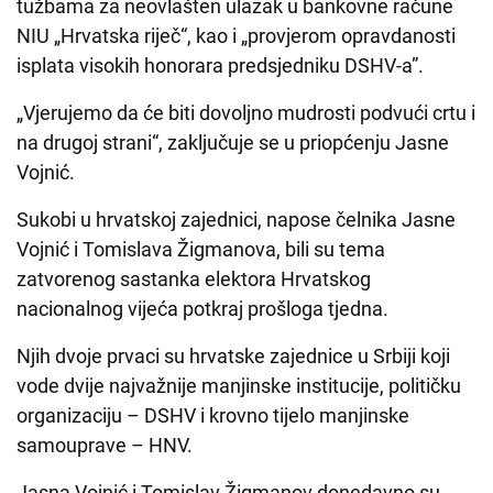
tužbama za neovlašten ulazak u bankovne račune
NIU „Hrvatska riječ“, kao i „provjerom opravdanosti
isplata visokih honorara predsjedniku DSHV-a”.
„Vjerujemo da će biti dovoljno mudrosti podvući crtu i
na drugoj strani“, zaključuje se u priopćenju Jasne
Vojnić.
Sukobi u hrvatskoj zajednici, napose čelnika Jasne
Vojnić i Tomislava Žigmanova, bili su tema
zatvorenog sastanka elektora Hrvatskog
nacionalnog vijeća potkraj prošloga tjedna.
Njih dvoje prvaci su hrvatske zajednice u Srbiji koji
vode dvije najvažnije manjinske institucije, političku
organizaciju – DSHV i krovno tijelo manjinske
samouprave – HNV.
Jasna Vojnić i Tomislav Žigmanov donedavno su