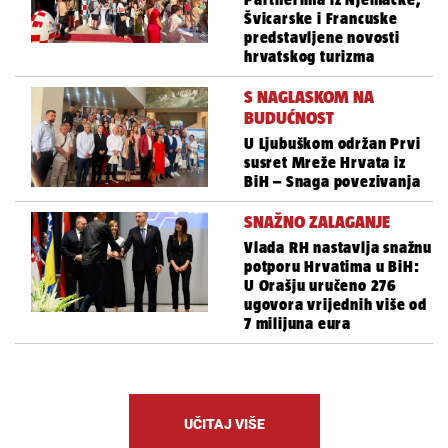
Švicarske i Francuske
predstavljene novosti
hrvatskog turizma
S NAGLASKOM NA
BUDUĆNOST
U Ljubuškom održan Prvi
susret Mreže Hrvata iz
BiH – Snaga povezivanja
SNAŽNO ZALAGANJE
Vlada RH nastavlja snažnu
potporu Hrvatima u BiH:
U Orašju uručeno 276
ugovora vrijednih više od
7 milijuna eura
UČITAJ VIŠE