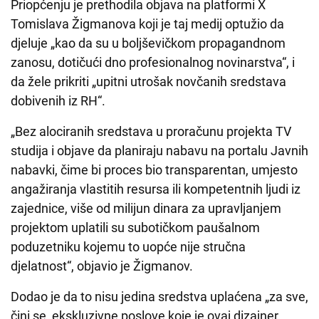
Priopćenju je prethodila objava na platformi X
Tomislava Žigmanova koji je taj medij optužio da
djeluje „kao da su u boljševičkom propagandnom
zanosu, dotičući dno profesionalnog novinarstva“, i
da žele prikriti „upitni utrošak novčanih sredstava
dobivenih iz RH“.
„Bez alociranih sredstava u proračunu projekta TV
studija i objave da planiraju nabavu na portalu Javnih
nabavki, čime bi proces bio transparentan, umjesto
angažiranja vlastitih resursa ili kompetentnih ljudi iz
zajednice, više od milijun dinara za upravljanjem
projektom uplatili su subotičkom paušalnom
poduzetniku kojemu to uopće nije stručna
djelatnost“, objavio je Žigmanov.
Dodao je da to nisu jedina sredstva uplaćena „za sve,
čini se, ekskluzivne poslove koje je ovaj dizajner