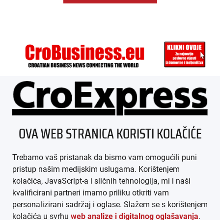
ÜBER UNS
OVA WEB STRANICA KORISTI KOLAČIĆE
IMPRESSUM
Trebamo vaš pristanak da bismo vam omogućili puni
AGB
pristup našim medijskim uslugama. Korištenjem
kolačića, JavaScript-a i sličnih tehnologija, mi i naši
DATENSCHUTZ
kvalificirani partneri imamo priliku otkriti vam
personalizirani sadržaj i oglase. Slažem se s korištenjem
MEDIADATEN
kolačića u svrhu
web analize i digitalnog oglašavanja
.