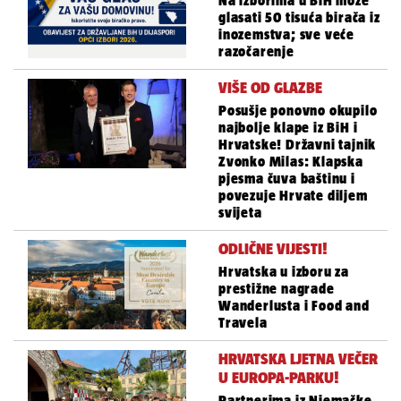
Na izborima u BiH može
glasati 50 tisuća birača iz
inozemstva; sve veće
razočarenje
VIŠE OD GLAZBE
Posušje ponovno okupilo
najbolje klape iz BiH i
Hrvatske! Državni tajnik
Zvonko Milas: Klapska
pjesma čuva baštinu i
povezuje Hrvate diljem
svijeta
ODLIČNE VIJESTI!
Hrvatska u izboru za
prestižne nagrade
Wanderlusta i Food and
Travela
HRVATSKA LJETNA VEČER
U EUROPA-PARKU!
Partnerima iz Njemačke,