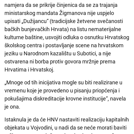
namjera da se prikrije činjenica da se za trajanja
ministarskog mandata Žigmanova nije uspjelo
upisati „Dužijancu“ (tradicijske žetvene svečanosti
bačkih bunjevačkih Hrvata) na listu nematerijalne
kulturne baštine, usvojiti odluka o osnutku Hrvatskog
školskog centra i postavljanje scene na hrvatskom
jeziku u Narodnom kazalištu u Subotici, a nije
ostvarena ni borba protiv govora mržnje prema
Hrvatima i Hrvatskoj.
„Mnoge od tih inicijativa mogle su biti realizirane u
vremenu koje je provedeno u pisanju priopćenja i
pokušajima diskreditacije krovne institucije“, navela
je ona.
Istaknula je da će HNV nastaviti realizaciju kapitalnih
objekata u Vojvodini, u nadi da se neće morati baviti