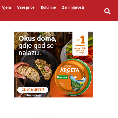
Vjera
Vaše priče
Kolumne
Zanimljivosti