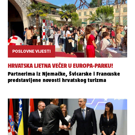
POSLOVNE VIJESTI
HRVATSKA LJETNA VEČER U EUROPA-PARKU!
Partnerima iz Njemačke, Švicarske i Francuske
predstavljene novosti hrvatskog turizma