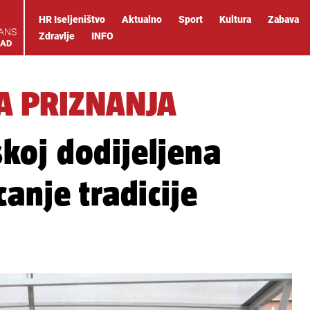
HR Iseljeništvo
Aktualno
Sport
Kultura
Zabava
IANS
Zdravlje
INFO
OAD
A PRIZNANJA
koj dodijeljena
anje tradicije