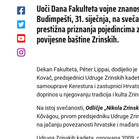
Uoči Dana Fakulteta vojne znanos
Budimpešti, 31. siječnja, na sve
prestižna priznanja pojedincima z
povijesne baštine Zrinskih.
Dekan Fakulteta, Péter Lippai, dodijelio je
Kovač, predsjednici Udruge Zrinskih kadet
samouprave Kerestura i zastupnici Hrvat
doprinos u njegovanju tradicija i kulta Zrin
Na istoj svečanosti,
Odličje „Nikola Zrinsk
Kővágou, prvom predsjedniku Udruge Zrin
na jačanju povezanosti hrvatske i mađarsk
Udruga Zrinskih kadeta, osnovana 2009. g