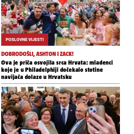
POSLOVNE VIJESTI
DOBRODOŠLI, ASHTON I ZACK!
Ova je priča osvojila srca Hrvata: mladenci
koje je u Philadelphiji dočekalo stotine
navijača dolaze u Hrvatsku