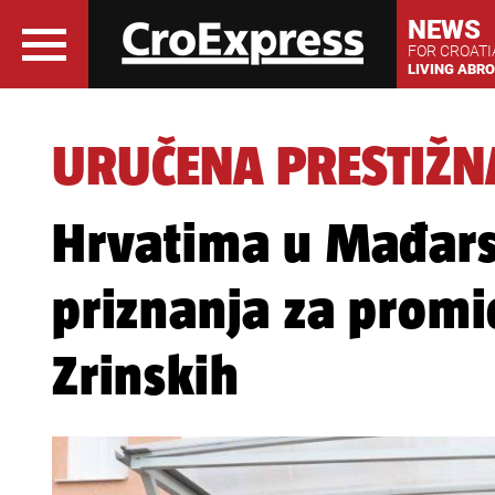
NEWS
FOR CROAT
LIVING ABR
URUČENA PRESTIŽN
Hrvatima u Mađars
priznanja za promic
Zrinskih