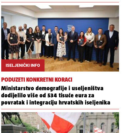
ISELJENIČKI INFO
PODUZETI KONKRETNI KORACI
Ministarstvo demografije i useljeništva
dodijelilo više od 534 tisuće eura za
povratak i integraciju hrvatskih iseljenika