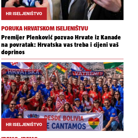
HR ISELJENIŠTVO
PORUKA HRVATSKOM ISELJENIŠTVU
Premijer Plenković pozvao Hrvate iz Kanade
na povratak: Hrvatska vas treba i cijeni vaš
doprinos
HR ISELJENIŠTVO