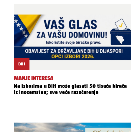
BIH
MANJE INTERESA
Na izborima u BiH može glasati 50 tisuća birača
iz inozemstva; sve veće razočarenje