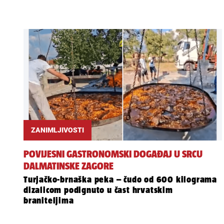
ZANIMLJIVOSTI
POVIJESNI GASTRONOMSKI DOGAĐAJ U SRCU
DALMATINSKE ZAGORE
Turjačko-brnaška peka – čudo od 600 kilograma
dizalicom podignuto u čast hrvatskim
braniteljima