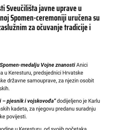
ti Sveučilišta javne uprave u
čanoj Spomen-ceremoniji uručena su
aslužnim za očuvanje tradicije i
Spomen-medalju Vojne znanosti
Anici
a u Keresturu, predsjednici Hrvatske
ske državne samouprave, za njezin osobit
skih.
i – pjesnik i vojskovođa”
dodijeljeno je Karlu
skih kadeta, za njegovu predanu suradnju
e povijesti.
odine u Keresturu, od svojih početaka